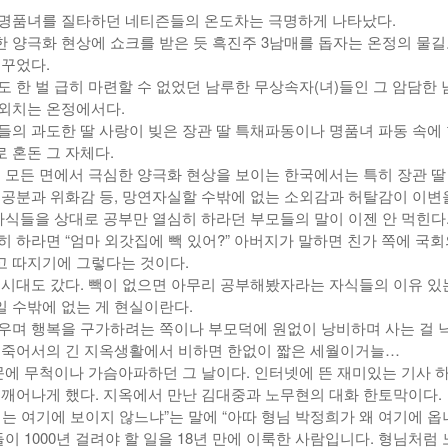
명품녀를 질타하던 네티즌들의 온도차는 극명하게 나타났다.
 양극화 현상에 쇼크를 받은 듯 흑진주 3남매를 돕자는 온정의 물
메꾸었다.
도 한 벌 급히 마련할 수 없었던 남루한 무상속자(녀)들인 그 암담한 
외치는 온정에서다.
들의 과도한 딸 사랑이 빚은 장관 딸 특채파동이나 명품녀 파동 속에
 혼돈 그 자체다.
. 모든 면에서 극심한 양극화 현상을 보이는 한국에서는 특히 장관 딸
 공분과 위화감 등, 망연자실할 수밖에 없는 소외감과 허탈감이 이변
 자식들을 상대로 공부만 열심히 하라던 부모들의 말이 이젠 안 먹힌다
히 하라면 “엄마 외갓집에 빽 있어?” 아버지가 말하면 친가 쪽에 국
 따지기에 그렇다는 것이다.
 시대도 갔다. 빽이 없으면 아무리 공부해봤자라는 자식들의 이유 있
 수밖에 없는 게 현실이란다.
우며 행복을 구가하려는 쪽이나 부모덕에 원없이 낭비하며 사는 걸 
 죽어서의 긴 지옥생활에서 비하면 한없이 짧은 세월이거늘…
문에 무척이나 가슴아파하던 그 날이다. 인터넷에 뜬 재미있는 기사 
 깨어나게 했다. 지옥에서 만난 김대중과 노무현의 대화 한토막이다.
희는 여기에 보이지 않느냐”는 말에 “아따 형님 박정희가 왜 여기에 옵
들이 1000년 걸려야 할 일을 18년 만에 이룩한 사람입니다. 형님처럼