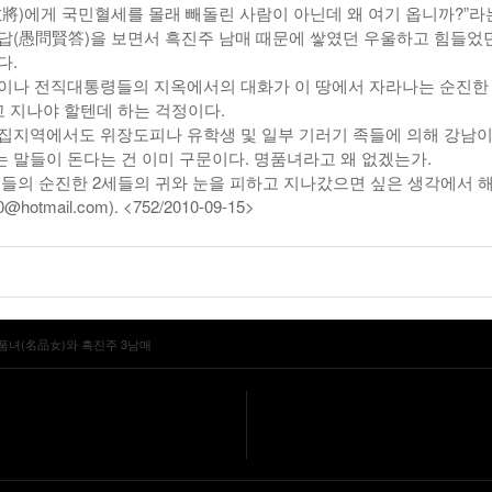
敵將)에게 국민혈세를 몰래 빼돌린 사람이 아닌데 왜 여기 옵니까?”라
답(愚問賢答)을 보면서 흑진주 남매 때문에 쌓였던 우울하고 힘들었
다.
이나 전직대통령들의 지옥에서의 대화가 이 땅에서 자라나는 순진한
고 지나야 할텐데 하는 걱정이다.
집지역에서도 위장도피나 유학생 및 일부 기러기 족들에 의해 강남
 말들이 돈다는 건 이미 구문이다. 명품녀라고 왜 없겠는가.
리들의 순진한 2세들의 귀와 눈을 피하고 지나갔으면 싶은 생각에서 
hotmail.com). <752/2010-09-15>
품녀(名品女)와 흑진주 3남매