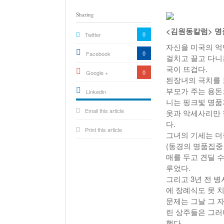
Sharing
<김원동칼럼> 명
0
Twitter
자신을 미국의 억
0
Facebook
걸치고 끌고 다니
국이 뜨겁다.
0
Google +
된장녀의 극치를 
부모가 주는 용돈
Linkedin
니는 핑크빛 명품
active){li-
Email this article
icon[type=linkedin-bug]
옷과 악세사리만 
[color=inverse]
.background{fill
다.
Print this article
그녀의 기세는 더
(동경의 명품집중
매를 두고 견딜 
루었다.
그리고 3년 전 
에 장례식도 못 치
문제는 그날 그 
린 상주들은 그러
했다.