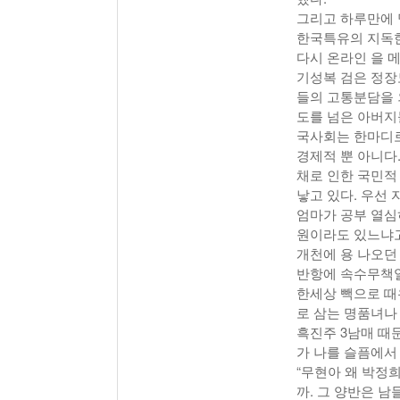
그리고 하루만에 
한국특유의 지독한
다시 온라인 을 
기성복 검은 정장
들의 고통분담을 
도를 넘은 아버지
국사회는 한마디로
경제적 뿐 아니다
채로 인한 국민적
낳고 있다. 우선
엄마가 공부 열심
원이라도 있느냐고
개천에 용 나오던
반항에 속수무책일
한세상 빽으로 때
로 삼는 명품녀나
흑진주 3남매 때
가 나를 슬픔에서
“무현아 왜 박정
까. 그 양반은 남