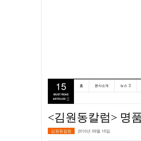
15
홈
본사소개
뉴스
MUST READ
ARTICLES
동포
미국
<김원동칼럼> 명품
김원동칼럼
2010년 09월 15일