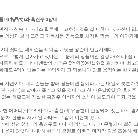
-
<발행인칼럼> 본사 ‘문화사업’에 후원과 격려 이어져
한인들 다수인 오버스테이 불법체류자들 국내선
2015년 03월 11일
- 2일 ago
공항에서 무더기 체포되고 있다
품녀(名品女)와 흑진주 3남매
<발행인칼럼> 한인사회 화합 원한다면 ‘한인회관’ 포기
-
한인들 많은 오버스테이 불법체류 형사처벌한다
만장자 상속녀 패리스 힐튼에 비교하는 것을 싫어 한다나, 자신이 입
- 2015년 02월 18일
2026년 07월 30일
야
는 의상과 보석 그리고 자동차등 명품으로 치장된 명품녀의 이야기에
View All
View All
보여 줬다는 네티즌들의 악플로 뎃글 공간이 만원사례다,
으로 그렇게 살아가고 있다는 그 문제의 명품녀인 김경아(24)가 끌고
자동차 벤틀리 컨티넨탈의 가격은 5억원(50만불?)을 호가하며. 최고
합해도 4억이 넘는다는 10억짜리 그 명품녀야 말로 움직이는 한국
욱 가관이다. 네티즌들을 향해 씹을테면 씹어라 나는 내일로 릇본가 
 판매거리)로 날아가 즐기고 있을 것이라고 한 다음날(8일)은 흑진주 
수 없는 생활고에 자살한 흑진주 아버지의 소식이 보도되어 극과 극을
병사한 어머니(아프리카 가나 출신)의 유골함이 안장되어 있는 바로 옆
룬 채 한줌의 재가 된 아빠도 그 함께 나란히 했다.
자리에 섰던 3남매의 흑진주들이다. 검정색도 아닌 아무렇게나 걸친 그
나 울지 않았다. 나란히 한국식 큰절로 아빠의 마지막 길을 조용히 