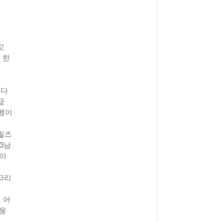
View All
- 2011년 05월 04일
주유 한 번으로 가 볼만한 여행지!<96회>
View All
해
고
 한
 다
급
은행이
힐즈
3남
 이
자리
 어
배웅