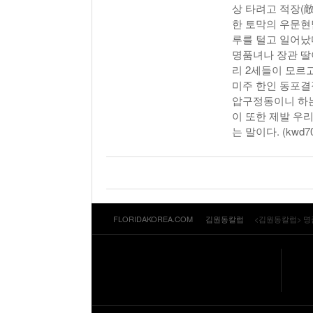
상 타려고 적장(
한 토막의 우문현
루를 털고 일어났
명품녀나 장관 딸
리 2세들이 모르
미주 한인 동포결
압구정동이니 하는
이 또한 제발 우
는 말이다. (kwd70@
FLORIDAKOREA.COM
김원동칼럼
<김원동칼럼> 명