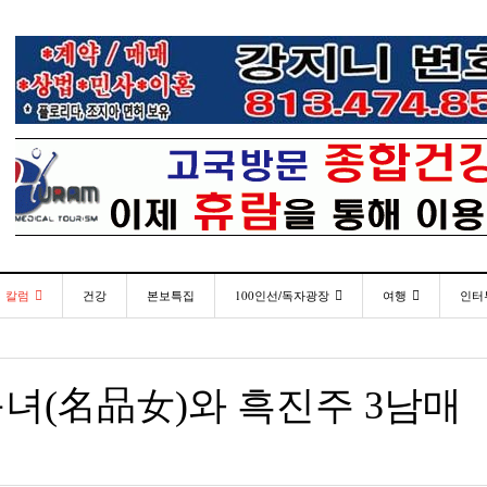
칼럼
건강
본보특집
100인선/독자광장
여행
인터
발행인칼럼
100인선
인근여행지
- 2026년 
재미한국학교협의회(NAKS) 제44회 학술대회 및
플로리다코리아 애독자 여러분께 드리는 말씀
<플로
월 27일
- 2일 ago
정기총회
김명열칼럼
독자광장
놀이공원
녀(名品女)와 흑진주 3남매
미주 
이명덕칼럼
낚시/비치
- 2일 ago
<발행인 편지>플로리다코리아 “연합회 모든 기사 취재
통합한국학교 개학식 및 학생모집
- 20
- 2023년 08월 30일
부”
김선옥칼럼
골프
<기고> 매년 8월 4일이 되면 잊을 수 없는 국내외
“플로
김원동칼럼
- 2021년 12월 
- 2일 ago
복된 성탄절과 희망찬 새해 맞이하세요!
년 10
3사람!!