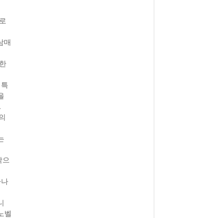
길로
남매
 한
 특
을
.
회의
는
낙으
하나
니
 노벨