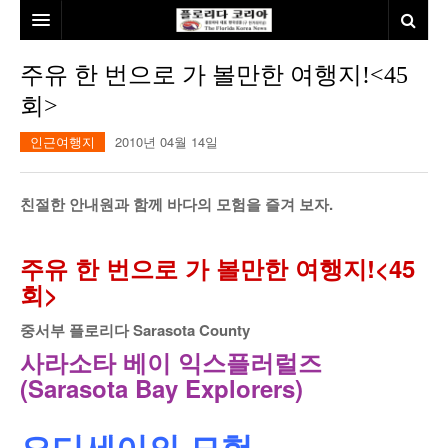
홈
주유 한 번으로 가 볼만한 여행지!<45
회>
본사소개
인근여행지
2010년 04월 14일
뉴스
칼럼
동포
친절한 안내원과 함께 바다의 모험을 즐겨 보자.
건강
미국
발행인칼럼
주유 한 번으로 가 볼만한 여행지!<45
본보특집
김명열칼럼
회>
100인선/독자광장
이명덕칼럼
중서부 플로리다 Sarasota County
여행
김선옥칼럼
100인선
사라소타 베이 익스플러럴즈
(Sarasota Bay Explorers)
인터뷰/탐방
김원동칼럼
독자광장
인근여행지
놀이공원
오디세이의 모험