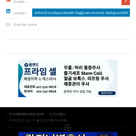
0
Google +
active){li-icon[type=linkedin-bug][color=inverse] .background{fill
Linkedin
Email this article
FLORIDAKOREA.COM
인근여행지
주유 한 번으로 가 볼만한 여행지!<45회>