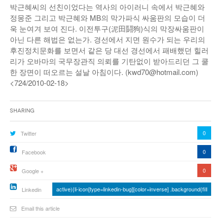
박근혜씨의 선친이었다는 역사의 아이러니 속에서 박근혜와
정몽준 그리고 박근혜와 MB의 막가파식 싸움판의 모습이 더
욱 눈여겨 보여 진다. 이전투구(泥田鬪狗)식의 막장싸움판이
아닌 다른 해법은 없는가. 경선에서 지면 원수가 되는 우리의
후진정치문화를 보면서 같은 당 대선 경선에서 패배했던 힐러
리가 오바마의 국무장관직 의뢰를 기탄없이 받아드리던 그 쿨
한 장면이 떠오르는 설날 아침이다. (kwd70@hotmail.com)
<724/2010-02-18>
Sharing
0
Twitter
0
Facebook
0
Google +
active){li-icon[type=linkedin-bug][color=inverse] .background{fill
Linkedin
Email this article