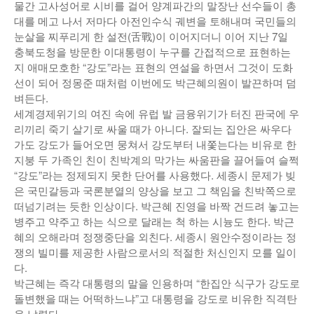
물간 고사성어로 시비를 걸어 양계파간의 말장난 선수들이 총
낚시/비치
대를 메고 나서 저마다 아전인수식 궤변을 토해내며 국민들의
눈살을 찌푸리게 한 설전(舌戰)이 이어지더니 이어 지난 7일
골프
충북도청을 방문한 이대통령이 누구를 간접적으로 표현하는
지 애매모호한 “강도”라는 표현의 연설을 하면서 그것이 도화
선이 되어 정몽준 때처럼 이번에도 박근혜의원이 발끈하며 덤
벼든다.
세계경제위기의 여진 속에 유럽 발 금융위기가 터진 판국에 우
리끼리 죽기 살기로 싸울 때가 아니다. 잘되는 집안은 싸우다
가도 강도가 들어오면 뭉쳐서 강도부터 내쫓는다는 비유로 한
지붕 두 가족인 친이 친박계의 막가는 싸움판을 끌어들여 슬쩍
“강도”라는 정제되지 못한 단어를 사용했다. 세종시 문제가 빚
은 국민갈등과 국론분열의 양상을 보고 그 책임을 친박쪽으로
떠넘기려는 듯한 인상이다. 박근혜 진영을 바짝 건드려 놓고는
병주고 약주고 하는 식으로 달래는 척 하는 시늉도 한다. 박근
혜의 오해라며 정쟁중단을 외친다. 세종시 원안수정이라는 정
쟁의 빌미를 제공한 사람으로서의 적절한 처신인지 모를 일이
다.
박근혜는 즉각 대통령의 말을 인용하며 “한집안 식구가 강도로
돌변했을 때는 어떡하느냐”고 대통령을 강도로 비유한 직격탄
을 날렸다.