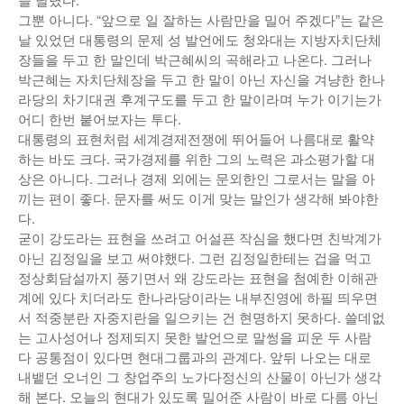
그뿐 아니다. “앞으로 일 잘하는 사람만을 밀어 주겠다”는 같은
날 있었던 대통령의 문제 성 발언에도 청와대는 지방자치단체
장들을 두고 한 말인데 박근혜씨의 곡해라고 나온다. 그러나
박근혜는 자치단체장을 두고 한 말이 아닌 자신을 겨냥한 한나
라당의 차기대권 후계구도를 두고 한 말이라며 누가 이기는가
어디 한번 붙어보자는 투다.
대통령의 표현처럼 세계경제전쟁에 뛰어들어 나름대로 활약
하는 바도 크다. 국가경제를 위한 그의 노력은 과소평가할 대
상은 아니다. 그러나 경제 외에는 문외한인 그로서는 말을 아
끼는 편이 좋다. 문자를 써도 이게 맞는 말인가 생각해 봐야한
다.
굳이 강도라는 표현을 쓰려고 어설픈 작심을 했다면 친박계가
아닌 김정일을 보고 써야했다. 그런 김정일한테는 겁을 먹고
정상회담설까지 풍기면서 왜 강도라는 표현을 첨예한 이해관
계에 있다 치더라도 한나라당이라는 내부진영에 하필 띄우면
서 적중분란 자중지란을 일으키는 건 현명하지 못하다. 쓸데없
는 고사성어나 정제되지 못한 발언으로 말썽을 피운 두 사람
다 공통점이 있다면 현대그룹과의 관계다. 앞뒤 나오는 대로
내뱉던 오너인 그 창업주의 노가다정신의 산물이 아닌가 생각
해 본다. 오늘의 현대가 있도록 밀어준 사람이 바로 다름 아닌