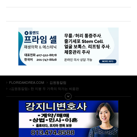
FLORIDAKOREA.COM
김원동칼럼
<김원동칼럼> 한 지붕 두 가족의 막가는 싸움판