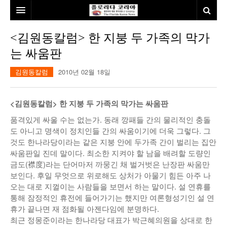
홈
<김원동칼럼> 한 지붕 두 가족의 막가
는 싸움판
본사소개
김원동칼럼
2010년 02월 18일
뉴스
칼럼
동포
<김원동칼럼> 한 지붕 두 가족의 막가는 싸움판
건강
미국
발행인칼럼
품격있게 싸울 수는 없는가. 동래 깡패들 간의 물리적인 충돌
도 아니고 명색이 정치인들 간의 싸움이기에 더욱 그렇다. 그
본보특집
김명열칼럼
것도 한나라당이라는 같은 지붕 안에 두가족 간이 벌리는 집안
싸움판일 진데 말이다. 최소한 지켜야 할 남을 배려할 도량인
100인선/독자광장
이명덕칼럼
금도(襟度)라는 단어마저 까뭉긴 채 벌거벗은 난장판 싸움만
보인다. 후일 무엇으로 위로해도 상처가 아물기 힘든 아주 나
여행
김선옥칼럼
100인선
오는 대로 지껄이는 사람들을 보면서 하는 말이다. 설 연휴를
통해 잠정적인 휴전에 들어가기는 했지만 여론형성기인 설 연
인터뷰/탐방
김원동칼럼
독자광장
인근여행지
휴가 끝나면 재 점화될 아젠다임에 분명하다.
최근 정몽준이라는 한나라당 대표가 박근혜의원을 상대로 한
놀이공원