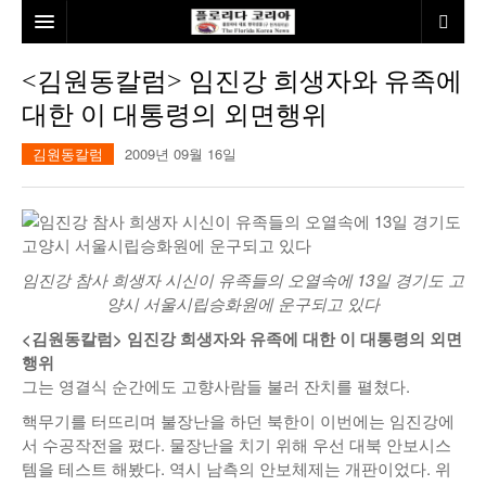
홈
<김원동칼럼> 임진강 희생자와 유족에
대한 이 대통령의 외면행위
본사소개
김원동칼럼
2009년 09월 16일
뉴스
칼럼
동포
건강
미국
발행인칼럼
임진강 참사 희생자 시신이 유족들의 오열속에 13일 경기도 고
본보특집
김명열칼럼
양시 서울시립승화원에 운구되고 있다
100인선/독자광장
이명덕칼럼
<김원동칼럼> 임진강 희생자와 유족에 대한 이 대통령의 외면
행위
여행
김선옥칼럼
100인선
그는 영결식 순간에도 고향사람들 불러 잔치를 펼쳤다.
핵무기를 터뜨리며 불장난을 하던 북한이 이번에는 임진강에
인터뷰/탐방
김원동칼럼
독자광장
인근여행지
서 수공작전을 폈다. 물장난을 치기 위해 우선 대북 안보시스
템을 테스트 해봤다. 역시 남측의 안보체제는 개판이었다. 위
놀이공원