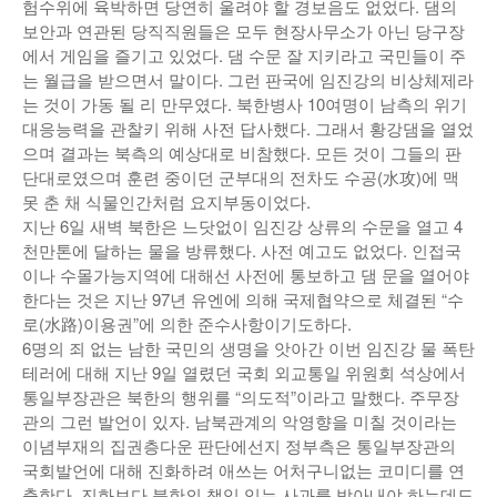
험수위에 육박하면 당연히 울려야 할 경보음도 없었다. 댐의
낚시/비치
보안과 연관된 당직직원들은 모두 현장사무소가 아닌 당구장
에서 게임을 즐기고 있었다. 댐 수문 잘 지키라고 국민들이 주
골프
는 월급을 받으면서 말이다. 그런 판국에 임진강의 비상체제라
는 것이 가동 될 리 만무였다. 북한병사 10여명이 남측의 위기
대응능력을 관찰키 위해 사전 답사했다. 그래서 황강댐을 열었
으며 결과는 북측의 예상대로 비참했다. 모든 것이 그들의 판
단대로였으며 훈련 중이던 군부대의 전차도 수공(水攻)에 맥
못 춘 채 식물인간처럼 요지부동이었다.
지난 6일 새벽 북한은 느닷없이 임진강 상류의 수문을 열고 4
천만톤에 달하는 물을 방류했다. 사전 예고도 없었다. 인접국
이나 수몰가능지역에 대해선 사전에 통보하고 댐 문을 열어야
한다는 것은 지난 97년 유엔에 의해 국제협약으로 체결된 “수
로(水路)이용권”에 의한 준수사항이기도하다.
6명의 죄 없는 남한 국민의 생명을 앗아간 이번 임진강 물 폭탄
테러에 대해 지난 9일 열렸던 국회 외교통일 위원회 석상에서
통일부장관은 북한의 행위를 “의도적”이라고 말했다. 주무장
관의 그런 발언이 있자. 남북관계의 악영향을 미칠 것이라는
이념부재의 집권층다운 판단에선지 정부측은 통일부장관의
국회발언에 대해 진화하려 애쓰는 어처구니없는 코미디를 연
출한다. 진화보다 북한의 책임 있는 사과를 받아내야 하는데도