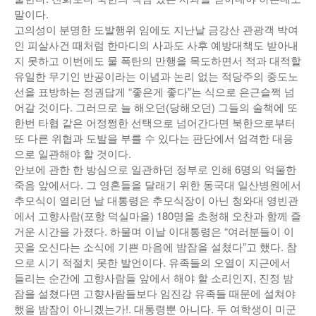
말이다.
고의성이 분명한 도발행위 임에도 지난날 금강산 관광객 박여
인 피살사건 때처럼 한마디의 사과도 사후 예방대책도 받아내
지 못하고 이번에도 물 폭탄의 만행을 목도하면서 적과 대적할
유일한 무기인 반공이라는 이념과 논리 없는 적당주의 중도노
선을 표방하는 정권답게 “좋은게 좋다”는 식으로 은근슬쩍 넘
어갈 것이다. 그러므로 늘 해오던(당해오던) 그들의 술책에 또
한번 타협 같은 어정쩡한 선택으로 넘어간다면 북한으로부터
또 다른 위협과 도발을 부를 수 있다는 판단에서 엄격한 대응
으로 일관해야 할 것이다.
안보에 관한 한 방심으로 일관하던 정부로 인해 6명의 억울한
죽음 앞에서다. 그 영혼들을 달래기 위한 동국대 일산병원에서
추모식이 열리던 날 대통령은 추모식장이 아닌 청와대 영빈관
에서 고향사람(포항 덕실마을) 180명을 초청해 오찬과 함께 즐
거운 시간을 가졌다. 하물며 이날 이대통령은 “여러분들이 이
곳을 오신다는 소식에 기쁜 마음에 밤잠을 설쳤다”고 했다. 참
으로 시기 적절치 못한 발언이다. 유족들의 오열이 지근에서
들리는 순간에 고향사람들 앞에서 해야 할 소리인지, 진정 밤
잠을 설쳤다면 고향사람들보다 임진강 유족들 때문에 설쳐야
했을 밤잠이 아니겠는가!. 대통령뿐 아니다. 두 여학생이 미군