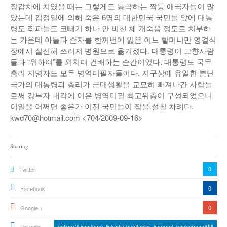
장갑차에 치였을 때는 그렇게도 통곡하는 짝퉁 애국자들이 많
았는데 김정일에 의해 죽은 6명의 대한민국 국민들 앞에 대통
령도 좌파들도 코빼기 하나 안 비친 체 개죽음 정도로 치부하
는 가운데 아들과 손자를 한꺼번에 잃은 어느 할머니만 영결식
장에서 실신해 쓰러져 병원으로 옮겨졌다. 대통령이 고향사람
들과 “위하여”를 외치며 건배하는 순간이었다. 대통령도 국무
총리 지명자도 모두 병역미필자들이다. 지구상에 유일한 분단
국가의 대통령과 총리가 군대생활을 교묘히 빠져나간 사람들
로써 강부자 내각에 이은 병역미필 최고위층이 구성되었으니
이일을 어쩌면 좋은가 이젠 국민들이 잠을 설칠 차례다.
kwd70@hotmail.com <704/2009-09-16>
Sharing
0
Twitter
0
Facebook
0
Google +
active){li-icon[type=linkedin-bug][color=inverse] .background{fill