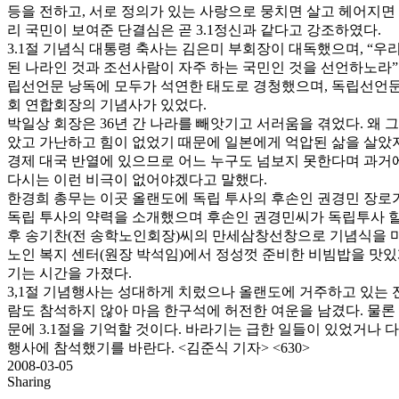
등을 전하고, 서로 정의가 있는 사랑으로 뭉치면 살고 헤어지면 
리 국민이 보여준 단결심은 곧 3.1정신과 같다고 강조하였다.
3.1절 기념식 대통령 축사는 김은미 부회장이 대독했으며, “우
된 나라인 것과 조선사람이 자주 하는 국민인 것을 선언하노라”
립선언문 낭독에 모두가 석연한 태도로 경청했으며, 독립선언문
회 연합회장의 기념사가 있었다.
박일상 회장은 36년 간 나라를 빼앗기고 서러움을 겪었다. 왜 
았고 가난하고 힘이 없었기 때문에 일본에게 억압된 삶을 살았
경제 대국 반열에 있으므로 어느 누구도 넘보지 못한다며 과거
다시는 이런 비극이 없어야겠다고 말했다.
한경희 총무는 이곳 올랜도에 독립 투사의 후손인 권경민 장로
독립 투사의 약력을 소개했으며 후손인 권경민씨가 독립투사 
후 송기찬(전 송학노인회장)씨의 만세삼창선창으로 기념식을 
노인 복지 센터(원장 박석임)에서 정성껏 준비한 비빔밥을 맛있
기는 시간을 가졌다.
3,1절 기념행사는 성대하게 치렀으나 올랜도에 거주하고 있는
람도 참석하지 않아 마음 한구석에 허전한 여운을 남겼다. 물론
문에 3.1절을 기억할 것이다. 바라기는 급한 일들이 있었거나 다
행사에 참석했기를 바란다. <김준식 기자> <630>
2008-03-05
Sharing