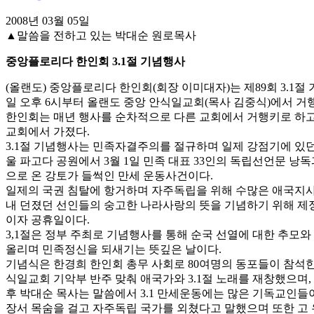
2008년 03월 05일
▲말씀을 전하고 있는 박대순 원로목사
중앙플로리다 한인회 3.1절 기념행사
(올랜도) 중앙플로리다 한인회(회장 이미대자)는 제89회 3.1절 
일 오후 6시부터 올랜도 중앙 안식일교회(목사 김중식)에서 거
한인회는 매년 행사를 순차적으로 다른 교회에서 거행키로 하고
교회에서 가졌다.
3.1절 기념행사는 민족자결주의를 절규하며 일제 강점기에 있던 
울 파고다 공원에서 3월 1일 민족 대표 33인의 독립선언문 낭
으로 온 강토가 들썩인 만세 운동사건이다.
일제의 국권 침탈에 항거하며 자주독립을 위해 수많은 애국지
내 던졌던 선인들의 숭고한 나라사랑의 뜻을 기념하기 위해 제
이자 공휴일이다.
3,1절은 정부 주최로 기념행사를 통해 순국 선열에 대한 추모
올리며 민족정신을 되새기는 뜻깊은 날이다.
기념식은 한경희 한인회 총무 사회로 80여명의 동포들이 참석
식일교회 기악부 반주 맞춰 애국가와 3.1절 노래를 재창했으며,
후 박대순 목사는 말씀에서 3.1 만세운동에는 많은 기독교인들
장서 목숨을 걸고 자주독립 국가를 외쳤다고 말했으며 또한 고