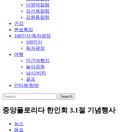
이명덕칼럼
김선옥칼럼
김원동칼럼
건강
본보특집
100인선/독자광장
100인선
독자광장
여행
인근여행지
놀이공원
낚시/비치
골프
인터뷰/탐방
중앙플로리다 한인회 3.1절 기념행사
뉴스
동포