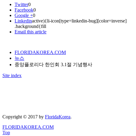
Twitter
0
Facebook
0
Google +
0
Linkedin
active){li-icon[type=linkedin-bug][color=inverse]
.background{fill
Email this article
FLORIDAKOREA.COM
뉴스
중앙플로리다 한인회 3.1절 기념행사
Site index
Copyright © 2017 by
FloridaKorea
.
FLORIDAKOREA.COM
Top