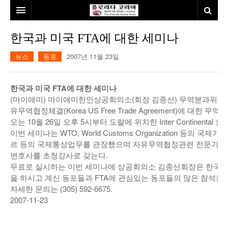
홈
한국과 미국 FTA에 대한 세미나
본사소개
뉴스
동포
2007년 11월 23일
뉴스
한국과 미국 FTA에 대한 세미나
칼럼
동포
(마이애미) 마이애미한인상공회의소(회장 김종선) 무역분과위원
유무역협정체결(Korea US Free Trade Agreement)에 대한
건강
미국
발행인칼럼
오는 10월 26일 오후 5시부터 도랄에 위치한 Inter Continental
이번 세미나는 WTO, World Customs Organization 등의 국
본보특집
김명열칼럼
르 등의 국제통상업무를 관장했으며 자유무역협정관련 전문가로 유명한 T
변호사를 초청강사로 갖는다.
100인선/독자광장
이명덕칼럼
무료로 실시하는 이번 세미나에 상공회의소 김종선회장은 한국과
을 하시고 계신 동포들과 FTA에 관심있는 동포들의 많은 참석을
여행
김선옥칼럼
100인선
자세한 문의는 (305) 592-6675.
2007-11-23
인터뷰/탐방
김원동칼럼
독자광장
인근여행지
놀이공원