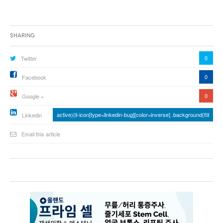
낚시/비치
골프
Sharing
0
Twitter
0
Facebook
0
Google +
active){li-icon[type=linkedin-bug][color=inverse] .background{fill
Linkedin
Email this article