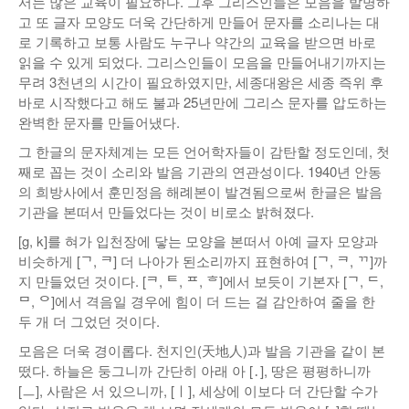
서는 많은 교육이 필요하다. 그후 그리스인들은 모음을 발명하
고 또 글자 모양도 더욱 간단하게 만들어 문자를 소리나는 대
로 기록하고 보통 사람도 누구나 약간의 교육을 받으면 바로
읽을 수 있게 되었다. 그리스인들이 모음을 만들어내기까지는
무려 3천년의 시간이 필요하였지만, 세종대왕은 세종 즉위 후
바로 시작했다고 해도 불과 25년만에 그리스 문자를 압도하는
완벽한 문자를 만들어냈다.
그 한글의 문자체계는 모든 언어학자들이 감탄할 정도인데, 첫
째로 꼽는 것이 소리와 발음 기관의 연관성이다. 1940년 안동
의 희방사에서 훈민정음 해례본이 발견됨으로써 한글은 발음
기관을 본떠서 만들었다는 것이 비로소 밝혀졌다.
[g, k]를 혀가 입천장에 닿는 모양을 본떠서 아예 글자 모양과
비슷하게 [ᄀ, ᄏ] 더 나아가 된소리까지 표현하여 [ᄀ, ᄏ, ᄁ]까
지 만들었던 것이다. [ᄏ, ᄐ, ᄑ, ᄒ]에서 보듯이 기본자 [ᄀ, ᄃ,
ᄆ, ᄋ]에서 격음일 경우에 힘이 더 드는 걸 감안하여 줄을 한
두 개 더 그었던 것이다.
모음은 더욱 경이롭다. 천지인(天地人)과 발음 기관을 같이 본
떴다. 하늘은 둥그니까 간단히 아래 아 [․], 땅은 평평하니까
[ㅡ], 사람은 서 있으니까, [ㅣ], 세상에 이보다 더 간단할 수가