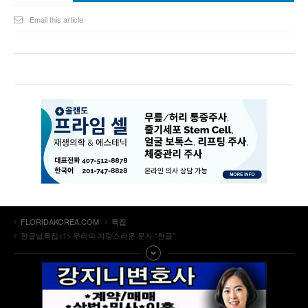
Email this article
FLORIDAKOREA.COM
특집
한글날특집<1> 우리의 자랑스러운 문자 “한글”