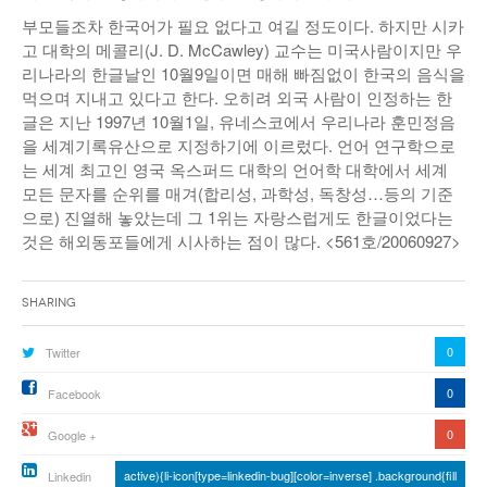
부모들조차 한국어가 필요 없다고 여길 정도이다. 하지만 시카
고 대학의 메콜리(J. D. McCawley) 교수는 미국사람이지만 우
리나라의 한글날인 10월9일이면 매해 빠짐없이 한국의 음식을
먹으며 지내고 있다고 한다. 오히려 외국 사람이 인정하는 한
글은 지난 1997년 10월1일, 유네스코에서 우리나라 훈민정음
을 세계기록유산으로 지정하기에 이르렀다. 언어 연구학으로
는 세계 최고인 영국 옥스퍼드 대학의 언어학 대학에서 세계
모든 문자를 순위를 매겨(합리성, 과학성, 독창성…등의 기준
으로) 진열해 놓았는데 그 1위는 자랑스럽게도 한글이었다는
것은 해외동포들에게 시사하는 점이 많다. <561호/20060927>
Sharing
0
Twitter
0
Facebook
0
Google +
active){li-icon[type=linkedin-bug][color=inverse] .background{fill
Linkedin