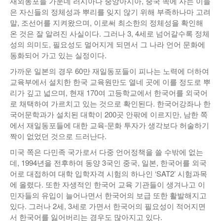
재외동포들 가운데 러시아나 중앙아시아, 중국 쪽에 사는 이들
은 자신들의 정체성과 뿌리를 잊지 않기 위해 부족하나마 고려
말, 조선어를 지켜왔으며, 이로써 최소한의 정체성을 확인해
온 것은 잘 알려진 사실이다. 그러나 3, 4세로 넘어갈수록 정체
성의 의미도, 필요성도 멀어지게 되면서 그 나라 언어 문화에
동화되어 가고 있는 실정이다.
가까운 일본의 경우 60만 재일동포들이 피나는 노력에 더하여
교육부에서 설치한 한국 교육원만도 열네 곳에 이를 정도로 뿌
리가 깊고 넓으며, 현재 170여 고등학교에서 한국어를 외국어
로 채택하여 가르치고 있는 것으로 확인된다. 한국어강좌나 한
국어문학과가 설치된 대학이 200곳 안팎에 이르지만, 남한 쪽
에서 재일동포들에 대한 교육-문화 투자가 생각보다 허술하기
짝이 없었던 것으로 드러난다.
미국 쪽은 다민족 국가로서 다중 언어정책을 쓸 수밖에 없는
데, 1994년을 전후하여 동양 3국인 중국, 일본, 한국어를 외국
어로 대접하여 대학 입학자격 시험의 하나인 ‘SAT2’ 시험과목
에 올렸다. 또한 자생적인 한국어 교육 기관들이 생겨나고 이
민자들의 유입이 늘어나면서 한국어의 보급 또한 활발해지고
있다. 그러나 2세, 3세로 가면서 한국어의 필요성이 적어지면
서 한국어를 잃어버리는 경우도 많아지고 있다.