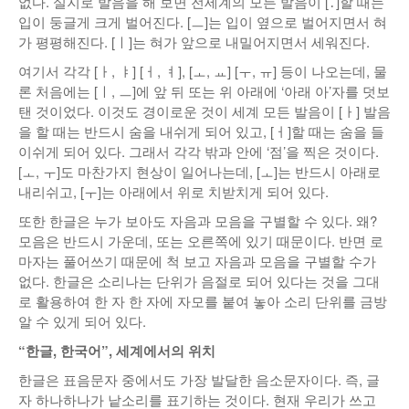
없다. 실지로 발음을 해 보면 전세계의 모든 발음이 [․]할 때는
입이 둥글게 크게 벌어진다. [ㅡ]는 입이 옆으로 벌어지면서 혀
가 평평해진다. [ㅣ]는 혀가 앞으로 내밀어지면서 세워진다.
여기서 각각 [ㅏ, ㅑ] [ㅓ, ㅕ], [ㅗ, ㅛ] [ㅜ, ㅠ] 등이 나오는데, 물
론 처음에는 [ㅣ, ㅡ]에 앞 뒤 또는 위 아래에 ‘아래 아’자를 덧보
탠 것이었다. 이것도 경이로운 것이 세계 모든 발음이 [ㅏ] 발음
을 할 때는 반드시 숨을 내쉬게 되어 있고, [ㅓ]할 때는 숨을 들
이쉬게 되어 있다. 그래서 각각 밖과 안에 ‘점’을 찍은 것이다.
[ㅗ, ㅜ]도 마찬가지 현상이 일어나는데, [ㅗ]는 반드시 아래로
내리쉬고, [ㅜ]는 아래에서 위로 치받치게 되어 있다.
또한 한글은 누가 보아도 자음과 모음을 구별할 수 있다. 왜?
모음은 반드시 가운데, 또는 오른쪽에 있기 때문이다. 반면 로
마자는 풀어쓰기 때문에 척 보고 자음과 모음을 구별할 수가
없다. 한글은 소리나는 단위가 음절로 되어 있다는 것을 그대
로 활용하여 한 자 한 자에 자모를 붙여 놓아 소리 단위를 금방
알 수 있게 되어 있다.
“한글, 한국어”, 세계에서의 위치
한글은 표음문자 중에서도 가장 발달한 음소문자이다. 즉, 글
자 하나하나가 낱소리를 표기하는 것이다. 현재 우리가 쓰고