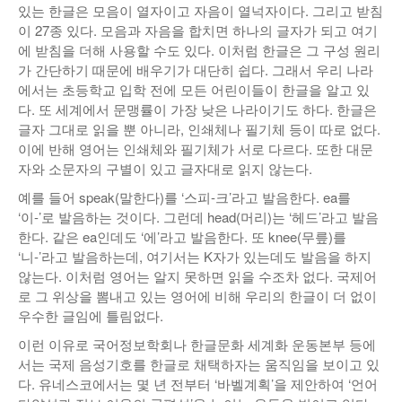
있는 한글은 모음이 열자이고 자음이 열넉자이다. 그리고 받침
이 27종 있다. 모음과 자음을 합치면 하나의 글자가 되고 여기
에 받침을 더해 사용할 수도 있다. 이처럼 한글은 그 구성 원리
가 간단하기 때문에 배우기가 대단히 쉽다. 그래서 우리 나라
에서는 초등학교 입학 전에 모든 어린이들이 한글을 알고 있
다. 또 세계에서 문맹률이 가장 낮은 나라이기도 하다. 한글은
글자 그대로 읽을 뿐 아니라, 인쇄체나 필기체 등이 따로 없다.
이에 반해 영어는 인쇄체와 필기체가 서로 다르다. 또한 대문
자와 소문자의 구별이 있고 글자대로 읽지 않는다.
예를 들어 speak(말한다)를 ‘스피-크’라고 발음한다. ea를
‘이-’로 발음하는 것이다. 그런데 head(머리)는 ‘헤드’라고 발음
한다. 같은 ea인데도 ‘에’라고 발음한다. 또 knee(무릎)를
‘니-’라고 발음하는데, 여기서는 K자가 있는데도 발음을 하지
않는다. 이처럼 영어는 알지 못하면 읽을 수조차 없다. 국제어
로 그 위상을 뽐내고 있는 영어에 비해 우리의 한글이 더 없이
우수한 글임에 틀림없다.
이런 이유로 국어정보학회나 한글문화 세계화 운동본부 등에
서는 국제 음성기호를 한글로 채택하자는 움직임을 보이고 있
다. 유네스코에서는 몇 년 전부터 ‘바벨계획’을 제안하여 ‘언어