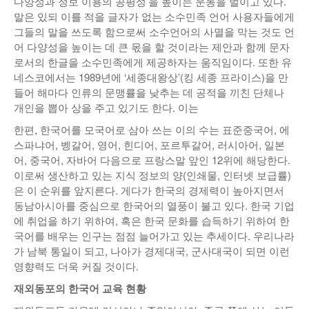
다양성과 정보 이용의 공평성’을 높이는 운동을 벌이고 있다.
말은 있되 이를 적을 글자가 없는 소수민족 언어 사용자들에게
그들의 말을 쓰도록 함으로써 소수언어의 사멸을 막는 것도 언
어 다양성을 높이는 데 큰 몫을 할 것이라는 제안과 함께 문자
로서의 한글을 소수민족에게 제공하자는 움직임이다. 또한 유
네스코에서는 1989년에 ‘세종대왕상’(킹 세종 프라이스)을 만
들어 해마다 인류의 문맹률을 낮추는 데 공적을 끼친 단체나
개인을 뽑아 상을 주고 있기도 한다. 이는
한편, 한국어를 모국어로 삼아 쓰는 이의 수는 표준중국어, 에
스파냐어, 벵갈어, 영어, 힌디어, 포르투갈어, 러시아어, 일본
어, 중국어, 자바어 다음으로 프랑스말 앞인 12위에 해당한다.
이로써 생산하고 있는 지식 정보의 양(인쇄물, 인터넷 보급률)
은 이 순위를 앞지른다. 게다가 한국의 경제력이 높아지면서
동남아시아를 중심으로 한국어의 열풍이 불고 있다. 한국 기업
에 취업을 하기 위하여, 혹은 한국 문화를 습득하기 위하여 한
국어를 배우는 인구는 점점 늘어가고 있는 추세이다. 우리나라
가 남북 통일이 되고, 나아가 경제대국, 군사대국이 되면 이런
영향력도 더욱 커질 것이다.
재외동포의 한국어 교육 현황