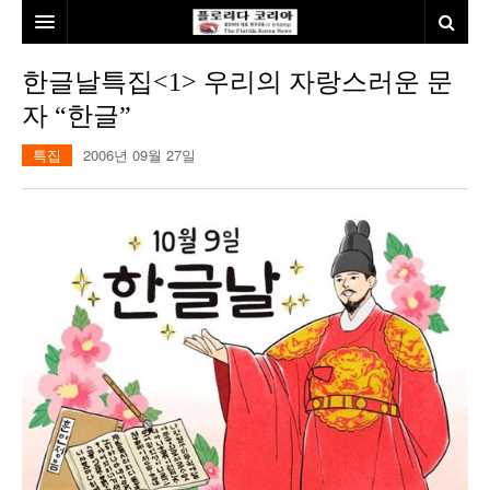
홈
한글날특집<1> 우리의 자랑스러운 문
자 “한글”
본사소개
특집
2006년 09월 27일
뉴스
칼럼
동포
건강
미국
발행인칼럼
본보특집
김명열칼럼
100인선/독자광장
이명덕칼럼
여행
김선옥칼럼
100인선
인터뷰/탐방
김원동칼럼
독자광장
인근여행지
놀이공원