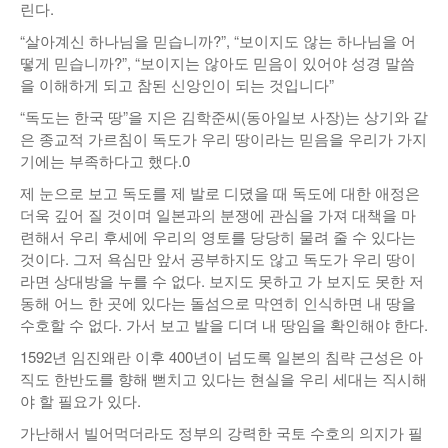
린다.
“살아계신 하나님을 믿습니까?”, “보이지도 않는 하나님을 어
떻게 믿습니까?”, “보이지는 않아도 믿음이 있어야 성경 말씀
을 이해하게 되고 참된 신앙인이 되는 것입니다”
“독도는 한국 땅”을 지은 김학준씨(동아일보 사장)는 상기와 같
은 종교적 가르침이 독도가 우리 땅이라는 믿음을 우리가 가지
기에는 부족하다고 했다.0
제 눈으로 보고 독도를 제 발로 디뎠을 때 독도에 대한 애정은
더욱 깊어 질 것이며 일본과의 분쟁에 관심을 가져 대책을 마
련해서 우리 후세에 우리의 영토를 당당히 물려 줄 수 있다는
것이다. 그저 욕심만 앞서 공부하지도 않고 독도가 우리 땅이
라면 상대방을 누를 수 없다. 보지도 못하고 가 보지도 못한 저
동해 어느 한 곳에 있다는 돌섬으로 막연히 인식하면 내 땅을
수호할 수 없다. 가서 보고 발을 디뎌 내 땅임을 확인해야 한다.
1592년 임진왜란 이후 400년이 넘도록 일본의 침략 근성은 아
직도 한반도를 향해 뻗치고 있다는 현실을 우리 세대는 직시해
야 할 필요가 있다.
가난해서 빌어먹더라도 정부의 강력한 국토 수호의 의지가 필