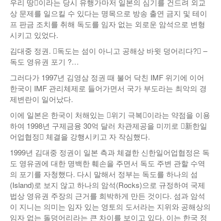
우리 땅󰡑이라는 당시 유행가마저 일본의 심기를 건드려 외교
상 문제를 일으킬 수 있다는 명목으로 방송 출연 금지 및 테이
프 판금 조치를 취해 독도를 임자 없는 외로운 암석으로 변형
시키고 있었다.
김대중 정권. 󰡒독도는 섬이 아니고 공해상 바윗 덩어리다?󰡓 –
독도 영유권 포기 ?…
그러다가 1997년 김영삼 정권 때 불어 닥친 IMF 위기에 이어
한국이 IMF 관리체제로 들어가면서 국가 부도라는 최악의 경
제변란이 일어났다.
이에 일본은 한국이 처해있는 󰡐위기 극복󰡑이라는 약점을 이용
하여 1998년 구제금융 30억 달러 차관제공을 미끼로 󰡐新한일
어업협정󰡑 체결을 강행시키고 자 작심했다.
1999년 김대중 정권이 일본 측과 체결한 신한일어업협정은 독
도 영유권에 대한 명백한 훼손을 주면서 독도 주변 관할 수역
의 포기를 자청했다. 다시 말해서 정부는 독도를 하나의 섬
(Island)로 보지 않고 하나의 암석(Rocks)으로 규정하여 국제
법상 영유권 주장의 근거를 희박하게 만든 것이다. 섬과 암석
이 지니는 의미는 임자 있는 영토의 도서라는 지위와 공해상의
임자 없는 돌덩어리라는 큰 차이를 보이고 있다. 이는 한국 정