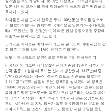
월22일은 독도의 날이다󰡑로 의법 제정했고, 2006년 3월부터
일본 검인정 교과서를 통해 학생들에게 독도가 일본 땅임을 교
육시키고 있다.
학자들은 사실 근세기 한국은 무려 100년동안 독도를 영토로
서 보호하기보다는 방치하여 국제적으로 일본의 ‘무주지(無主
地) – 주인없는 땅’ 선점(先占)에 따른 한일 공동소유권 주장에
동조하는 분위기도 있다고 했다.
그러므로 학자들은 이제 부터라도 온 한국인이 이에 관심을 갖
고 영토 수호의 길에 나서야 한다고 주장한다.
독도는 역사적으로 문헌적으로 분명히 우리 한국 땅이다.
삼국사기에 따르면 서기 512년 신라 지증왕 13년 이사부의 우
산국(울릉도) 정벌 때 독도는 신라에 병합됐다. 1417년(태종
17년) 조선왕조는 왜구의 잇단 침입으로 주민들을 보호하기
위해 󰡐공도(空島, 섬을 비우는) 정책󰡑을 실시했다. 이 정책은
1696년(숙종 22년) 동래 어민 안용복이 독도에서 일본인들을
쫓아내고 일본 정부로부터 독도가 조선 영토라는 약속을 받아
낼 때까지 계속됐다. 이후 19세기 후반까지 일본 중앙정부(왕
조)는 시마네현 등 지방 정부가 독도 영유권에 대해 문의해 올
때마다 󰡐독도는 조선의 영토󰡑라고 통보한 사실이 일본 문헌