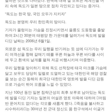
달하는 것으로 나타났다. 한국에 대해 잘 모르는 세계인들 머
리 속에 독도가 일본 땅으로 점차 각인되고 있다는 증거다.
“독도는 한국 땅, 국민 모두가 지키자”
독도는 분명히 우리 한민족의 땅이다.
기자가 울렁이는 가슴을 진정시키면서 을릉도 도동항을 출발
하여 2시간 30분여 태평양 한 가운데를 달려가서 독도에 발을
디딘 날짜는 2006년 6월1일.
외로운 섬 독도는 우리 일행을 반기려는 듯 섬에 다가가는 우
리 여객선을 향해 갈매기 떼를 푸른 하늘과 푸른 바다를 사이
에 두고 흰색의 날개를 펼쳐 저공 비행시키며 마중했다.
우리 일행을 맞이하기 위해 독도 선착장에 태극 마크를 가슴에
달고 보무도 당당히 일렬로 도열하고 있는 대한민국 해양 경찰
을 보는 순간 동해의 최극단 대한민국 영토에 발을 디딘 감동
으로 가슴이 뛰어 오름을 느낄 수 있었다.
지난 100년 동안 일본 침략근성의 최후 보루로 남아있는 독도
에 발을 디딘 기자는 일본의 어설픈 영토 야욕에 대하여 󰡐어림
반 푼어치도 없다󰡑는 각오를 새롭게 했다. 󰡐죽음을 불사하고
사수하리라󰡑는 30여년 전 군대 정신도 몸 한구석에서 이글거