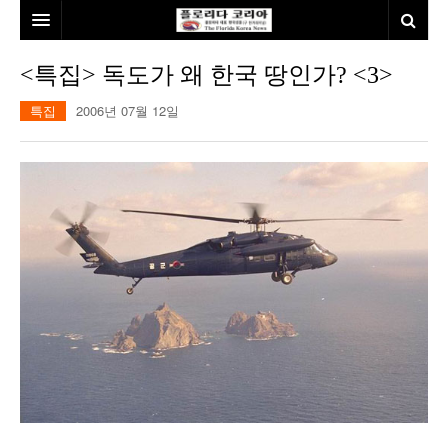
홈
<특집> 독도가 왜 한국 땅인가? <3>
본사소개
특집
2006년 07월 12일
뉴스
칼럼
동포
건강
미국
발행인칼럼
본보특집
김명열칼럼
100인선/독자광장
이명덕칼럼
여행
김선옥칼럼
100인선
인터뷰/탐방
김원동칼럼
독자광장
인근여행지
놀이공원