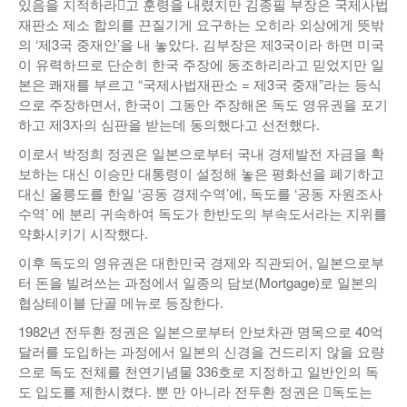
있음을 지적하라󰡓고 훈령을 내렸지만 김종필 부장은 국제사법
재판소 제소 합의를 끈질기게 요구하는 오히라 외상에게 뜻밖
의 ‘제3국 중재안’을 내 놓았다. 김부장은 제3국이라 하면 미국
이 유력하므로 단순히 한국 주장에 동조하리라고 믿었지만 일
본은 쾌재를 부르고 “국제사법재판소 = 제3국 중재”라는 등식
으로 주장하면서, 한국이 그동안 주장해온 독도 영유권을 포기
하고 제3자의 심판을 받는데 동의했다고 선전했다.
이로서 박정희 정권은 일본으로부터 국내 경제발전 자금을 확
보하는 대신 이승만 대통령이 설정해 놓은 평화선을 폐기하고
대신 울릉도를 한일 ‘공동 경제수역’에, 독도를 ‘공동 자원조사
수역’ 에 분리 귀속하여 독도가 한반도의 부속도서라는 지위를
약화시키기 시작했다.
이후 독도의 영유권은 대한민국 경제와 직관되어, 일본으로부
터 돈을 빌려쓰는 과정에서 일종의 담보(Mortgage)로 일본의
협상테이블 단골 메뉴로 등장한다.
1982년 전두환 정권은 일본으로부터 안보차관 명목으로 40억
달러를 도입하는 과정에서 일본의 신경을 건드리지 않을 요량
으로 독도 전체를 천연기념물 336호로 지정하고 일반인의 독
도 입도를 제한시켰다. 뿐 만 아니라 전두환 정권은 󰡐독도는