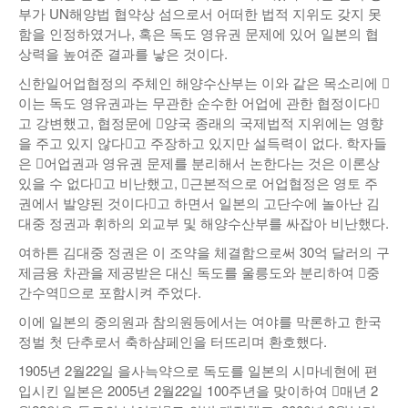
부가 UN해양법 협약상 섬으로서 어떠한 법적 지위도 갖지 못
함을 인정하였거나, 혹은 독도 영유권 문제에 있어 일본의 협
상력을 높여준 결과를 낳은 것이다.
신한일어업협정의 주체인 해양수산부는 이와 같은 목소리에 󰡒
이는 독도 영유권과는 무관한 순수한 어업에 관한 협정이다󰡓
고 강변했고, 협정문에 󰡒양국 종래의 국제법적 지위에는 영향
을 주고 있지 않다󰡓고 주장하고 있지만 설득력이 없다. 학자들
은 󰡒어업권과 영유권 문제를 분리해서 논한다는 것은 이론상
있을 수 없다󰡓고 비난했고, 󰡒근본적으로 어업협정은 영토 주
권에서 발양된 것이다󰡓고 하면서 일본의 고단수에 놀아난 김
대중 정권과 휘하의 외교부 및 해양수산부를 싸잡아 비난했다.
여하튼 김대중 정권은 이 조약을 체결함으로써 30억 달러의 구
제금융 차관을 제공받은 대신 독도를 울릉도와 분리하여 󰡐중
간수역󰡑으로 포함시켜 주었다.
이에 일본의 중의원과 참의원등에서는 여야를 막론하고 한국
정벌 첫 단추로서 축하샴페인을 터뜨리며 환호했다.
1905년 2월22일 을사늑약으로 독도를 일본의 시마네현에 편
입시킨 일본은 2005년 2월22일 100주년을 맞이하여 󰡐매년 2