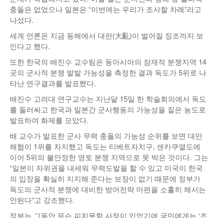
충돌은 없었으나 일본은 “이번에는 우리가 조사할 차례”라고
나섰다.
세계 언론은 지금 동해에서 대란(大亂)이 벌어질 징조까지 보
인다고 했다.
또한 한국의 배진수 교수팀은 동아시아의 잠재적 분쟁지역 14
곳의 군사적 분쟁 발발 가능성을 측정한 결과 독도가 5위로 나
타난 연구결과를 발표했다.
배진수 고려대 연구교수는 지난달 15일 한 학술회의에서 독도
를 둘러싸고 한국과 일본간 군사행동의 가능성을 짙은 농도로
발표하여 화제를 모았다.
배 교수가 발표한 군사 무력 충돌의 가능성 순위를 보면 대만
해협이 1위를 차지했고 독도는 티베트자치구, 센카쿠열도에
이어 5위의 불안정한 영토 분쟁 지역으로 못 박은 것이다. 그는
“일본이 자위권을 내세워 무력도발을 할 수 있고 미국이 한국
의 입장을 확실히 지지해 준다는 보장이 없기 때문에 정부가
독도의 군사적 분쟁에 대비한 방어전략 마련을 소홀히 해서는
안된다”고 강조했다.
정부는 그동안 무슨 피치못할 사정이 있었기에 국민에게는 ‘조