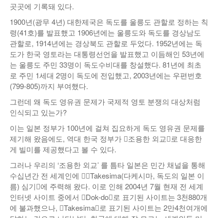
곳곳에 기록돼 있다.
1900년(광무 4년) 대한제국은 독도를 울릉도 관할로 정하는 칙
령(41호)를 발표했고 1906년에는 울릉도와 독도를 경상남도
관할로, 1914년에는 경상북도 관할로 두었다. 1952년에는 독
도가 한국 영토라는 대통령선언을 발표했고 이듬해인 53년에
는 울릉도 주민 33명이 독도수비대를 창설했다. 81년에 최초
로 주민 1세대 2명이 독도에 전입했고, 2003년에는 우편번호
(799-805)까지 부여했다.
그런데 왜 독도 영유권 문제가 국제적 영토 분쟁의 대상처럼
인식되고 있는가?
이는 일본 정부가 100년에 걸쳐 집요하게 독도 영유권 문제를
제기해 왔음에도, 역대 한국 정부가 󰡐조용한 외교󰡑로 대응한
게 빌미를 제공했다고 볼 수 있다.
그러나 우리의 ‘조용한 외교’ 를 틈타 일본은 민간 채널을 통해
수십년간 전 세계인에 󰡐󰡐Takesima(다케시마, 독도의 일본 이
름) 심기󰡑에 주력해 왔다. 이로 인해 2004년 7월 현재 전 세계
인터넷 사이트 중에서 󰡐Dok-do󰡑로 표기된 사이트는 3천880개
에 불과했으나, 󰡐Takesima󰡑로 표기된 사이트는 2만4천여개에