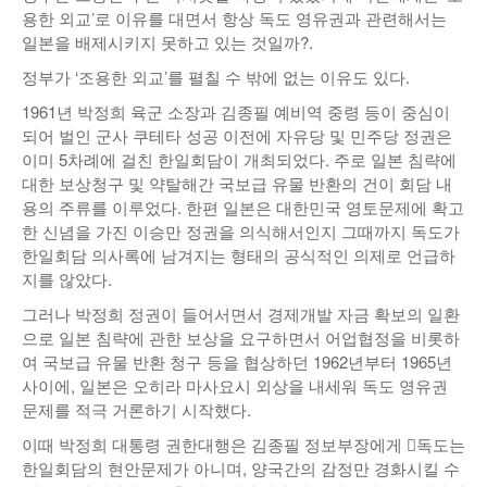
용한 외교’로 이유를 대면서 항상 독도 영유권과 관련해서는
일본을 배제시키지 못하고 있는 것일까?.
정부가 ‘조용한 외교’를 펼칠 수 밖에 없는 이유도 있다.
1961년 박정희 육군 소장과 김종필 예비역 중령 등이 중심이
되어 벌인 군사 쿠테타 성공 이전에 자유당 및 민주당 정권은
이미 5차례에 걸친 한일회담이 개최되었다. 주로 일본 침략에
대한 보상청구 및 약탈해간 국보급 유물 반환의 건이 회담 내
용의 주류를 이루었다. 한편 일본은 대한민국 영토문제에 확고
한 신념을 가진 이승만 정권을 의식해서인지 그때까지 독도가
한일회담 의사록에 남겨지는 형태의 공식적인 의제로 언급하
지를 않았다.
그러나 박정희 정권이 들어서면서 경제개발 자금 확보의 일환
으로 일본 침략에 관한 보상을 요구하면서 어업협정을 비롯하
여 국보급 유물 반환 청구 등을 협상하던 1962년부터 1965년
사이에, 일본은 오히라 마사요시 외상을 내세워 독도 영유권
문제를 적극 거론하기 시작했다.
이때 박정희 대통령 권한대행은 김종필 정보부장에게 󰡒독도는
한일회담의 현안문제가 아니며, 양국간의 감정만 경화시킬 수