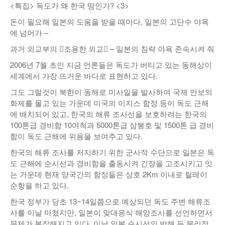
<특집> 독도가 왜 한국 땅인가? <3>
낚시/비치
돈이 필요해 일본의 도움을 받을 때마다, 일본의 고단수 야욕
에 넘어가 –
골프
과거 외교부의 󰡐조용한 외교󰡑 – 일본의 침략 야욕 존속시켜 줘
2006년 7월 초인 지금 언론들은 독도가 버티고 있는 동해상이
세계에서 가장 뜨거운 바다로 표현하고 있다.
그도 그럴것이 북한이 동해로 미사일을 발사하여 국제 안보의
화제를 몰고 있는 가운데 미국의 이지스 함정 등이 독도 근해
에 배치되어 있고, 한국의 해류 조사선을 보호하려는 한국의
100톤급 경비함 10여척과 5000톤급 삼봉호 및 1500톤 급 경비
함이 독도 근해에 위용을 보여주고 있다.
한국의 해류 조사를 저지하기 위한 군사적 수단으로 일본은 독
도 근해에 순시선과 경비함을 출동시켜 긴장을 고조시키고 잇
는 가운데 현재 양국간의 함정들은 상호 2Km 이내로 릴레이
순항을 하고 있다.
한국 정부가 당초 13~14일쯤으로 예상되던 독도 주변 해류조
사를 이날 마쳤지만, 일본이 맞대응식 해양조사를 선언하면서
문제가 복잡해지고 있다. 이날 일본 순시선의 방해 등 물리적