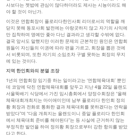
사보다는 젯밥에 관심이 많다하더라도 제사는 시늉이라도 해
야 할 것이 아닌가.
이것은 연합회장이 플로리다한인사회 리더로서의 역할을 깨
닫지 못해 동포사회 발전에는 아랑곳하지 않고 자기의 사익에
만 집착하며 명예만 좇아 다닌 결과라고 생각할 수밖에 없다.
결국 앞서도 말했지만 이러한 문제의 근본적인 원인은 연합회
원들이 자신들의 이권에 따라 편을 가르고, 회장을 뽑은 것에
서 비롯되며, 또한 자기의 소임조차 구별 못하는 회장의 무지
에 있는 것이다.
지역 한인회와의 분열 조장
1년의 연합회장 임기중 하는 일이라고는 ‘연합체육대회’ 뿐인
데 코앞에 닥친 연합체육대회를 앞두고 지난 4월 22일 올랜도
서울뚝배기 식당에서 가진 임시총회에서 양정수회장은 “올해
체육대회개최지는 마이애미인데 남부 플로리다 한인회 정의
황 회장과 전화로 통화한 결과 체육대회를 못하겠다는 연락을
받았다”며 “다음 개최지는 올랜도이니 중알 플로리다 한인회
에서 체육대회 준비를 해야된다”는 등 사실에 근거하지 않는
부정직한 발언을 하여 정의황 회장으로부터 강한 항의를 받았
다고 한다.