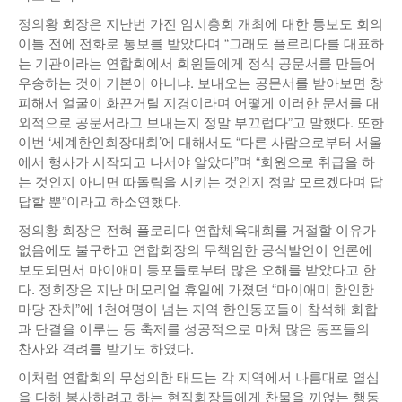
정의황 회장은 지난번 가진 임시총회 개최에 대한 통보도 회의
이틀 전에 전화로 통보를 받았다며 “그래도 플로리다를 대표하
는 기관이라는 연합회에서 회원들에게 정식 공문서를 만들어
우송하는 것이 기본이 아니냐. 보내오는 공문서를 받아보면 창
피해서 얼굴이 화끈거릴 지경이라며 어떻게 이러한 문서를 대
외적으로 공문서라고 보내는지 정말 부끄럽다”고 말했다. 또한
이번 ‘세계한인회장대회’에 대해서도 “다른 사람으로부터 서울
에서 행사가 시작되고 나서야 알았다”며 “회원으로 취급을 하
는 것인지 아니면 따돌림을 시키는 것인지 정말 모르겠다며 답
답할 뿐”이라고 하소연했다.
정의황 회장은 전혀 플로리다 연합체육대회를 거절할 이유가
없음에도 불구하고 연합회장의 무책임한 공식발언이 언론에
보도되면서 마이애미 동포들로부터 많은 오해를 받았다고 한
다. 정회장은 지난 메모리얼 휴일에 가졌던 “마이애미 한인한
마당 잔치”에 1천여명이 넘는 지역 한인동포들이 참석해 화합
과 단결을 이루는 등 축제를 성공적으로 마쳐 많은 동포들의
찬사와 격려를 받기도 하였다.
이처럼 연합회의 무성의한 태도는 각 지역에서 나름대로 열심
을 다해 봉사하려고 하는 현직회장들에게 찬물을 끼얹는 행동