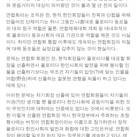
와 웃음거리의 대상이 되어왔던 것이 불과 몇 년 전의 일이다.
연합회라는 조직은 전, 현직 한인회장들이 친목과 단합을 위해
만들어진 단체이기는 하나 그동안 나름대로 플로리다 동포들
의 대외 창구 역할은 물론, 연합체육대회 개최 등 대내외적으
로 플로리다 동포사회의 대표 기관으로 역할을 해온 것도 사실
이다. 하지만 연합회 통합 이후에도 계속되는 연합회장의 자질
에 대해 동포들은 실망감을 감추지 않는 것이 현실이다.
문제는 연합회 회원인 전, 현직회장들이 플로리다를 대표할 회
장을 선출하면서 플로리다 한인사회의 발전을 위해 봉사할 인
물을 선출하기보다는 무조건 자기들의 입맛(?)에 맞는 인물을
야합(野合)하여 선출하는 잘못된 관행을 되풀이 하고 있다는
데에 있다.
이러한 문제는 차기회장 선출에 있어 연합회원들이 자기들의
이권(?)만 생각할 뿐 플로리다 한인사회에 공동이익을 위한 것
이 무엇인지에 대하여는 안중에도 없다는 것에서 비롯된다. 또
한 이렇게 선출된 연합회장 역시 한국정부에서 주최하는 초청
행사에는 버젓이 연합회장이라는 이름으로 참가하면서 정작
플로리다 한인사회의 발전과 화합에 대한 고민은커녕, 연합회
장이 해야할 일조차 하지 않는 직무유기를 계속하고 있다. 제