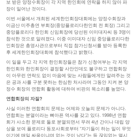
보 받은 양정수회장이 각 지역 한인회에 연락을 하지 않아 파
낚시/비치
장이 일어난 것이다.
이번 서울에서 개최된 세계한인회장대회에는 양정수회장과
골프
이금산 미주총연 부회장(중앙플로리다한인회 전 회장) 그리고
중앙플로리다 한인회 신임회장에 당선된 이미대자씨 등 3명이
참석한 것으로 알려졌다. 이중 이미대자 신임 중앙플로리다한
인회장은 총영사관으로부터 직접 참가신청서를 받아 등록한
후 세계한인회장대회에 참석했다고 밝혔다.
이 일을 두고 각 지역 한인회장들은 참가 신청여부는 각 지역
한인회와 한인회장이 결정할 사안인데도 불구하고 연합회장
이 아무런 연락도 없이 마음에 맞는 사람들에게만 알려주는 것
은 공과 사를 구분 못하는 한심한 처사라며 그동안 지켜 본 양
정수 회장의 연합회 활동에 대하여 비판의 목소리를 높였다.
연합회장의 자질?
사실 이러한 연합회의 문제는 어제와 오늘의 문제가 아니다.
연합회는 분열이라는 뼈아픈 역사를 갖고 있다. 1998년 연합
회가 사소한 문제로 둘로 분열되면서 무려 4년 간이나 대립 양
상을 보여 플로리다 동포사회로부터 “자기들이 하는 일이 무엇
이기에 매일 싸움이냐며 없는 것이 났다”는 등 끊임없는 멸시