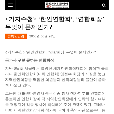
홈
<기자수첩> ‘한인연합회’, ‘연합회장’
무엇이 문제인가?
본사소개
발행인칼럼
2006년 06월 28일
뉴스
칼럼
동포
<기자수첩> ‘한인연합회’, ‘연합회장’ 무엇이 문제인가?
건강
미국
발행인칼럼
공과사 구분 못하는 연합회장
지난 6월초 서울에서 열렸던 세계한인회장대회에 참석한 플로
본보특집
김명열칼럼
리다 한인회연합회(이하 연합회) 양정수 회장의 자질을 놓고
100인선/독자광장
이명덕칼럼
지역한인회장을 역임한 회원들과 현직회장들의 불만이 쏟아
져 나오고 있다.
여행
김선옥칼럼
100인선
그동안 애틀랜타총영사관은 각종 행사 참가여부를 연합회에
통보하면 연합회장이 각 지역한인회장에게 연락해 참가여부
인터뷰/탐방
김원동칼럼
독자광장
인근여행지
를 결정지어 각종 행사에 참석해온 것이 관행이었다. 그러나
이번 세계한인회장대회 참가에 대하여 총영사관으로부터 통
놀이공원