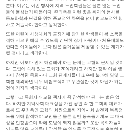
본다. 이유는 이번 행사에 지역 노인회원들은 물론 많은 노인
낚시/비치
들이 불참했기 때문이다. 주최측은 이런 좋은 취지의 행사를
동포화합과 단결을 위해 종교적인 차원을 넘어 범교포적인 행
골프
사로 거듭나야 한다고 생각한다.
또한 어린이 사생대회와 글짓기에 참가한 학생들이 봄 소풍을
겸해 서로 친해질 수 있도록 간단한 장기 자랑이나 체육대회도
한다면 아이들에게 보다 많은 즐거움을 제공할 수 있는 계기가
될 것이라고 생각한다.
하지만 이보다 먼저 해결해야 하는 문제는 교협의 문제일 것이
다. 교협에 속해 있는 교회가 20여개라고 하지만 정작 이날 행
사에 참석한 목회자나 교회 관계자들이 소수에 불과해 몇몇 교
회를 제외하면 너무 비협조적이고 무관심한 것이 아닌가 하는
것이 기자의 생각이다.
그렇다고 목회자가 교협 행사에 꼭 참석해야 된다는 법은 없
다. 하지만 지역사회 대표성을 가진 공인 즉 한 교회의 대표자
로써 또 주최측인 교협의 회원으로써 지역사회 발전과 복음전
도를 위해 참석해야 교인들은 물론 일반 동포들에게도 그 대표
성을 인정받으며 타에 모범이 되지 않을까?. 또한 목회자들이
되도록 많은 교인들이 참석할 수 있도록 적극적으로 홍보하여