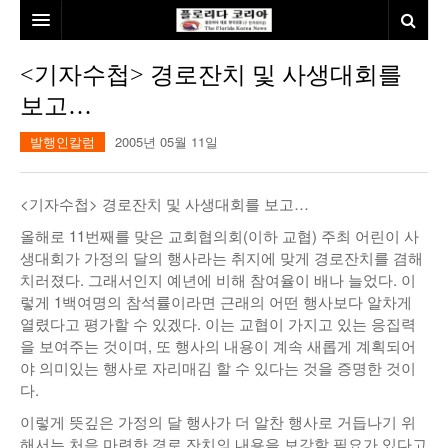
홈
<기자수첩> 경로잔치 및 사생대회를
보고…
본사소개
발행인칼럼
2005년 05월 11일
뉴스
칼럼
동포
<기자수첩> 경로잔치 및 사생대회를 보고…
건강
미국
발행인칼럼
올해로 11번째를 맞은 교회협의회(이하 교협) 주최 어린이 사
생대회가 가정의 달의 행사라는 취지에 맞게 경로잔치를 겸해
본보특집
김명열칼럼
치러졌다. 그래서인지 예년에 비해 참여율이 배나 늘었다. 이
렇게 1백여명의 참석률이라면 근래의 어떤 행사보다 알차게
100인선/독자광장
이명덕칼럼
열렸다고 평가할 수 있겠다. 이는 교협이 가지고 있는 응집력
을 보여주는 것이며, 또 행사의 내용이 계속 새롭게 계획되어
여행
김선옥칼럼
100인선
야 의미있는 행사로 자리매김 할 수 있다는 것을 증명한 것이
다.
인터뷰/탐방
김원동칼럼
독자광장
인근여행지
이렇게 뜻깊은 가정의 달 행사가 더 알찬 행사로 거듭나기 위
놀이공원
해서는 처음 마련한 경로 잔치의 내용을 보강할 필요가 있다고