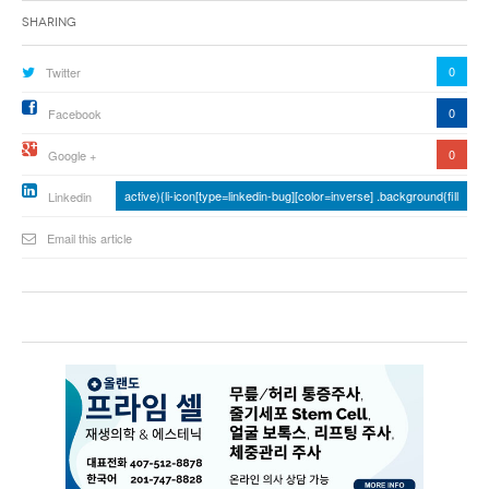
Sharing
0
Twitter
0
Facebook
0
Google +
active){li-icon[type=linkedin-bug][color=inverse] .background{fill
Linkedin
Email this article