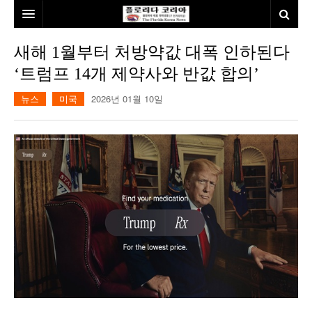
홈
새해 1월부터 처방약값 대폭 인하된다
‘트럼프 14개 제약사와 반값 합의’
본사소개
뉴스
미국
2026년 01월 10일
뉴스
칼럼
동포
건강
미국
발행인칼럼
본보특집
김명열칼럼
100인선/독자광장
이명덕칼럼
여행
김선옥칼럼
100인선
인터뷰/탐방
김원동칼럼
독자광장
인근여행지
놀이공원