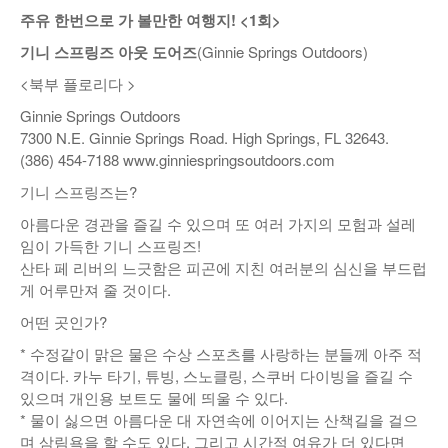
주유 한번으로 가 볼만한 여행지! <1회>
낚시/비치
기니 스프링즈 아웃 도어즈
(Ginnie Springs Outdoors)
골프
<북부 플로리다 >
Ginnie Springs Outdoors
7300 N.E. Ginnie Springs Road. High Springs, FL 32643.
(386) 454-7188 www.ginniespringsoutdoors.com
기니 스프링즈는?
아름다운 경관을 즐길 수 있으며 또 여러 가지의 모험과 설레
임이 가득한 기니 스프링즈!
산타 페 리버의 느긋함은 피곤에 지친 여러분의 심신을 부드럽
게 어루만져 줄 것이다.
어떤 곳인가?
* 수정같이 맑은 물은 수상 스포츠를 사랑하는 분들께 아주 적
격이다. 카누 타기, 튜빙, 스노클링, 스쿠버 다이빙을 즐길 수
있으며 개인용 보트도 물에 띄울 수 있다.
* 물이 싫으면 아름다운 대 자연속에 이어지는 산책길을 걸으
며 삼림욕을 할 수도 있다. 그리고 시간적 여유가 더 있다면