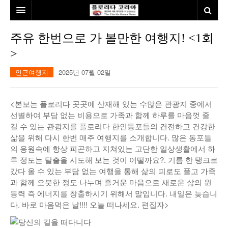
홈
주유 한번으로 가 볼만한 여행지! <1회
>
본사소개
인근여행지
2025년 07월 02일
뉴스
칼럼
동포
<본보는 플로리다 곳곳에 산재해 있는 수많은 관광지 중에서
선별하여 부담 없는 비용으로 가족과 함께 하루를 마음껏 줄
건강
미국
발행인칼럼
길 수 있는 관광지를 플로리다 한인동포들의 건전하고 건강한
삶을 위해 다시 한번 매주 여행지를 소개합니다. 많은 동포들
본보특집
김명열칼럼
의 응원속에 항상 피곤하고 지쳐있는 고단한 일상생활에서 하
100인선/독자광장
이명덕칼럼
루 정도는 탈출을 시도해 보는 것이 어떨까요?. 기름 한 탱크로
갔다 올 수 있는 부담 없는 여행을 통해 삶의 피로도 풀고 가족
여행
김선옥칼럼
100인선
과 함께 오붓한 정도 나누며 즐거운 마음으로 새로운 삶의 원
동력 즉 에너지를 창출하시기 위해서 말입니다. 내일은 늦습니
인터뷰/탐방
김원동칼럼
독자광장
인근여행지
다. 바로 마음먹은 날!!!! 오늘 떠나세요. 편집자>
놀이공원