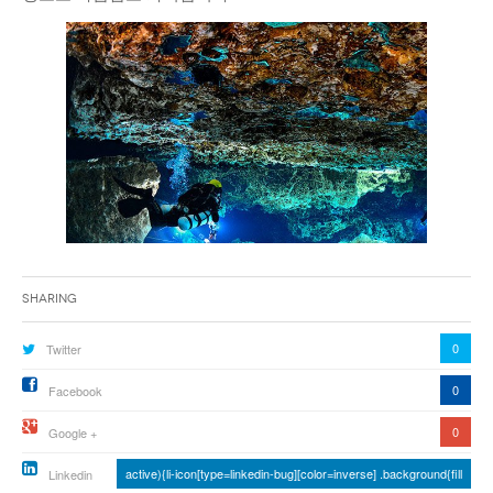
Sharing
0
Twitter
0
Facebook
0
Google +
active){li-icon[type=linkedin-bug][color=inverse] .background{fill
Linkedin