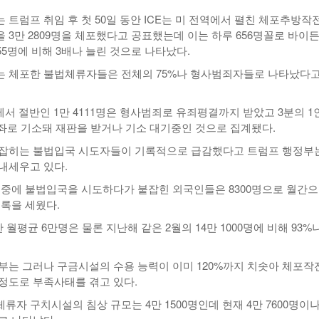
 트럼프 취임 후 첫 50일 동안 ICE는 미 전역에서 펼친 체포추방작
 3만 2809명을 체포했다고 공표했는데 이는 하루 656명꼴로 바이든
55명에 비해 3배나 늘린 것으로 나타났다.
 체포한 불법체류자들은 전체의 75%나 형사범죄자들로 나타났다고
중에서 절반인 1만 4111명은 형사범죄로 유죄평결까지 받았고 3분의 1
범좌로 기소돼 재판을 받거나 기소 대기중인 것으로 집계됐다.
붙잡히는 불법입국 시도자들이 기록적으로 급감했다고 트럼프 행정부
내세우고 있다.
중에 불법입국을 시도하다가 붙잡힌 외국인들은 8300명으로 월간
기록을 세웠다.
 월평균 6만명은 물론 지난해 같은 2월의 14만 1000명에 비해 93%
부는 그러나 구금시설의 수용 능력이 이미 120%까지 치솟아 체포작
정도로 부족사태를 겪고 있다.
자 구치시설의 침상 규모는 4만 1500명인데 현재 4만 7600명이나