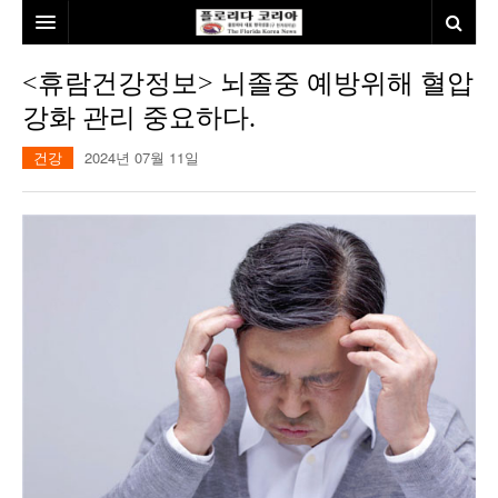
홈
<휴람건강정보> 뇌졸중 예방위해 혈압
강화 관리 중요하다.
본사소개
건강
2024년 07월 11일
뉴스
칼럼
동포
건강
미국
발행인칼럼
본보특집
김명열칼럼
100인선/독자광장
이명덕칼럼
여행
김선옥칼럼
100인선
인터뷰/탐방
김원동칼럼
독자광장
인근여행지
놀이공원