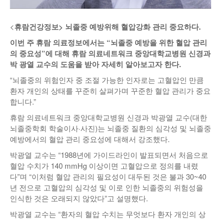
낚시/비치
<
휴람건강정보>
뇌졸중 예방위해 혈압강화 관리 중요하다.
골프
이번 주 휴람 의료정보에서는
“
뇌졸중 예방을 위한 혈압 관리
의 중요성
”
에 대해 휴람 의료네트워크 중앙대학교병원 신경과
박 광열 교수의 도움을 받아 자세히 알아보고자 한다
.
“뇌졸중의 위험인자 중 조절 가능한 인자로는 고혈압인 만큼
환자 개인의 상태를 꾸준히 살펴가며 꾸준한 혈압 관리가 중요
합니다.”
휴람 의료네트워크 중앙대학교병원 신경과 박광열 교수(대한
뇌졸중학회 학술이사·사진)는 뇌졸중 질환의 심각성 및 뇌졸중
예방에서의 혈압 관리 중요성에 대해서 강조했다.
박광열 교수는 “1988년에 가이드라인이 발표되면서 처음으로
혈압 수치가 140 mmHg 이상이면 고혈압으로 정의를 내렸
다”며 “이처럼 혈압 관리의 필요성이 대두된 것은 불과 30~40
년 전으로 고혈압의 심각성 및 이로 인한 뇌졸중의 위험성을
인식한 것은 오래되지 않았다”고 설명했다.
박광열 교수는 “환자의 혈압 수치는 무엇보다 환자 개인의 상