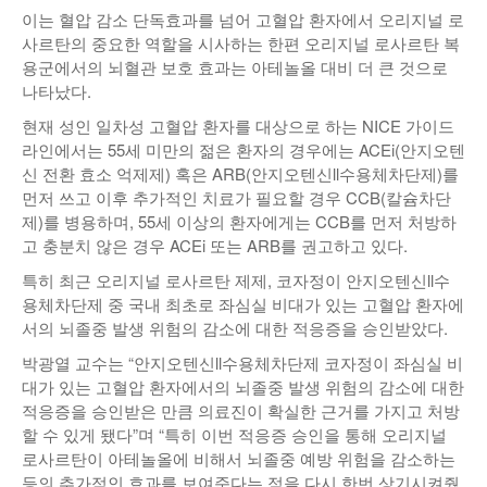
이는 혈압 감소 단독효과를 넘어 고혈압 환자에서 오리지널 로
사르탄의 중요한 역할을 시사하는 한편 오리지널 로사르탄 복
용군에서의 뇌혈관 보호 효과는 아테놀올 대비 더 큰 것으로
나타났다.
현재 성인 일차성 고혈압 환자를 대상으로 하는 NICE 가이드
라인에서는 55세 미만의 젊은 환자의 경우에는 ACEi(안지오텐
신 전환 효소 억제제) 혹은 ARB(안지오텐신ll수용체차단제)를
먼저 쓰고 이후 추가적인 치료가 필요할 경우 CCB(칼슘차단
제)를 병용하며, 55세 이상의 환자에게는 CCB를 먼저 처방하
고 충분치 않은 경우 ACEi 또는 ARB를 권고하고 있다.
특히 최근 오리지널 로사르탄 제제, 코자정이 안지오텐신ll수
용체차단제 중 국내 최초로 좌심실 비대가 있는 고혈압 환자에
서의 뇌졸중 발생 위험의 감소에 대한 적응증을 승인받았다.
박광열 교수는 “안지오텐신ll수용체차단제 코자정이 좌심실 비
대가 있는 고혈압 환자에서의 뇌졸중 발생 위험의 감소에 대한
적응증을 승인받은 만큼 의료진이 확실한 근거를 가지고 처방
할 수 있게 됐다”며 “특히 이번 적응증 승인을 통해 오리지널
로사르탄이 아테놀올에 비해서 뇌졸중 예방 위험을 감소하는
등의 추가적인 효과를 보여준다는 점을 다시 한번 상기시켜줬