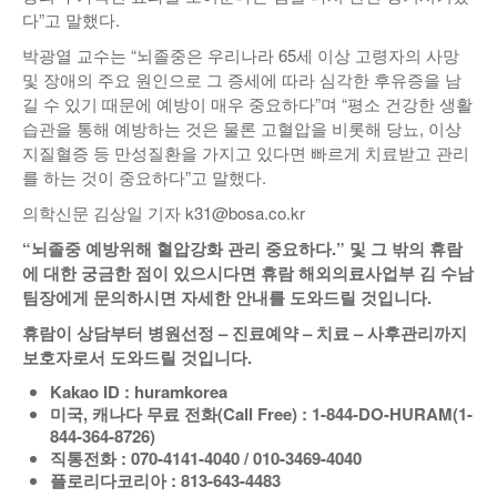
다”고 말했다.
박광열 교수는 “뇌졸중은 우리나라 65세 이상 고령자의 사망
및 장애의 주요 원인으로 그 증세에 따라 심각한 후유증을 남
길 수 있기 때문에 예방이 매우 중요하다”며 “평소 건강한 생활
습관을 통해 예방하는 것은 물론 고혈압을 비롯해 당뇨, 이상
지질혈증 등 만성질환을 가지고 있다면 빠르게 치료받고 관리
를 하는 것이 중요하다”고 말했다.
의학신문 김상일 기자 k31@bosa.co.kr
“
뇌졸중 예방위해 혈압강화 관리 중요하다
.”
및 그 밖의 휴람
에 대한 궁금한 점이 있으시다면 휴람 해외의료사업부 김 수남
팀장에게 문의하시면 자세한 안내를 도와드릴 것입니다
.
휴람이 상담부터 병원선정
–
진료예약
–
치료
–
사후관리까지
보호자로서 도와드릴 것입니다
.
Kakao ID : huramkorea
미국
,
캐나다 무료 전화
(Call Free) : 1-844-DO-HURAM(1-
844-364-8726)
직통전화
: 070-4141-4040 / 010-3469-4040
플로리다코리아
: 813-643-4483