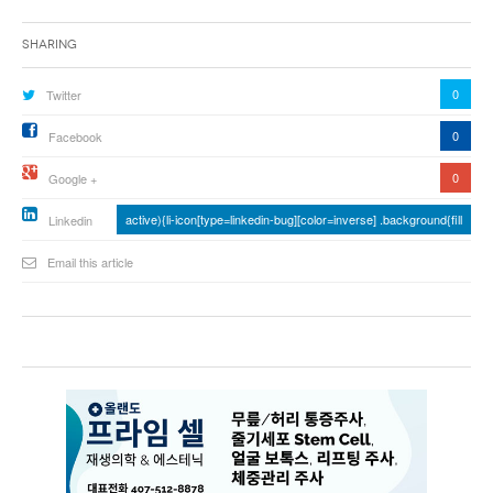
Sharing
0
Twitter
0
Facebook
0
Google +
active){li-icon[type=linkedin-bug][color=inverse] .background{fill
Linkedin
Email this article