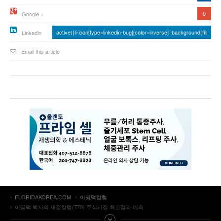
0
Google +
active){li-icon[type=linkedin-bug][color=inverse] .background{fill
Linkedin
Email this article
FLORIDAKOREA.COM
이명덕칼럼
이명덕 박사의 재정칼럼(779) 주식시장 최고점과 예측