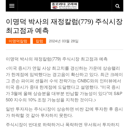
홈
이명덕 박사의 재정칼럼(779) 주식시장
최고점과 예측
본사소개
이명덕칼럼
칼럼
2024년 03월 28일
뉴스
칼럼
동포
이명덕 박사의 재정칼럼(779) 주식시장 최고점과 예측
건강
미국
발행인칼럼
<미국 증시가 연일 사상 최고치를 경신하는 가운데 상승랠리
가 한계점에 임박했다는 경고음이 확산하고 있다. 최근 크레이
본보특집
김명열칼럼
그 존슨 파이퍼 샌들러 수석 전략가는 CNBC와의 인터뷰에서
미국 증시가 중대 한계점에 도달했다고 설명했다. “미국 증시
100인선/독자광장
이명덕칼럼
가 3월에 올해 상승분을 대부분 반납할 가능성이 있다”며 S&P
500 지수의 10% 조정 가능성을 지적한 것이다.>
여행
김선옥칼럼
100인선
일반 투자자는 주식시장이 상승하면 비싼 값에 투자한 후 증시
인터뷰/탐방
김원동칼럼
독자광장
인근여행지
가 하락할 것 같아 투자하지 못한다.
주식시장이 반대로 하락하거나 폭락하면 무서워서 투자하지
놀이공원