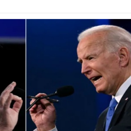
년 10
-
<발행인칼럼> 본사 ‘문화사업’에 후원과 격려 이어져
한인들 다수인 오버스테이 불법체류자들 국내선
2015년 03월 11일
- 18 hours ago
공항에서 무더기 체포되고 있다
<발행인칼럼> 한인사회 화합 원한다면 ‘한인회관’ 포기
-
한인들 많은 오버스테이 불법체류 형사처벌한다
- 2015년 02월 18일
2026년 07월 30일
야
View All
View All