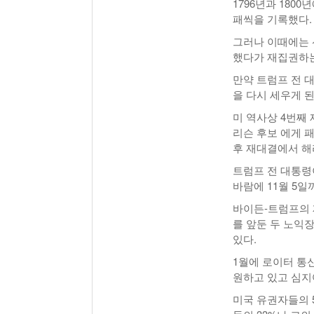
1796년과 180
패씩을 기록했다.
그러나 이때에는 
했다가 재집권하는
만약 트럼프 전 
을 다시 세우게 된
미 역사상 4번째
리슨 후보 에게 
후 재대결에서 해
트럼프 전 대통령
바람에 11월 5일
바이든-트럼프의 
를 앞둔 두 노익
있다.
1월에 로이터 통
원하고 있고 심지
미국 유권자들의 