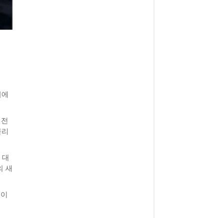
기에
 전
클리
 대
의 새
번이