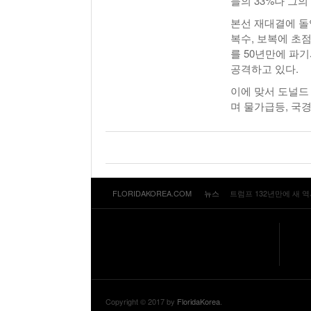
들의 33%나 그
본선 재대결에 돌
복수, 보복에 초
를 50년만에 파
공격하고 있다.
이에 맞서 도널드
며 물가급등, 국
FLORIDAKOREA.COM
뉴스
트럼프 132년만에 새 역
Copyright © 2017 by
FloridaKorea
.