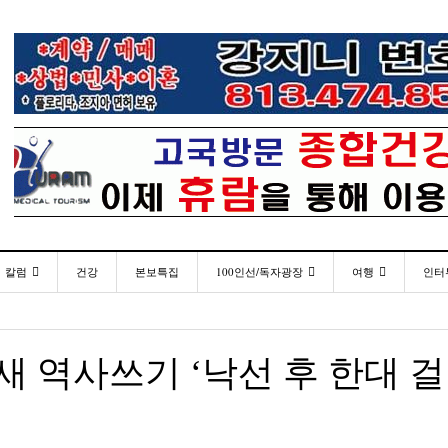
칼럼
건강
본보특집
100인선/독자광장
여행
인터
발행인칼럼
100인선
인근여행지
- 2026년 
재미한국학교협의회(NAKS) 제44회 학술대회 및
플로리다코리아 애독자 여러분께 드리는 말씀
<플로
월 27일
- 18 hours ago
정기총회
김명열칼럼
독자광장
놀이공원
새 역사쓰기 ‘낙선 후 한대 걸
이명덕칼럼
낚시/비치
- 18 hours ago
<발행인 편지>플로리다코리아 “연합회 모든 기사 취재
통합한국학교 개학식 및 학생모집
미주 
- 2023년 08월 30일
- 20
부”
김선옥칼럼
골프
<기고> 매년 8월 4일이 되면 잊을 수 없는 국내외
김원동칼럼
- 2021년 12월 
- 18 hours ago
복된 성탄절과 희망찬 새해 맞이하세요!
3사람!!
“플로