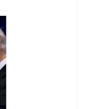
월 26일
- 2011년 05월 04일
주유 한 번으로 가 볼만한 여행지!<96회>
View All
View All
해