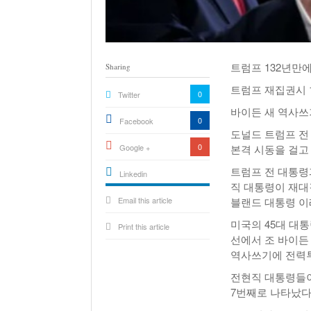
트럼프 132년만에
Sharing
트럼프 재집권시 1
0
Twitter
바이든 새 역사쓰
0
Facebook
도널드 트럼프 전
0
Google +
본격 시동을 걸고
트럼프 전 대통령
Linkedin
직 대통령이 재대
active){li-
Email this article
icon[type=linkedin-bug]
블랜드 대통령 이
[color=inverse]
.background{fill
미국의 45대 대
Print this article
선에서 조 바이든
역사쓰기에 전력
전현직 대통령들이
7번째로 나타났다