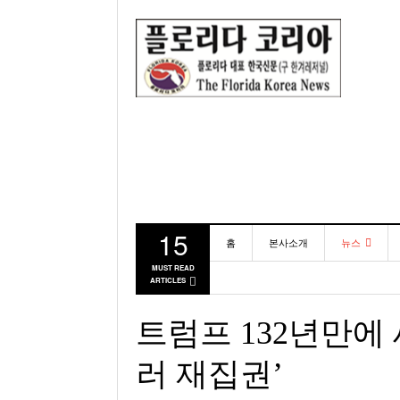
15
홈
본사소개
뉴스
MUST READ
ARTICLES
동포
미국
트럼프 132년만에 
러 재집권’