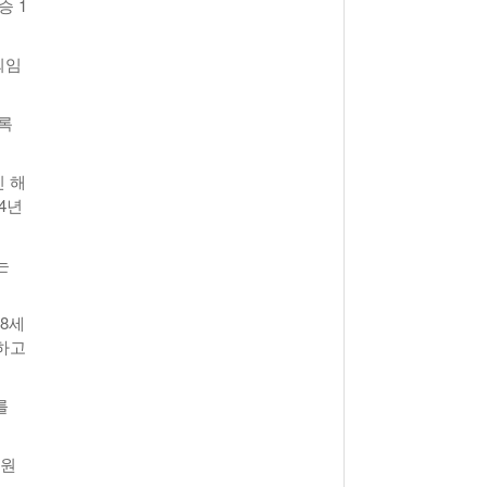
승 1
퇴임
기록
 해
4년
는
8세
하고
를
당원