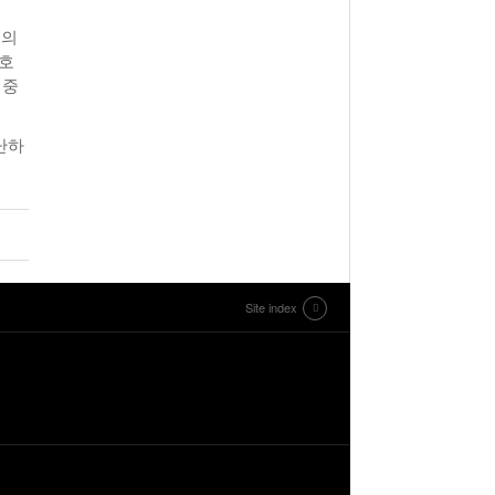
신의
보호
집중
난하
Site index