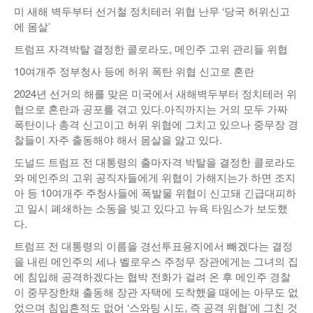
미 새해 벽두부터 선거철 정치테러 위협 난무 ‘당국 허위신고
낚시/비치
에 몸살’
골프
트럼프 자격박탈 결정한 콜로라도, 메인주 고위 관리들 위협
10여개주 정부청사 등에 허위 폭탄 위협 신고로 혼란
2024년 선거의 해를 맞은 미국에서 새해벽두부터 정치테러 위
협으로 혼란과 공포를 겪고 있다.아직까지는 거의 모두 가짜
폭탄이나 총격 신고이고 허위 위협에 그치고 있으나 중무장 경
찰들이 자주 출동해야 해서 몸살을 앓고 있다.
도널드 트럼프 전 대통령의 출마자격 박탈을 결정한 콜로라도
와 메인주의 고위 공직자들에게 위협이 가해지는가 하면 조지
아 등 10여개주 주청사들에 폭발물 위협이 신고돼 긴급대피하
고 일시 폐쇄하는 소동을 빚고 있다고 뉴욕 타임스가 보도했
다.
트럼프 전 대통령의 이름을 경선투표용지에서 빼겠다는 결정
을 내린 메인주의 세나 벨로우스 주정무 장관에게는 그녀의 집
에 침입해 공격하겠다는 협박 전화가 걸려 온 후 메인주 경찰
이 중무장한채 출동해 장관 자택에 도착했을 때에는 아무도 없
었으며 침입흔적도 없어 ‘스와팅 시도, 즉 공격 위협’에 그친 것