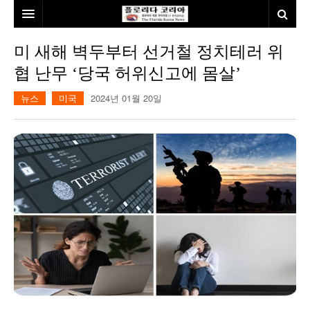
홈
미 새해 벽두부터 선거철 정치테러 위
협 난무 ‘당국 허위신고에 몸살’
본사소개
뉴스
미국
2024년 01월 20일
뉴스
칼럼
동포
건강
미국
발행인칼럼
본보특집
김명열칼럼
100인선/독자광장
이명덕칼럼
여행
김선옥칼럼
100인선
인터뷰/탐방
김원동칼럼
독자광장
인근여행지
놀이공원