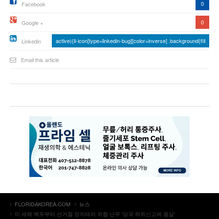
0
Facebook
0
Google +
active){li-icon[type=linkedin-bug][color=inverse] .background{fill
Linkedin
Email this article
FLORIDAKOREA.COM
뉴스
미 새해 벽두부터 선거철 정치테러 위협 난무 ‘당국 허위신고에 몸살’