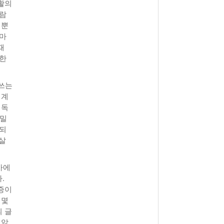
활의
보람
 뿐
 마
때
 한
 쓰는
 계
 독
친밀
 되
 살
아에
.
증이
 몇
 글
 앎