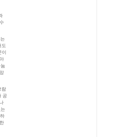
과
 수
삼는
서도
문이
삼아
나눔
물망
보람
 공
 나
없는
소하
 한