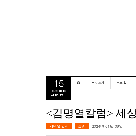
15
홈
본사소개
뉴스
MUST READ
ARTICLES
동포
미국
<김명열칼럼> 세상
김명열칼럼
칼럼
2024년 01월 09일