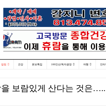
칼럼
건강
본보특집
100인선/독자광장
여행
인터
발행인칼럼
100인선
인근여행지
- 2026년 
재미한국학교협의회(NAKS) 제44회 학술대회 및
플로리다코리아 애독자 여러분께 드리는 말씀
<플로
월 27일
- 18 hours ago
정기총회
김명열칼럼
독자광장
놀이공원
을 보람있게 산다는 것은…..
미주 
이명덕칼럼
낚시/비치
- 18 hours ago
<발행인 편지>플로리다코리아 “연합회 모든 기사 취재
통합한국학교 개학식 및 학생모집
- 20
- 2023년 08월 30일
부”
김선옥칼럼
골프
<기고> 매년 8월 4일이 되면 잊을 수 없는 국내외
“플로
김원동칼럼
- 2021년 12월 
- 18 hours ago
복된 성탄절과 희망찬 새해 맞이하세요!
년 10
3사람!!