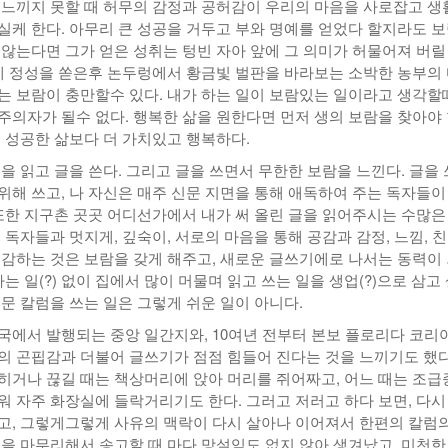
 느끼지 못할 때 허무의 감정과 공허감이 우리의 마음을 사로잡고 생
실케 한다. 아무리 큰 성공을 거두고 부와 명예를 얻었다 할지라도 
 않는다면 그가 얻은 성취는 텅빈 자아 앞에 그 의미가 허물어져 버릴
사에 정성을 쏟은후 논두렁에서 황금빛 벌판을 바라보는 소박한 농부의
는 보람이 충만할수 있다. 내가 하는 일이 보람있는 일이라고 생각할
주의자가 될수 없다. 행복한 삶을 원한다면 먼저 생의 보람을 찾아야
은 성공한 삶보다 더 가치있고 행복하다.
을 읽고 글을 쓴다. 그리고 글을 쓰면서 무한한 보람을 느낀다. 글을
위해 쓰고, 나 자신은 매주 신문 지면을 통해 애독하여 주는 독자들이
 또한 지구촌 곳곳 어디선가에서 내가 써 올린 글을 읽어주시는 수많은
 독자들과 멋지게, 깊숙이, 서로의 마음을 통해 공감과 감정, 느낌, 
교감하는 것은 보람을 갖게 해주고, 새로운 글쓰기에로 나서는 동력이
하는 일(?) 없이 집에서 많이 머물며 읽고 쓰는 일을 생업(?)으로 삼고
신문 칼럼을 쓰는 일은 그렇게 쉬운 일이 아니다.
국에서 발행되는 중앙 일간지와, 10여년 전부터 본보 플로리다 코리
의 곤핍감과 더불어 글쓰기가 점점 힘들어 진다는 것을 느끼기도 했다
히거나 끊길 때는 책상머리에 앉아 머리를 쥐어짜고, 어느 때는 조급
워 자주 화장실에 들락거리기도 한다. 그러고 저러고 하다 보면, 다시
고, 그렇게그렇게 사유의 맥락이 다시 살아나 이어져서 한편의 칼럼의
럼을 마무리해서 송고할 때 마다 망설임도 없지 않아 생겨났고, 미천한