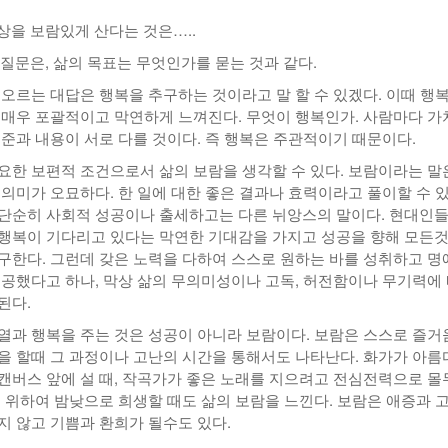
상을 보람있게 산다는 것은…..
-
<발행인칼럼> 본사 ‘문화사업’에 후원과 격려 이어져
한인들 다수인 오버스테이 불법체류자들 국내선
2015년 03월 11일
- 18 hours ago
공항에서 무더기 체포되고 있다
 질문은, 삶의 목표는 무엇인가를 묻는 것과 같다.
<발행인칼럼> 한인사회 화합 원한다면 ‘한인회관’ 포기
-
한인들 많은 오버스테이 불법체류 형사처벌한다
떠오르는 대답은 행복을 추구하는 것이라고 말 할 수 있겠다. 이때 행
- 2015년 02월 18일
2026년 07월 30일
야
 매우 포괄적이고 막연하게 느껴진다. 무엇이 행복인가. 사람마다 가
기준과 내용이 서로 다를 것이다. 즉 행복은 주관적이기 때문이다.
View All
View All
요한 보편적 조건으로서 삶의 보람을 생각할 수 있다. 보람이라는 말
 의미가 오묘하다. 한 일에 대한 좋은 결과나 효력이라고 풀이할 수 
단순히 사회적 성공이나 출세하고는 다른 뉘앙스의 말이다. 현대인
행복이 기다리고 있다는 막연한 기대감을 가지고 성공을 향해 모든
구한다. 그런데 갖은 노력을 다하여 스스로 원하는 바를 성취하고 명
성공했다고 하나, 막상 삶의 무의미성이나 고독, 허전함이나 무기력에
된다.
열과 행복을 주는 것은 성공이 아니라 보람이다. 보람은 스스로 즐거
을 할때 그 과정이나 고난의 시간을 통해서도 나타난다. 화가가 아름
캔버스 앞에 설 때, 작곡가가 좋은 노래를 지으려고 전심전력으로 몰
을 위하여 밤낮으로 희생할 때도 삶의 보람을 느낀다. 보람은 애증과 
지 않고 기쁨과 환희가 될수도 있다.