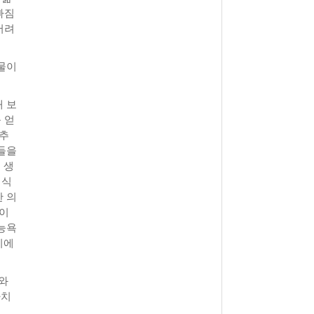
빠짐
어려
물이
 보
 얻
 추
들을
 생
 식
 의
들이
능욕
기에
나와
가치