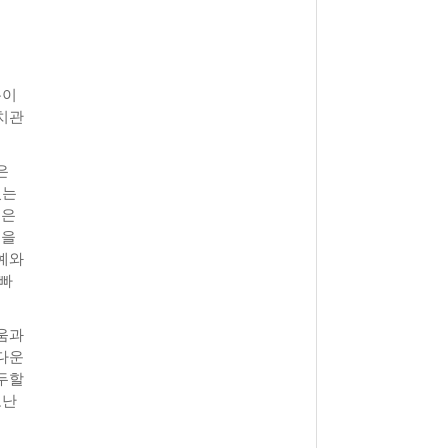
View All
- 2011년 05월 04일
주유 한 번으로 가 볼만한 여행지!<96회>
View All
해
복이
치관
은
있는
들은
것을
예와
 빠
움과
다운
두할
고난