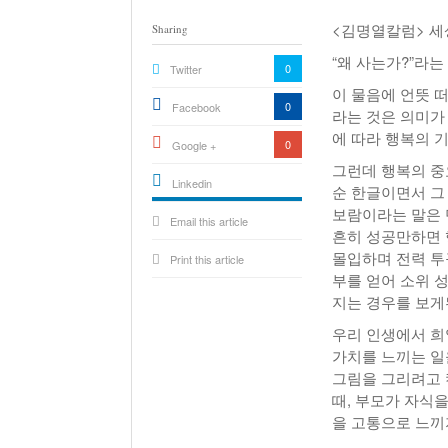
<김명열칼럼> 세
Sharing
“왜 사는가?”라는
0
Twitter
이 물음에 언뜻 
0
Facebook
라는 것은 의미가
에 따라 행복의 
0
Google +
그런데 행복의 중
Linkedin
순 한글이면서 그
active){li-
보람이라는 말은 
Email this article
icon[type=linkedin-bug]
[color=inverse]
흔히 성공만하면 
.background{fill
몰입하며 전력 투
Print this article
부를 얻어 소위 
지는 경우를 보게
우리 인생에서 희
가치를 느끼는 일
그림을 그리려고 
때, 부모가 자식
을 고통으로 느끼