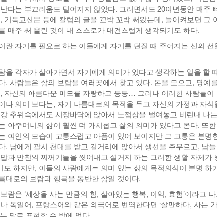
러난다는 부끄러움도 덜어지지 않았다. 그러면서도 20여년동안 매주 
지, 기독교신문 등에 칼럼의 글을 꼬박 꼬박 써왔는데, 돌이켜보면 그 
를 매주 써 올린 것이 내 스스로가 대견스럽게 생각되기도 하다.
이란 자기를 필요로 하는 이들에게 자기를 던질 때 주어지는 신의 선
람을 각자가 살아가면서 자기에게 의미가 있다고 생각하는 일을 할 때
다. 사람들은 삶의 보람을 여러곳에서 찾고 있다. 돈을 모으고, 명예를
고, 자신의 아름다운 미모를 자랑하고 등등… 그러나 이러한 사람들이
이나 의미 보다는, 자기 나름대로의 목적을 두고 자신의 가정과 자식
 강 추위속에서도 시장바닥에 앉아서 노점상을 벌여놓고 비린내 나는
는 아주머니의 삶이 훨씬 더 가치롭고 삶의 의미가 있다고 본다. 또한
는 여인의 모습이 고통스럽고 아픔이 있어 보이지만 그 고통은 분명한
다. 남에게 괄시 천대를 받고 길거리에 앉아서 생선을 주무르고, 남
 밥과 반찬의 찌꺼기들을 씻어내고 설거지 하는 그러한 생활 자체가 
도 하지만, 이들의 사람에게는 의미 있는 삶의 목적의식이 분명 하
름대로의 보람과 행복을 동반한 삶일 것이다.
보람은 ‘세상을 사는 만큼의 힘, 살아있는 행복, 이익, 효험’이라고 
어나 독일어, 프랑스어와 같은 외국어로 번역한다면 ‘살만하다, 사는 
는 말로 표현할 수 밖에 없다.