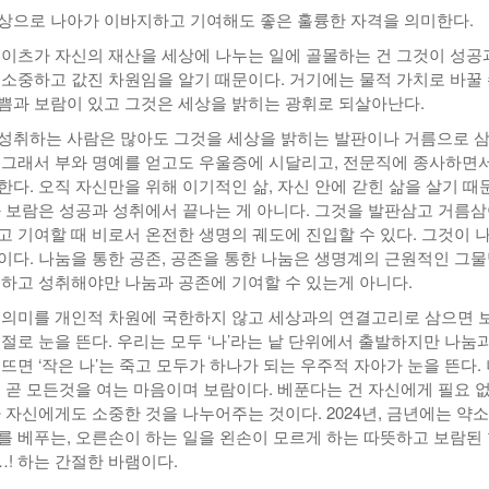
상으로 나아가 이바지하고 기여해도 좋은 훌륭한 자격을 의미한다.
게이츠가 자신의 재산을 세상에 나누는 일에 골몰하는 건 그것이 성공
 소중하고 값진 차원임을 알기 때문이다. 거기에는 물적 가치로 바꿀
쁨과 보람이 있고 그것은 세상을 밝히는 광휘로 되살아난다.
성취하는 사람은 많아도 그것을 세상을 밝히는 발판이나 거름으로 
 그래서 부와 명예를 얻고도 우울증에 시달리고, 전문직에 종사하면
한다. 오직 자신만을 위해 이기적인 삶, 자신 안에 갇힌 삶을 살기 때
과 보람은 성공과 성취에서 끝나는 게 아니다. 그것을 발판삼고 거름
고 기여할 때 비로서 온전한 생명의 궤도에 진입할 수 있다. 그것이 
이다. 나눔을 통한 공존, 공존을 통한 나눔은 생명계의 근원적인 그
공하고 성취해야만 나눔과 공존에 기여할 수 있는게 아니다.
 의미를 개인적 차원에 국한하지 않고 세상과의 연결고리로 삼으면 
절로 눈을 뜬다. 우리는 모두 ‘나’라는 낱 단위에서 출발하지만 나눔과
뜨면 ‘작은 나’는 죽고 모두가 하나가 되는 우주적 자아가 눈을 뜬다.
이 곧 모든것을 여는 마음이며 보람이다. 베푼다는 건 자신에게 필요 
 자신에게도 소중한 것을 나누어주는 것이다. 2024년, 금년에는 약
를 베푸는, 오른손이 하는 일을 왼손이 모르게 하는 따뜻하고 보람된
! 하는 간절한 바램이다.