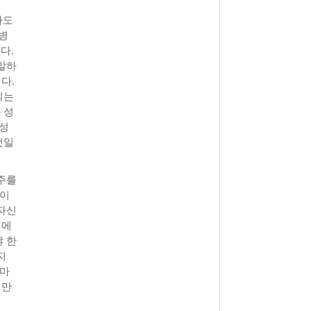
아도
병
다.
말하
다.
회는
 성
 성
엇일
주를
일이
자신
회에
 한
지
 마
 만