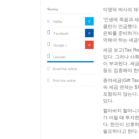
이명덕 박사의 재정
Sharing
‘인생에 죽음과 세금
0
Twitter
클린이 언급했다.
은퇴를 준비하거나
0
Facebook
억해야 하는 세금
0
Google +
세금 보고(Tax R
있다. 그러나 사회보장 
Linkedin
이 부과된다. 세금 형식(
active){li-
Email this article
icon[type=linkedin-bug]
등도 집중해야 한
[color=inverse]
.background{fill
증여세금(Gift T
Print this article
속 세금 면제는 $1
포함되지 않는다. 
있다.
할아버지 할머니가 
가 어릴 때 투자
다. 한인이 선호하
필요하다고 한다.