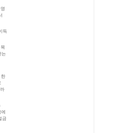
운영
서
본이득
 목
받는
 한
로
0까
m
금에
벌금