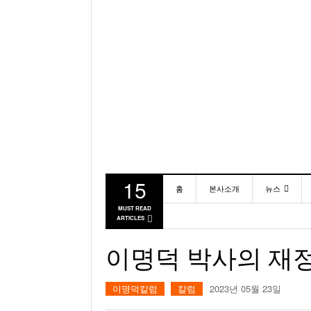
15
홈
본사소개
뉴스
MUST READ
ARTICLES
동포
미국
이명덕 박사의 재정
이명덕칼럼
칼럼
2023년 05월 23일