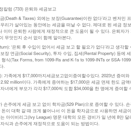
칼럼 (733) 은퇴와 세금보고
-
<발행인칼럼> 본사 ‘문화사업’에 후원과 격려 이어져
한인들 다수인 오버스테이 불법체류자들 국내선
2015년 03월 11일
- 9 hours ago
공항에서 무더기 체포되고 있다
(Death & Taxes) 외에는 보장(Guarantee)이란 없다’라고 벤저민 
 우리가 살아있는 동안에는 세금을 떠날 수 없다. 제대로 된 세금 정
<발행인칼럼> 한인사회 화합 원한다면 ‘한인회관’ 포기
-
한인들 많은 오버스테이 불법체류 형사처벌한다
 이미 은퇴한 사람에게 재정적으로 큰 도움이 될 수 있다. 은퇴자가
- 2015년 02월 18일
2026년 07월 30일
야
이 무엇인지 순서 없이 함께 알아본다.
View All
View All
eturn): ‘은퇴 후 수입이 없어서 세금 보고 할 필요가 없다’라고 생각할
연금(Social Security), 투자 수입, 집세(Rental Property) 등에 
Tax Forms, from 1099-Rs and K-1s to 1099-INTs or SSA-1099
다.
ax): 가족에게 $17,000까지세금보고없이증여할수있다. 2023년 증여와
2.92 million이다. 가족에게 증여하는 $17,000은 세금 면제 한도 금
자녀에게 부모가 각각 $17,000씩 도합 $34,000을 한 명에게 증여할 
손주에게 세금 보고 없이 학자금(529 Plan)으로 증여할 수 있다. 
한 돈이 대학 갈 때 크게 불어나서 이 돈을 학자금으로 사용하면 세금이
는 아이비리그(Ivy League) 명문 대학의 모든 경비가 일 년에 8만 
 자식과 손주에게 재정적으로 도움이 되는 방법이다.