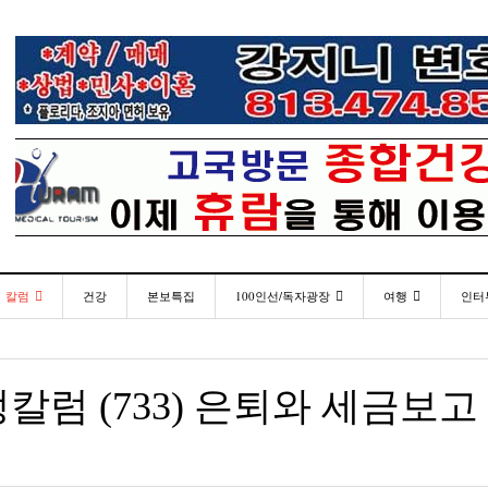
칼럼
건강
본보특집
100인선/독자광장
여행
인터
발행인칼럼
100인선
인근여행지
- 2026년 
재미한국학교협의회(NAKS) 제44회 학술대회 및
플로리다코리아 애독자 여러분께 드리는 말씀
<플로
월 27일
- 8 hours ago
정기총회
김명열칼럼
독자광장
놀이공원
칼럼 (733) 은퇴와 세금보고
미주 
이명덕칼럼
낚시/비치
- 9 hours ago
<발행인 편지>플로리다코리아 “연합회 모든 기사 취재
통합한국학교 개학식 및 학생모집
- 20
- 2023년 08월 30일
부”
김선옥칼럼
골프
<기고> 매년 8월 4일이 되면 잊을 수 없는 국내외
“플로
김원동칼럼
- 2021년 12월 
- 9 hours ago
복된 성탄절과 희망찬 새해 맞이하세요!
년 10
3사람!!