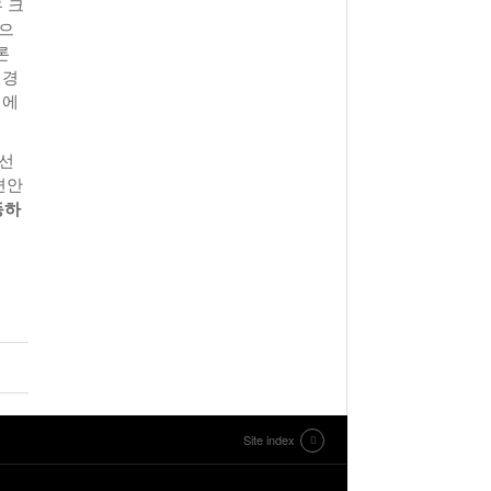
우 크
있으
론
신경
기에
우선
편안
동하
Site index