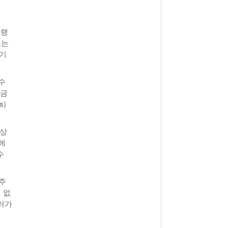
View All
- 2011년 05월 04일
주유 한 번으로 가 볼만한 여행지!<96회>
View All
프랭
보는
해
 기
 수
세금
s)
 상
액에
수
손주
 없
달러가