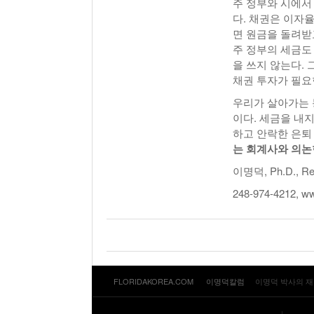
주 정부와 시에서 발
다. 채권은 이자
면 원금을 돌려받
주 정부의 세금도
을 쓰지 않는다.
채권 투자가 필요
우리가 살아가는 
이다. 세금을 내
하고 안락한 은퇴
는 회계사와 의논
이명덕, Ph.D., Reg
248-974-4212, w
FLORIDAKOREA.COM
이명덕칼럼
이명덕 박사의 재