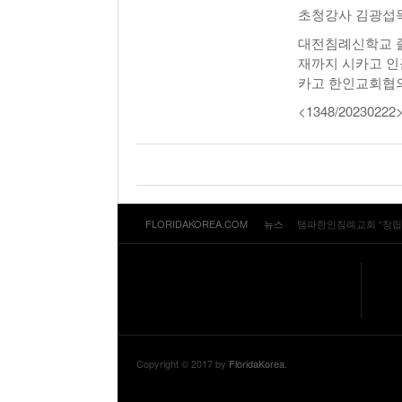
초청강사 김광섭목
대전침례신학교 졸업
재까지 시카고 인
카고 한인교회협의회 
<1348/20230222
FLORIDAKOREA.COM
뉴스
탬파한인침례교회 “창립 
Copyright © 2017 by
FloridaKorea
.