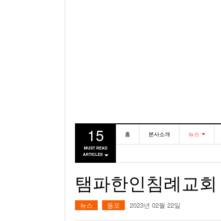
15
홈
본사소개
뉴스
MUST READ
ARTICLES
동포
미국
탬파한인침례교회 “
뉴스
동포
2023년 02월 22일