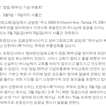
년 10
“창립 50주년 기념 부흥회”
-
<발행인칼럼> 본사 ‘문화사업’에 후원과 격려 이어져
한인들 다수인 오버스테이 불법체류자들 국내선
2015년 03월 11일
- 19 hours ago
공항에서 무더기 체포되고 있다
 3월3일 ~ 5일까지 사흘간
<발행인칼럼> 한인사회 화합 원한다면 ‘한인회관’ 포기
-
한인들 많은 오버스테이 불법체류 형사처벌한다
회(담임목사 강병준/ 주소 6020 N Church Ave, Tampa, FL 3361
- 2015년 02월 18일
2026년 07월 30일
야
50주년을 맞이하면서 지역사회 복음전도와 하나님께 영광을 드리는
는 3월 3일(금)부터 5일(일)까지 사흘간 개최한다.
View All
View All
초청강사는 김광섭목사(시카고 샴버그침례교회 담임)로 “예수님의 
난 요한계시록”이라는 주제로 부흥성회를 갖는다.
 초청인사에서 ‘탬파한인침례교회가 창립 50주년을 맞이하게 되었다
교회에 많은 희노애락이 있었다. 그러나 교회가 잘되고 좋을 때뿐만 
도 신실하신 하나님께서 교회를 버리지 않으시고 붙드시고 인도하여
올 수 있었다. 이번 창립 50주년 기념부흥회에 우리교회와 인연이 
한다. 기쁘고 복된 이 자리에 많은 성도들이 참석해 말씀에 은혜도 
광 돌리는 귀한 시간을 갖기 소망한다’며 모든 동포들을 초청하고 있다
음이 선명하게 드러난 요한계시록”이라는 주제의 집회는 3월 3일 (금
광의 왕이신 예수님’, 3월 4일(토) 오후 7시 30분 ‘영광스러운 패배자이
주일) 오전 11시 ‘광야에 피신한 예수님’. 오후 2시 ‘하늘 보좌에 앉으신
 제목으로 초청강사인 김광섭 목사가 말씀을 전한다.