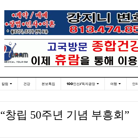
칼럼
건강
본보특집
100인선/독자광장
여행
인
발행인칼럼
100인선
인근여행지
- 2026년 
재미한국학교협의회(NAKS) 제44회 학술대회 및
플로리다코리아 애독자 여러분께 드리는 말씀
<플로
월 27일
- 19 hours ago
정기총회
김명열칼럼
독자광장
놀이공원
창립 50주년 기념 부흥회”
이명덕칼럼
낚시/비치
- 19 hours ago
<발행인 편지>플로리다코리아 “연합회 모든 기사 취재
통합한국학교 개학식 및 학생모집
미주 
- 2023년 08월 30일
- 20
부”
김선옥칼럼
골프
<기고> 매년 8월 4일이 되면 잊을 수 없는 국내외
- 2021년 12월 
김원동칼럼
- 19 hours ago
복된 성탄절과 희망찬 새해 맞이하세요!
3사람!!
“플로