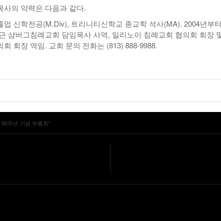
사의 약력은 다음과 같다.
 신학전공(M.Div), 트리니티신학교 종교학 석사(MA). 2004년부터
근 샴버그침례교회 담임목사 사역, 일리노이 침례교회 협의회 회장 및
회장 역임. 교회 문의 전화는 (813) 888-9988.
>
50주년 기념 부흥회”