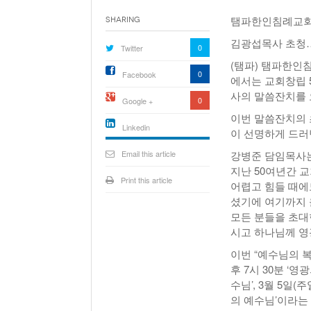
탬파한인침례교회 
Sharing
김광섭목사 초청…
0
Twitter
(탬파) 탬파한인침례교
0
Facebook
에서는 교회창립 
사의 말씀잔치를 오
0
Google +
이번 말씀잔치의 
Linkedin
이 선명하게 드러
active){li-
icon[type=linkedin-bug]
Email this article
강병준 담임목사는
[color=inverse]
.background{fill
지난 50여년간 
Print this article
어렵고 힘들 때에
셨기에 여기까지 
모든 분들을 초대
시고 하나님께 영
이번 “예수님의 복
후 7시 30분 ‘영
수님’, 3월 5일(
의 예수님’이라는