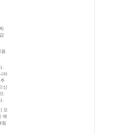
월 26일
- 2011년 05월 04일
주유 한 번으로 가 볼만한 여행지!<96회>
View All
View All
해
4)
 감
복음
.
아니라
 주
있으신
받으
.
) 오
신 예
 재림