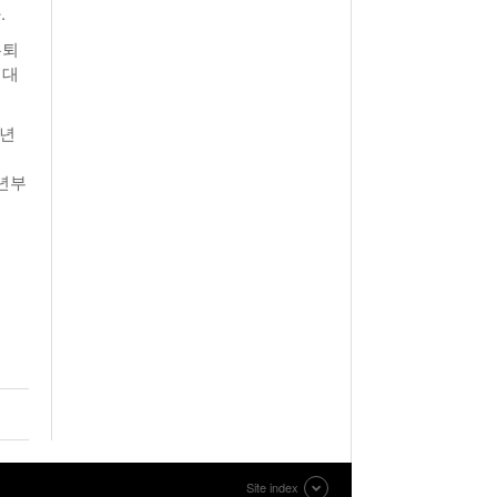
.
은퇴
 대
0년
6년부
Site index