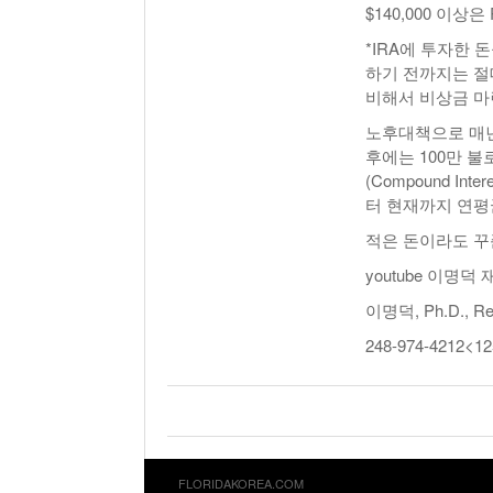
$140,000 이상은
*IRA에 투자한 
하기 전까지는 절
비해서 비상금 마
노후대책으로 매년 
후에는 100만 불
(Compound In
터 현재까지 연평균
적은 돈이라도 꾸
youtube 이명덕
이명덕, Ph.D., Regi
248-974-4212<1
FLORIDAKOREA.COM