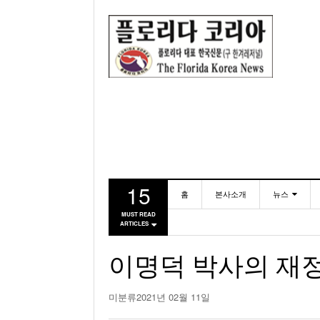
15
홈
본사소개
뉴스
MUST READ
ARTICLES
동포
미국
이명덕 박사의 재정칼
미분류
2021년 02월 11일