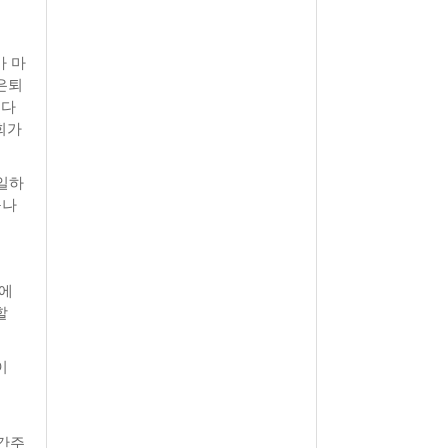
View All
- 2011년 05월 04일
주유 한 번으로 가 볼만한 여행지!<96회>
View All
가 마
 은퇴
해
든다
회가
일하
구나
A에
할
이
 간주