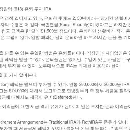
럼 (618) 은퇴 투자 IRA
-
<발행인칼럼> 본사 ‘문화사업’에 후원과 격려 이어져
한인들 다수인 오버스테이 불법체류자들 국내선
2015년 03월 11일
- 2일 ago
공항에서 무더기 체포되고 있다
 점점 길어지고 있다. 은퇴한 후에도 2, 30년이라는 장기간 생활비
의 수명은 더 길다. 국민연금(Social Security)이 있다고는 하지만
<발행인칼럼> 한인사회 화합 원한다면 ‘한인회관’ 포기
-
한인들 많은 오버스테이 불법체류 형사처벌한다
 평균 금액은 한 달에 $1,500불 정도이다. 은퇴하면 생활비가 적게 
- 2015년 02월 18일
2026년 07월 30일
야
은 그렇지 않다. 일할 때와는 달리 은퇴하면 하루 24시간 돈을 쓸 기
View All
View All
을 만들 수 있는 유일한 방법은 은퇴플랜이다. 직장인과 자영업인은 
랜 혜택을 받을 수 있다. 은퇴플랜은 없지만, 수입이 있는 사람은 누
해서 투자할 수 있다. 노후대책으로 IRA는 최대한 이용해야 한다.
 몇 가지 알아본다.
tion) 혜택을 받으며 투자할 수 있다. 연봉 $80,000에서 $6,000을 IR
고는 $74,000에 대해서 보고하므로 연방정부와 주 정부 세금을 절약
금에 대해서도 세금이 유예(Deferred)된다.
한 이익금에 대한 세금 역시 유예가 된다. 이 말은 투자한 돈과 이익금
 Retirement Arrangement)는 Traditional IRA와 RothIRA두 종류가 있다.
 IRA는 투자할 때 세금공제 혜택이 있지만 불어난 돈을 찾을 때는 수입으로