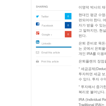
이명덕 박사의 재정칼
Sharing
현대인 평균 수명은
0
Twitter
련되어야 한다. 여자
자가 받을 수 있는
0
Facebook
고 말하지만, 현실
0
Google +
된다.
은퇴 준비로 목돈
Linkedin
는 곳에서 은퇴플
active){li-
icon[type=linkedin-bug]
Email this article
개인 IRA를 이용
[color=inverse]
.background{fill
은퇴플랜의 장점을
Print this article
* 세금공제(Deduc
투자하면 세금 보
수 있다. 투자 수익
* 투자해서 증가
복리로 불어난다.
IRA (Individual
Traditional