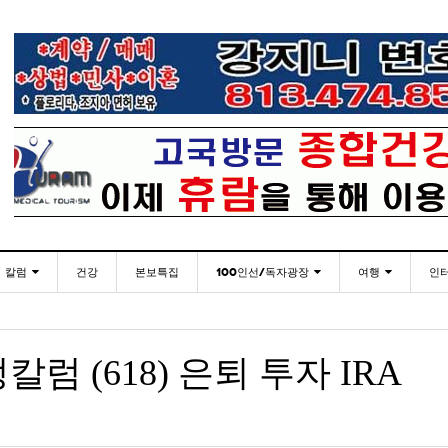
칼럼
건강
본보특집
100인선/독자광장
여행
인
발행인칼럼
100인선
인근여행지
- 2026년 
재미한국학교협의회(NAKS) 제44회 학술대회 및
플로리다코리아 애독자 여러분께 드리는 말씀
<플로
월 27일
- 2일 ago
정기총회
김명열칼럼
독자광장
놀이공원
럼 (618) 은퇴 투자 IRA
미주 
이명덕칼럼
낚시/비치
- 2일 ago
<발행인 편지>플로리다코리아 “연합회 모든 기사 취재
통합한국학교 개학식 및 학생모집
- 20
- 2023년 08월 30일
부”
김선옥칼럼
골프
<기고> 매년 8월 4일이 되면 잊을 수 없는 국내외
“플로
- 2021년 12월 
김원동칼럼
- 2일 ago
복된 성탄절과 희망찬 새해 맞이하세요!
년 10
3사람!!