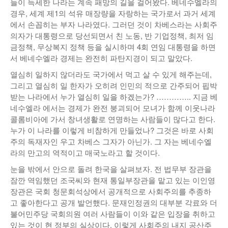
들이 득세한 나라는 계속 패망의 길을 걸어왔다. 베네수엘라의
경우, 세계 제1의 석유 매장량을 자랑하는 국가로서 과거 세계
에서 손꼽히는 부자 나라였다. 그러던 것이 차베스라는 사회주
의자가 대통령으로 당선되면서 친 노동, 반 기업정책, 최저 임
금정책, 무상복지 정책 등을 실시하며 4회 연임 대통령을 하면
서 베네수엘라 경제는 완전히 파탄지경이 되고 말았다.
열심히 일하지 않더라도 국가에서 먹고 살 수 있게 해주는데,
그리고 열심히 일 한자가 오히려 인민의 적으로 간주되어 핍박
받는 나라에서 누가 열심히 일을 하겠는가? ………….. 지금 베
네수엘라 에서는 경제가 완전 붕괴되어 모녀가 함께 이웃나라
콜롬비아에 가서 창녀생활로 연명하는 사람들이 많다고 한다.
누가 이 나라를 이렇게 비참하게 만들었나? 그것은 바로 사회
주의 독재자인 우고 차베스 그자가 아닌가. 그 자는 베네수엘
라의 만고의 역적이고 매국노라고 할 것이다.
눈을 밖에서 안으로 돌려 한국을 살펴보자. 전 법무부 장관을
잠깐 역임했던 조국씨와 현재 통일부장관을 맡고 있는 이인영
장관은 국회 청문회석상에서 공개적으로 사회주의를 추종하
고 좋아한다고 공개 발언했다. 문재인정권의 대부분 각료와 더
불어민주당 국회의원 여러 사람들이 이와 같은 입장을 취하고
있는 것이 현 정부의 실상이다. 이렇게 사회주의 내지 공산주