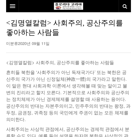
홈
<김명열칼럼> 사회주의, 공산주의를
좋아하는 사람들
본사소개
미분류
2020년 09월 11일
뉴스
칼럼
동포
<김명열칼럼> 사회주의, 공산주의를 좋아하는 사람들
건강
미국
발행인칼럼
흔히들 북한을 ‘사회주의가 아닌 독재국가다’ 또는 북한은 공
산주의 국가가 아닌 신정일체(神政一體)의 국가라고 말한다.
본보특집
김명열칼럼
이 말은 현대 사회과학 이론에서 생각해볼 때 맞는 말이고 불
변의 진리라고 할지 모른다. 기본적으로 사회주의와 공산주의
100인선/독자광장
이명덕칼럼
는 정치체제가 아닌 경제체제를 설명할 때 사용하는 용어다.
공산주의의 반대는 자본주의이고, 민주주의의 반대는 왕정, 과
여행
김선옥칼럼
100인선
두정, 금권정, 귀족정 등의 국민에게 주권이 없는 모든 체제를
의미한다.
인터뷰/탐방
김원동칼럼
독자광장
인근여행지
사회주의는 사상적 관점에서, 공산주의는 경제적 관점에서 분
놀이공원
류할 수도 있다. 예를 들어 설명을 하자면 북한은 사상적인 관