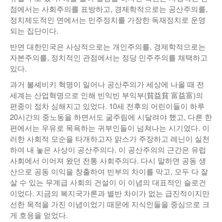
점에서는 사회주의를 표방하고, 경제학적으로는 공산주의를,
낚시/비치
정치제도적인 면에서는 민주정치를 가장한 독재정치로 운영
되는 집단이다.
골프
반면 대한민국은 사상적으로는 개인주의를, 경제학적으로는
자본주의를, 정치적인 관점에서는 정당 민주주의를 채택하고
있다.
과거 볼셰비키 혁명이 일어나 공산주의가 세상에 나올 때 전
세계는 산업혁명으로 인해 빈익빈 부익부(貧益貧 富益富)의
편중이 점차 심해지고 있었다. 10세 전후의 어린이들이 하루
20시간의 중노동을 하면서도 굶주림에 시달려야 했고, 다른 한
편에서는 우유로 목욕하는 귀부인들이 넘쳐나는 시기였다. 이
러한 사회적 모순을 타개하고자 맑스가 주장하고 레닌이 실천
하여 내 놓은 사상이 공산주의다. 이 공산주의의 근간은 유럽
사회에서 이어져 왔던 전통 사회주의다. 다시 말하면 공동 생
산으로 공동 이익을 창출하여 빈부의 차이를 막고, 모두 다 잘
살 수 있는 무계급 사회의 건설이 이 이념의 대표적인 슬로건
이었다. 지금의 복지국가론과 별반 차이가 없는 급진적이지만
선한 목적을 가진 이념이었기 때문에 지식인들을 중심으로 크
게 호응을 얻었다.