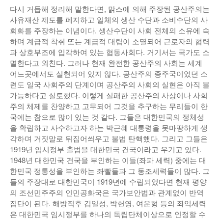
다시 거듭해 정리해 말한다면, 맑스에 의해 주장된 공산주의는
사유재산 제도를 폐지하고 일체의 생산 수단과 소비수단의 사
회화를 주장하는 이념이다. 생산수단이 사회 전체의 소유에 속
하며 계급적 착취 또는 계급적 대립이 소멸되어 근로자의 협력
과 상호부조에 입각하여 있는 협동사회다. 거기서는 국가도 소
멸한다고 외친다. 그러나 현재 완전한 공산주의 사회는 세계
어느곳에서도 실현되어 있지 않다. 공산주의 종주국이었던 소
련도 일국 사회주의 단계이며 공산주의 사회의 실현은 아직 불
가능하다고 실토했다. 이렇게 실패한 공산주의 사상이나 사회
주의 체제를 찬양하고 고무되어 그것을 추구하는 무리들이 한
국에는 참으로 많이 있는 것 같다. 그들은 대한민국의 정체성
을 확립하고 사수하고자 하는 박근혜 대통령을 못마땅하게 생
각하며 거짓말로 뒤집어씌우고 불법 탄핵했다. 그리고 그들은
1919년 임시정부 출범을 대한민국 건국이라고 우기고 있다.
1948년 대한민국 건국을 부인하는 이들(좌파 세력) 중에는 대
한민국 정통성을 부인하는 좌빨들과 그 동조세력들이 많다. 그
들의 주장대로 대한민국이 1919년에 수립되었다면 현재 평양
의 조선민주주의 인민공화국은 국가보안법과 관계없이 반역
집단이 된다. 해방직후 김일성, 박헌영, 여운형 등의 좌익세력
은 대한민국 임시정부를 하나의 독립단체이상으로 인정할 수