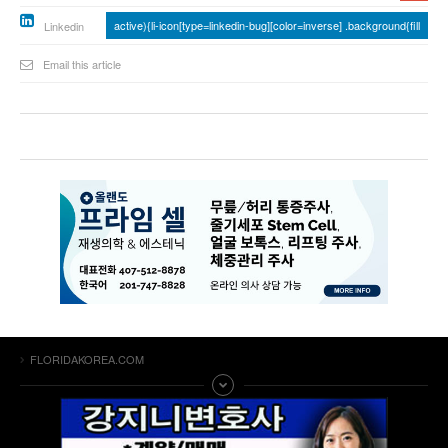
active){li-icon[type=linkedin-bug][color=inverse] .background{fill
Linkedin
Email this article
FLORIDAKOREA.COM