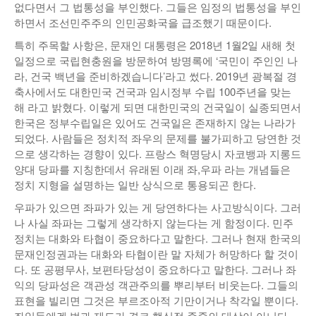
없다면서 그 법통성을 부인했다. 그들은 임정의 법통성을 부인
하면서 조선민주주의 인민공화국을 급조했기 때문이다.
특히 주목할 사항은, 문재인 대통령은 2018년 1월2일 새해 첫
일정으로 국립현충원을 방문하여 방명록에 ‘국민이 주인인 나
라, 건국 백년을 준비하겠습니다’라고 썼다. 2019년 광복절 경
축사에서도 대한민국 건국과 임시정부 수립 100주년을 맞는
해 라고 밝혔다. 이렇게 되면 대한민국의 건국일이 실종되면서
한국은 정부수립일은 있어도 건국일은 존재하지 않는 나라가
되었다. 사람들은 정치적 좌우의 문제를 불가피하고 당연한 것
으로 생각하는 경향이 있다. 프랑스 혁명당시 자코뱅과 지롱드
양대 당파를 지칭한데서 유래된 이래 좌,우파 라는 개념들은
정치 지형을 설명하는 일반 상식으로 통용되곤 한다.
우파가 있으면 좌파가 있는 게 당연하다는 사고방식이다. 그러
나 사실 좌파는 그렇게 생각하지 않는다는 게 함정이다. 민주
정치는 대화와 타협이 중요하다고 말한다. 그러나 현재 한국의
문재인정권과는 대화와 타협이란 말 자체가 허망하다 할 것이
다. 또 공평무사, 보편타당성이 중요하다고 말한다. 그러나 좌
익의 당파성은 객관성 객관주의를 뿌리부터 비웃는다. 그들의
표현을 빌리면 그것은 부르조아적 기만이거나 착각일 뿐이다.
좌익들에겐 법과 제도가 결코 핵심적 존중의 대상이 아니다.