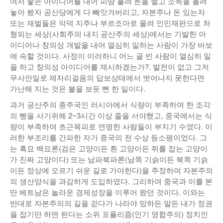
여서 좋은 아이디어를 내어 피땀 흘려 돈을 벌고 소득을 올려
놓아 봤자 공산당에게 다 빼앗겨버리고, 자본주나 돈 있는자
또는 재벌들은 악덕 지주나 부르조아로 몰려 인민재판으로 처
형되는 세상(사회주의 내지 공산주의 세상)에서는 기발한 아
이디어나 창의성 개발을 내어 열심히 일하는 사람이 가장 바보
에 속할 것이다. 사정이 이러하니 어느 골 빈 사람이 열심히 일
을 하고 창의성 아이디어를 제시하겠는가?. 발전이 없고 그저
무사안일로 제자리걸음의 답보상태에서 벗어나지 못한다면
가난해 지는 것은 불을 보듯 뻔 한 일이다.
과거 공산주의 종주국인 러시아에서 식량이 부족하여 한 조각
의 빵을 사기위해 2~3시간 이상 줄을 서야했고, 중국에서는 식
량이 부족하여 초근목피로 연명한 사람들이 부지기 수였다. 이
러한 부조리를 간파한 자가 중국의 전 수상 등소평이었다. 그
는 흑묘 백묘론(검은 고양이든 흰 고양이든 쥐를 잡는 고양이
가 진짜 고양이다) 또는 남파북파론(남쪽 기슭이든 북쪽 기슭
이든 정상에 오르기 쉬운 길로 가야한다)을 주장하여 자본주의
의 생산양식을 과감하게 도입하였다. 그리하여 중국과 이를 본
딴 베트남은 놀라운 경제성장을 이루어 왔던 것이다. 이와는
반대로 자본주의의 길을 걷다가 나라야 망하든 말든 내가 정권
을 잡기만 하면 된다는 소위 포퓰리즘(인기 영합주의) 정치인