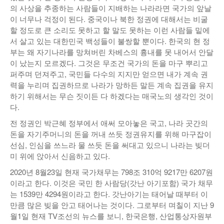
의 사상을 추종하는 사람들이 지배하는 나라라면 국가의 앞날
이 너무나 걱정이 된다. 중국이나 북한 정권에 대해서는 비굴
할 정도로 큰 소리도 못하고 할 말도 못하는 이런 사람들 밑에
서 살고 있는 대한민국 백성들이 불쌍할 뿐이다. 한국의 현 정
부는 왜 자기나라를 망쳐버린 차베스의 흉내를 못 내어서 안달
이 났는지 모르겠다. 그것은 무조건 국가의 돈을 마구 뿌리고
퍼주며 던져주고, 국민들 다수의 지지만 얻으면 내가 계속 권
력을 누리며 집권하므로 나라가 망하든 말든 계속 집권을 유지
하기 위해서는 무슨 짓이든 다 하겠다는 매국노의 생각인 것이
다.
전 정권인 박근혜 정부에서 애써 모아놓은 국고, 나라 곳간의
돈을 자기주머니의 돈을 꺼내 쓰듯 정권유지를 위해 마구잡이
선심, 인심을 쓰느라 물 쓰듯 돈을 써대고 있으니 나라는 빚더
미 위에 앉아서 신음하고 있다.
2020년 8월23일 현재 국가채무는 798조 310억 9217만 6207원
이라고 한다. 이것은 국민 한 사람당(갓난 아기포함) 국가 채무
는 1539만 4294원이라고 한다. 갓난아기는 태어날 때부터 이
만큼 많은 빚을 안고 태어나는 것이다. 그로부터 며칠이 지난 9
월1일 현재 TV조선의 뉴스를 보니, 한국은행, 산업통상자원부