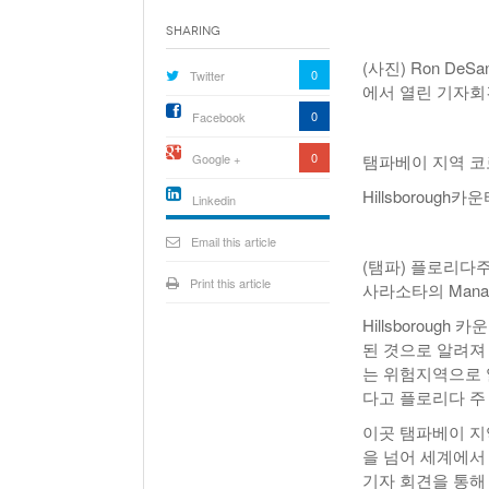
Sharing
(사진) Ron D
0
Twitter
에서 열린 기자회
0
Facebook
0
Google +
탬파베이 지역 코
Hillsborough
Linkedin
active){li-
icon[type=linkedin-bug]
Email this article
[color=inverse]
(탬파) 플로리다주
.background{fill
Print this article
사라소타의 Mana
Hillsborou
된 겻으로 알려져
는 위험지역으로 
다고 플로리다 주 정
이곳 탬파베이 지
을 넘어 세계에서
기자 회견을 통해