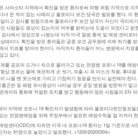
은 사라소타 지역에서 확진을 받은 환자로써 여행 위험 지역으로 지
다녀 온 적이 없는 사례라고 플로리다 보건 당국은 발표를 했다. 이 
 알리고 검사를 받음으로써 플로리다주 보건 당국이 자신이 격리되기
했던 사람들도 증상이 있는지의 여부를 밝히는데 도움이 되었다고 밝혔
첫 검사에서 양성으로 나왔는데 아직 미국 질병 통제 및 예방 센터로
 상태이다. 확진을 받은 환자들은 공중 보건 공무원에 의해 허가를 
에서 치료를 받아야 한이다. 아직까지 환자들이 어느 병원에서 치료를
않고 있다.
세계를 공포의 도가니 속으로 몰아가고 있는 전염병 코로나 19를 예
항상 흐르는 물에 깨끗하게 손 씻기, 외출 시 꼭 마스크 착용, 휴대용
침이 나올 땐 옷소매로 가리고 기침하기 등등을 반드시 실천해야 한다.
 호흡곤란 등 폐렴 유사증상이 나타날 경우 곧장 병원을 방문하기 말고
관계자와 통화해 적절한 조치를 받고 행동해야 많은 사람들의 2차 
이 지역에 코로나 19 확진자가 발생함에 따라 플로리다한인동포들
있는 전염병예방을 위해 주정부에서 발표한 예방수칙을 잘 지켜야 한
예방센터(CDC)에 따르면 미국 내 코로나19 환자는 1일 기준으로 사
자는 91명으로 늘었다고 발표했다. <1205/20200304>