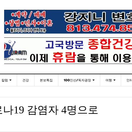
칼럼
건강
본보특집
100인선/독자광장
여행
인
발행인칼럼
100인선
인근여행지
- 2026년 
재미한국학교협의회(NAKS) 제44회 학술대회 및
플로리다코리아 애독자 여러분께 드리는 말씀
<플로
월 27일
- 1일 ago
정기총회
김명열칼럼
독자광장
놀이공원
나19 감염자 4명으로
이명덕칼럼
낚시/비치
- 1일 ago
<발행인 편지>플로리다코리아 “연합회 모든 기사 취재
통합한국학교 개학식 및 학생모집
미주 
- 2023년 08월 30일
- 20
부”
김선옥칼럼
골프
<기고> 매년 8월 4일이 되면 잊을 수 없는 국내외
- 2021년 12월 
김원동칼럼
- 1일 ago
복된 성탄절과 희망찬 새해 맞이하세요!
3사람!!
“플로