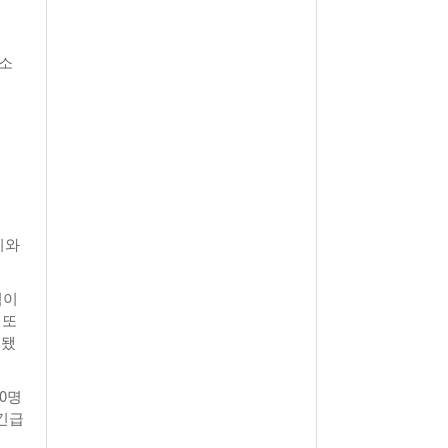
월 26일
- 2011년 05월 04일
주유 한 번으로 가 볼만한 여행지!<96회>
View All
View All
구소
해
티와
염이
 또
인됐
0명
긴급