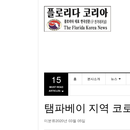
15
홈
본사소개
뉴스
MUST READ
ARTICLES
동포
미국
탬파베이 지역 코로
미분류
2020년 03월 05일