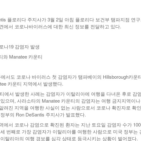
년 10
-
<발행인칼럼> 본사 ‘문화사업’에 후원과 격려 이어져
한인들 다수인 오버스테이 불법체류자들 국내선
2015년 03월 11일
- 1일 ago
공항에서 무더기 체포되고 있다
eSantis 플로리다 주지사가 3월 2일 아침 플로리다 보건부 탬파지점 연
견에서 코로나바이러스에 대한 최신 정보를 전달하고 있다.
<발행인칼럼> 한인사회 화합 원한다면 ‘한인회관’ 포기
-
한인들 많은 오버스테이 불법체류 형사처벌한다
- 2015년 02월 18일
2026년 07월 30일
야
View All
View All
로나19 감염자 발생
카운티와 Manatee 카운티
에서도 코로나 바이러스 첫 감염자가 탬파베이의 Hillsborough카운
tee 카운티 지역에서 발생했다.
gh 카운티에서 발생한 사례는 감염자가 이탈리아에 여행을 다녀온 후로 감
 있으며, 사라소타의 Manatee 카운티의 감염자는 여행 금지지역이나
알려진 지역을 여행한 사실이 없는 사람으로서 코로나 확진자로 확
부의 Ron DeSantis 주지사가 발표했다.
역에서 코로나 감염으로 확진된 환자는 지난 토요일 감염자 수가 100
 세 번째로 가장 감염자가 이탈리아를 여행한 사람으로 미국 정부는 
 이탈리아의 여행 경보를 심각 상태로 등극시키는 상황이 벌어졌다.