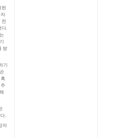
적된
환자
 전
다.
터는
받기
 받
방하기
 손
 혹
 주
피해
은
다.
망자