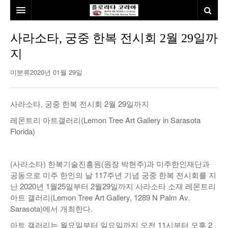
홈
사라소타, 궁중 한복 전시회 2월 29일까
지
본사소개
미분류
2020년 01월 29일
뉴스
칼럼
동포
사라소타, 궁중 한복 전시회 2월 29일까지
건강
미국
발행인칼럼
레몬트리 아트갤러리(Lemon Tree Art Gallery in Sarasota
Florida)
본보특집
김명열칼럼
100인선/독자광장
이명덕칼럼
(사라소타) 한복기술진흥원(원장 박현주)과 미주한인재단과
공동으로 미주 한인의 날 117주년 기념 궁중 한복 전시회를 지
여행
김선옥칼럼
100인선
난 2020년 1월25일부터 2월29일까지 사라소타 소재 레몬트리
아트 갤러리(Lemon Tree Art Gallery, 1289 N Palm Av.
인터뷰/탐방
김원동칼럼
독자광장
인근여행지
Sarasota)에서 개최한다.
놀이공원
아트 갤러리는 월요일부터 일요일까지 오전 11시부터 오후 2