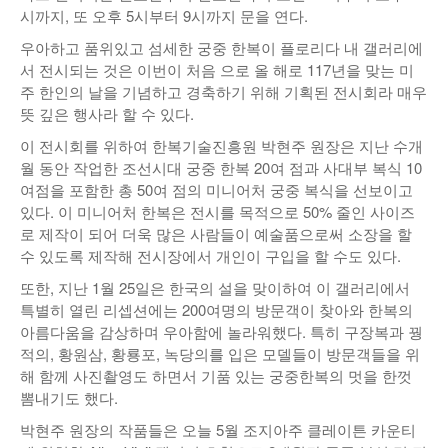
시까지, 또 오후 5시부터 9시까지 문을 연다.
낚시/비치
우아하고 품위있고 섬세한 궁중 한복이 플로리다 내 갤러리에
골프
서 전시되는 것은 이번이 처음 으로 올 해로 117년을 맞는 미
주 한인의 날을 기념하고 경축하기 위해 기획된 전시회라 매우
뜻 깊은 행사라 할 수 있다.
이 전시회를 위하여 한복기술진흥원 박현주 원장은 지난 수개
월 동안 작업한 조선시대 궁중 한복 20여 점과 사대부 복식 10
여점을 포함한 총 50여 점의 미니어처 궁중 복식을 선보이고
있다. 이 미니어처 한복은 전시를 목적으로 50% 줄인 사이즈
로 제작이 되어 더욱 많은 사람들이 예술품으로써 소장을 할
수 있도록 제작해 전시장에서 개인이 구입을 할 수도 있다.
또한, 지난 1월 25일은 한국의 설을 맞이하여 이 갤러리에서
특별히 열린 리셉션에는 200여명의 방문객이 찾아와 한복의
아름다움을 감상하며 우아함에 놀라워했다. 특히 구장복과 꿩
적의, 황원삼, 황룡포, 녹당의를 입은 모델들이 방문객들을 위
해 함께 사진촬영도 하면서 기품 있는 궁중한복의 멋을 한껏
뽐내기도 했다.
박현주 원장의 작품들은 오늘 5월 조지아주 클레이튼 카운티