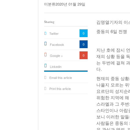
미분류
2020년 01월 29일
김명열기자의 이스
Sharing
중동의 6일 전쟁
0
Twitter
0
Facebook
지난 호에 잠시 
0
Google +
재의 상황 등을 
는 두번에 걸쳐 
Linkedin
다.
active){li-
Email this article
icon[type=linkedin-bug]
현재의 중동 상황
[color=inverse]
.background{fill
나올지 모르는 위
Print this article
요르단의 성지순례
위험한 지역에 왜
스라엘과 그 주변
스타인이나 아랍권
보니 이러한 말들
사람들은 중동의 
은 관심과 염려,