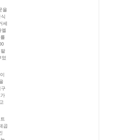
문을
공식
거세
라엘
위를
00
 팔
부었
 이
을
지구
 가
고
집트
 제곱
인
오늘