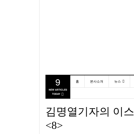
9
홈
본사소개
뉴스
NEW ARTICLES
TODAY
동포
미국
김명열기자의 이스
<8>