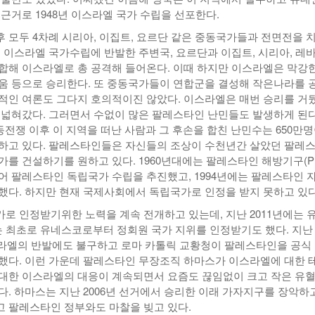
근거로 1948년 이스라엘 국가 수립을 선포한다.
 모두 4차례 시리아, 이집트, 요르단 같은 중동국가들과 전면전을 
은 이스라엘 국가수립에 반발한 주변국, 요르단과 이집트, 시리아, 레
합해 이스라엘로 총 공격해 들어온다. 이때 하지만 이스라엘은 막강한
움 등으로 승리한다. 또 중동국가들이 연합군을 결성해 작은나라를 
적인 여론도 그다지 호의적이진 않았다. 이스라엘은 매번 승리를 거
 넓혀갔다. 그러면서 수없이 많은 팔레스타인 난민들도 발생하게 된다
중동전쟁 이후 이 지역을 떠난 사람과 그 후손을 합친 난민수는 650만
하고 있다. 팔레스타인들은 자신들의 조상이 수천년간 살았던 팔레
가를 건설하기를 원하고 있다. 1960년대에는 팔레스타인 해방기구(PL
어 팔레스타인 독립국가 수립을 추진했고, 1994년에는 팔레스타인 
했다. 하지만 현재 국제사회에서 독립국가로 인정을 받지 못하고 있다
로 인정받기위한 노력을 계속 전개하고 있는데, 지난 2011년에는 
최초로 유네스코로부터 정회원 국가 지위를 인정받기도 했다. 지난
스라엘의 반발에도 불구하고 로마 카톨릭 교황청이 팔레스타인을 공식
했다. 이런 가운데 팔레스타인 무장조직 하마스가 이스라엘에 대한 
대한 이스라엘의 대응이 계속되면서 요즘도 끊임없이 크고 작은 유
다. 하마스는 지난 2006년 선거에서 승리한 이래 가자지구를 장악하
 팔레스타인 정부와도 마찰을 빚고 있다.