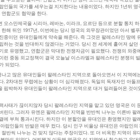
랍인들의 국가를 세우는걸 지지한다는 내용이었다. 하지만 1년뒤 영
등 연합군도 협약을 한다.
 오스만제국을 시리아, 레바논, 이라크, 요르단 등으로 분할 통치 
 한해 뒤인 1917년, 이번에는 당시 영국의 외무장관이었던 아서 벨
진중이던 유대인들에게 약속을 해준다. 즉 그것은 팔레스타인 땅에 
립하는 것을 반대하지 않겠다는 거였다. 당시 전 세계에 흩어져 살던
기로 유명했고, 연합군은 막대한 전쟁자금이 필요했다. 전쟁의 와중에
이런 중동 외교정책이 결국 오늘날 이스라엘과 팔레스타인 분쟁의 
가 되었다.
끝나고 많은 유대인들이 팔레스타인 지역으로 돌아오면서 이 지역에는
다. 2차대전 무렵에는 상황이 더 심각해졌다. 독일의 독재자인 아돌프
을 핍박하자 유대인들이 팔레스타인 지역으로 대거 밀려들어온 것이
력사태가 끊이지않자 당시 팔레스타인 지역을 맡고 있던 영국은 이 
버린다. 그러자 유엔은 팔레스타인 지역을 반반씩 나누는 이른바 팔
결에 부쳐 통과시킨다. 하지만 이 분할안을 유대인은 환영했지만 팔
 아랍인들의 반발은 매우 컸다. 당시 인구 비율상 유대인은 아랍인의 
 절반씩 나누는 건 맞지 않다는 주장이었다. 또 더 비옥한 지역이 유
 불만도 있었다. 어찌됐건 이듬해 영국은 이 지역에서 철수하고 유대