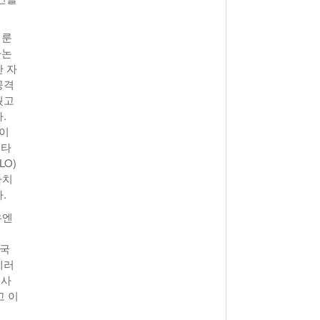
치룬
바논
 자
공격
뒀고
.
명이
스타
O)
자치
.
유엔
 국
테러
혈사
고 이