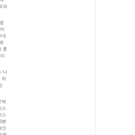
국과
하겠
푸어
유대
 유
 혼
빌미
 다
 히
었
문제
레스
레스
3분
대인
인들