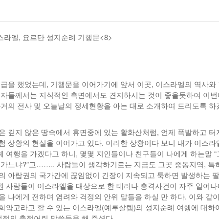
년 10
-
-
<발행인칼럼> 본사 ‘문화사업’에 후원과 격려 이어져
한인들 많은 오버스테이 불법체류 형사처벌한다
2015년 03월 11일
2026년 07월 30일
라엘, 요르단 성지순례 기행문<8>
<발행인칼럼> 한인사회 화합 원한다면 ‘한인회관’ 포기
- 2026년
탬파베이 K 봉사센터, 장학금 수여식 및 의료봉사
- 2015년 02월 18일
07월 30일
야
View All
View All
언급을 했었는데, 기행문을 이어가기에 앞서 이곳, 이스라엘의 역사와
독자들께서는 지식적인 측면에서도 견지하시는 것이 좋을듯하여 이번
과거의 전사 및 오늘날의 정세현황을 아는 대로 소개하여 드리도록 하
은 깊지 않은 땅속에서 휴면중에 있는 활화산처럼, 언제 폭발하고 터
험 상황의 현실을 이어가고 있다. 이러한 상황이다 보니 내가 이스라
 여행을 가겠다고 하니, 몇몇 지인들이나 친구들이 나에게 하는말 “
 가느냐?”고…….. 사람들이 생각하기로는 지금도 그곳 중동지역, 특
의 아랍권의 국가간에 끊임없이 긴장이 지속되고 툭하면 발생하는 
 사람들이 이스라엘을 대상으로 한 테러나 총격사건이 자주 일어나
을 나에게 전하며 염려와 걱정의 안위 말들을 하실 만 하다. 이와 같이
화약고라고 할 수 있는 이스라엘(예루살렘)의 성지순례 여행에 대하
 걱정의 충정어린 말씀들을 해 주셨다.