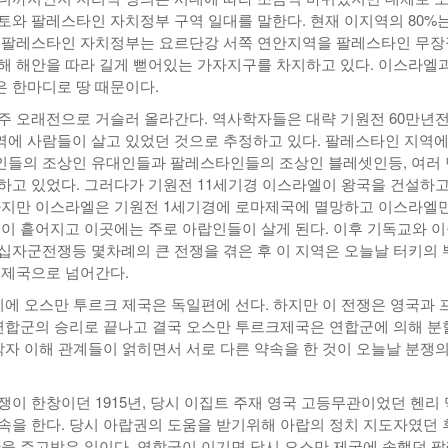
토와 팔레스타인 자치정부 구역 일대를 말한다. 현재 이지역의 80%는
 팔레스타인 자치정부는 요르단강 서쪽 연안지역을 팔레스타인 무장
해 해안을 따라 길게 뻗어있는 가자지구를 차지하고 있다. 이스라엘과
 한마디로 땅 때문이다.
주 오래전으로 거슬러 올라간다. 역사학자들은 대략 기원전 60만년
에 사람들이 살고 있었던 것으로 추정하고 있다. 팔레스타인 지역
들의 조상인 유대인들과 팔레스타인들의 조상인 블레셋인등, 여러 
하고 있었다. 그러다가 기원전 11세기경 이스라엘이 왕국을 건설하고
하지만 이스라엘은 기원전 1세기경에 로마제국에 멸망하고 이스라엘
뿔이 흩어지고 이곳에는 주로 아랍인들이 살게 된다. 이후 기독교와 
십자군전쟁등 몇차례의 큰 전쟁을 겪은 후 이 지역은 오늘날 터키의 
 제국으로 넘어간다.
시에 오스만 투르크 제국은 독일편에 선다. 하지만 이 전쟁은 영국과 
 연합군의 승리로 끝나고 결국 오스만 투르크제국은 연합군에 의해 분
 각자 이해 관계들이 얽히면서 서로 다른 약속을 한 것이 오늘날 분쟁의
.
쟁이 한창이던 1915년, 당시 이집트 주재 영국 고등무관이었던 헨리
속을 한다. 당시 아랍권의 도움을 받기위해 아랍의 정치 지도자였던 
한을 주고받은 일이다. 연합군이 이기면 당시 오스만 제국에 속했던 