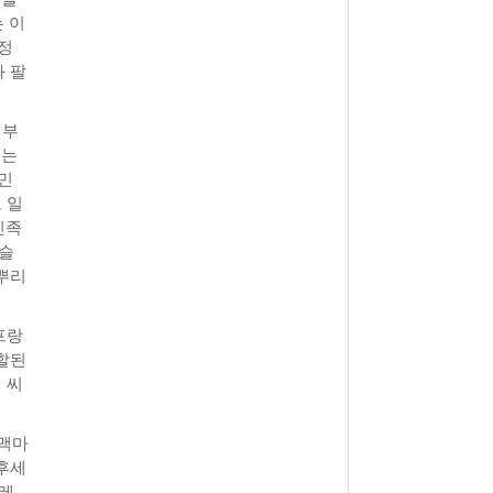
 이
정
 팔
전부
에는
민
 일
민족
이슬
뿌리
프랑
할된
 씨
 맥마
후세
팔레