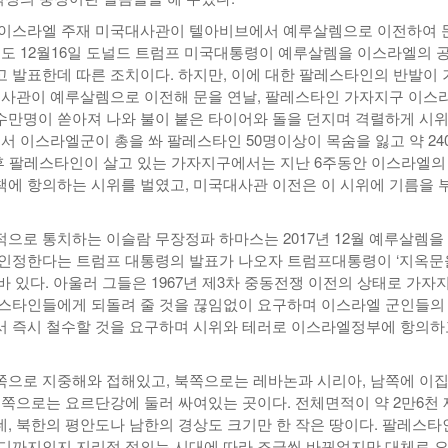
4일, 이스라엘 주재 미국대사관이 텔아비브에서 예루살렘으로 이전하여 
년도 12월16일 도널드 트럼프 미국대통령이 예루살렘을 이스라엘의 
 발표한데 따른 조치이다. 하지만, 이에 대한 팔레스타인의 반발이 
대사관이 예루살렘으로 이전해 문을 연날, 팔레스타인 가자지구 이스
만명이 쏟아져 나와 불이 붙은 타이어와 돌을 던지며 격렬하게 시
서 이스라엘군이 총을 쏴 팔레스타인 50명이상이 목숨을 잃고 약 24
 후 팔레스타인이 살고 있는 가자지구에서는 지난 6주동안 이스라엘의
에 항의하는 시위를 벌였고, 미국대사관 이전은 이 시위에 기름을 
으로 통치하는 이슬람 무장정파 하마스는 2017년 12월 예루살렘을
인정한다는 트럼프 대통령의 발표가 나오자 트럼프대통령이 ‘지옥문
바 있다. 아울러 그들은 1967년 제3차 중동전쟁 이전의 상태로 가자
스타인들에게 되돌려 줄 것을 끊임없이 요구하며 이스라엘 군인들의
 즉시 철수할 것을 요구하며 시위와 테러로 이스라엘정부에 항의하
으로 지중해와 접해있고, 북쪽으로는 레바논과 시리아, 남쪽에 이
동쪽으로는 요르단강에 둘러 싸여있는 곳이다. 전체면적이 약 2만6천
, 북한의 평안도나 남한의 경상도 크기만 한 작은 땅이다. 팔레스타
디까지인지 지리적 정의는 시대에 따라 조금씩 바뀌었지만 대체로 