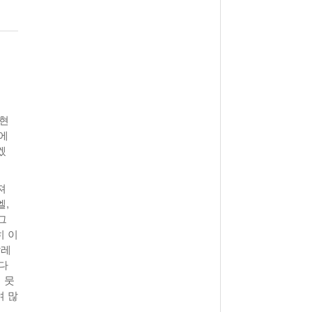
월 26일
- 2011년 05월 04일
주유 한 번으로 가 볼만한 여행지!<96회>
View All
View All
해
 현
에
겠
져
엘,
그
히 이
팔레
다
 뭇
여 많