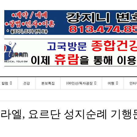
칼럼
건강
본보특집
100인선/독자광장
여행
인터
발행인칼럼
100인선
인근여행지
- 3 mins ago
- 2026년 
통합한국학교 개학식 및 학생모집
플로리다코리아 애독자 여러분께 드리는 말씀
<플로
월 27일
김명열칼럼
독자광장
놀이공원
<기고> 매년 8월 4일이 되면 잊을 수 없는 국내외
라엘, 요르단 성지순례 기행
이명덕칼럼
낚시/비치
- 8 mins ago
<발행인 편지>플로리다코리아 “연합회 모든 기사 취재
3사람!!
미주 
- 2023년 08월 30일
- 20
부”
김선옥칼럼
골프
한인들 다수인 오버스테이 불법체류자들 국내선
김원동칼럼
- 2021년 12월 
- 11 mins ago
복된 성탄절과 희망찬 새해 맞이하세요!
공항에서 무더기 체포되고 있다
“플로