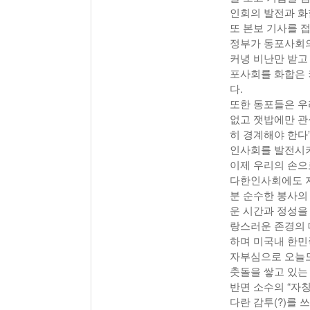
인회의 발전과 화
또 본보 기사를 
정부가 동포사회의
커녕 비난만 받고
포사회를 화합은 
다.
또한 동포들은 우
없고 잿밥에만 관
히 경계해야 한다
인사회를 발전시키
이제 우리의 손으
다한인사회에도 지
분 순수한 봉사의
운 시간과 정성을
랑스러운 존경의 
하며 미국내 한
자부심으로 오늘도
춧돌을 쌓고 있는
반면 소수의 “자
다란 감투(?)를 