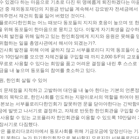
수 있겠다 하는 마음으로 기초로 다진 뒤 명예롭게 퇴진하겠다는 마
던 중 재외동포재단의 지원금 반납을 계속해서 강요받자 전세금에서 
려주면서 재건의 힘을 잃어 버렸던 것이다.
플로리다한인회는 어느 때보다 동포들의 지지와 호응이 높으며 또 
 위해 동포들이 한마음으로 뭉치고 있다. 이렇게 자기희생을 감수
사회 발전을 위해 일하고 있는 한인회장에게 지지와 응원은 못해줄 
위협하는 일을 총영사관에서 해서야 되겠는가?.
인사회 발전을 위해 이에 굴하지 않고 서부플로리다 지역 동포들이 
 10만달러를 모으면 자체건물을 구입할 때 까지 2,000 S/F의 교포
무료로 사용할 수 있다는 희망을 품고 어려운 결정을 내린 후 스스로 
금을 내 놓으며 동포들의 참여를 호소하고 있다.
원, 한인회 살릴 수 있어
 문제점을 지적하고 고발하며 대안을 내 놓아 한다는 기본의 언론
회의 목탁으로, 한인사회를 인도하는 지팡이로서의 역할을 하여야 
고 본보는 서부플로리다한인회가 잘못하면 문을 닫아야한다는 긴박함
에 발벗고 나서기로 결정하고, 자체로 반듯한 한인회관을 구입할 수
 사용할 수 있는 교포플라자 한인회관을 이용할 수 있도록 10만달러
장서기로 다짐했다.
장은 플로리다코리아에서 동포사회를 위해 기금모금에 앞장선다는 
금치 못한다. 누가 차기한인회장으로 봉사할지 모르지만 서부플로리