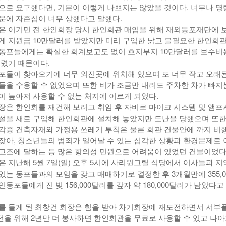
으로 요구했다면, 기분이 이렇게 나쁘지는 않았을 것이다. 너무나 명
문에 자존심이 너무 상했다고 말했다.
은 이기민 전 한인회장 당시 한인회관 매입을 위해 재외동포재단에 
게 지원금 10만달러를 받았지만 미리 구입한 낡고 불필요한 한인회
동포들에게는 확실한 회계보고도 없이 흐지부지 10만달러를 보수비
버렸기 때문이다.
포들이 찾아오기에 너무 외진곳에 위치해 있으며 또 너무 작고 오래된
들을 수용할 수 없었으며 또한 비가 조금만 내려도 주차한 차가 빠지
이 높아져 사용할 수 없는 처지에 이르게 되었다.
장은 한인회를 재건해 보려고 취임 후 자비로 마이크 시스템 및 앰프
설을 새로 구입해 한인회관에 설치해 놓았지만 도난을 당했으며 또한
각종 건축자재와 가정용 쓰레기 투척은 물론 회관 건물안에 까지 비
잦아, 청소년들의 범죄가 일어날 수 있는 심각한 상황과 환경문제로 
고조에 달하는 등 많은 항의성 민원으로 어려움이 있었던 건물이었다
은 지난해 5월 7일(일) 오후 5시에 사리원그릴 식당에서 이사들과 지
는 동포들과의 모임을 갖고 매매하기로 결정한 후 3개월만에 355,0
동포들에게 진 빚 156,000달러를 갚자 약 180,000달러가 남았다고
를 들게 된 최창건 회장은 힘을 받아 차기회장에 재도전하면서 서부
을 위해 2년만 더 봉사하면 한인회관을 무료로 사용할 수 있고 나