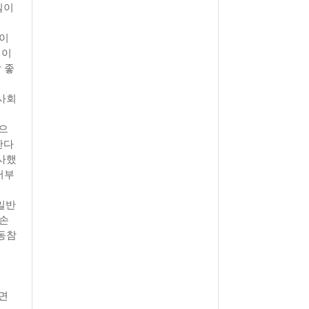
실이
뿐이
 이
 좋
사회
으
한다
사했
서부
일반
자손
동참
시면