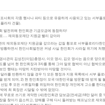
년 10
-
<발행인칼럼> 본사 ‘문화사업’에 후원과 격려 이어져
한인들 다수인 오버스테이 불법체류자들 국내선
2015년 03월 11일
- 24 hours ago
공항에서 무더기 체포되고 있다
동포사회의 각종 행사나 파티 등으로 유용하게 사용되고 있는 서부플
<발행인칼럼> 한인사회 화합 원한다면 ‘한인회관’ 포기
-
한인들 많은 오버스테이 불법체류 형사처벌한다
플라자 건물).
- 2015년 02월 18일
2026년 07월 30일
야
회 발전위해 한인회관 기금모금에 동참하자!
View All
View All
포…. 재외동포재단 지원금 빨리 갚아라
관의 재외동포재단 지원금을 갚으라는 갑질 횡포로 서부플로리다한
 방황하면서 한인사회발전은 커녕 사실 한인회가 사라질 위기에 처
영사관의 김성진(이임)총영사, 이모 영사, 김모 영사는 음으로 양으로
도를 넘어 현 한인회장과 3자를 통해 그야 말로 협박이 아닌 협박으로
보인 행태는 마땅히 지탄받아야 마땅할 것이다.
 달러를 반환하지 않을 경우 1) 모든 행정과 지원 목록에서 서부 플
 받게 되며, 2) 현 한인회장이 모국 대한민국을 방문할 때 받게 될 
호사 선임 후 모든 서류절차를 위임하여 한인회장 개인에게 고소를 한다
박에 최 회장은 시달릴 수 밖에 없었다.
 무료로 쓰기로 계약한 (새)한인회관 담보금(전세금)18만 달러 중 1
장을 찾아가 읍소하고, 양해를 구해 다시 돌려받는 해프닝으로 재외
0만달러를 지난달 반환했다고 한다.