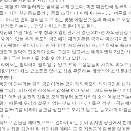
 매달 $1,300달러라는 월세를 내게 됐는데, 과연 대한민국 정부의 
들이 지역 한인동포들의 심중을 조금이나마 헤아리는지….. 여론을 
…. 아니면 인의 장막을 치고 있는 몇몇 아첨꾼(?)들의 왜곡되고 포
 행정을 하는지…. 정말 개탄스러울 뿐이라고 한다.
난해 11월 18일 오후 청와대 영빈관에서 열린 2017년 재외공관장
“해외에 있는 우리 동포와 국민에게 재외공관은 국가나 마찬가지로,
 군림하는 곳이어서는 안 된다”며 “재외공관의 관심은 첫째도 둘째
안전과 권익에 집중돼야 한다. 그렇지 않고서는 해외여행객 2천만 시
시대에 국민 눈높이를 맞출 수 없다”고 말했다.
조직에서는 창의력이 발휘될 수 없고 조직 구성원들의 사기와 의욕도
 비합리적인 차별 요소들을 없애고 상호 존중하는 개방적인 조직 문화
부했다.
통령의 당부와는 달리 공관이라는 곳이 재외동포와 재외국민을 섬기
를 부리는 폐쇄적인 조직으로 갑질을 하고 있으니 재외동포들은 어
가?. 이러한 공관의 갑질은 오래전부터 동포사회의 소수 아첨꾼(?)들
왔기 때문에 우리의 잘못이 없는 것도 아니다. 이들은 정부나 공관에
한 감투(?)를 바라며 공관을 상전으로 모시고 받드는 동포사회 아첨꾼(
이다.
적으로 건물을 매매했으므로 갚아야 하는 것이 맞지만 공관에서 현재
 사정을 경청한 뒤 한인회관 매매대금 중 지원금의 환불을 알아듣