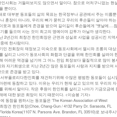
 한인사회는 거들떠보지도 않으면서 말이다. 참으로 어처구니없는 현
플 뿐이다.
세대로 대부분 동포들의 삶의 목표는 한국정부나 공관에서 주는 이름
패나 훈장이 아니라, 우리의 뼈가 묻히고 우리의 후손들이 살아야 하는
이웃과 동포들에게 존경을 받으며 길이길이 후손들에게 “옛날에….참
야기를 들으며 사는 것이 최고의 명예이며 감투가 아닐까 생각한다.
난 2년간의 최창건 한인회장은 근면과 성실로 사업을 성공시킨 지역
포중에 한사람이다.
기민 전회장의 재정보고 미숙으로 동포사회에서 멸시와 조롱의 대상
를 살리고 나아가 동포사회의 화합과 단결을 위해 한인회를 살려야 
해 어려운 역경을 넘기며 그 어느 전임 회장보다 물질적으로 많이 봉
용기와 자기희생으로 지난 2년간 많은 동포들의 사랑과 지지를 받으며 
으로 존경을 받고 있다.
로 서부플로리다한인회를 재건하기위해 수많은 평범한 동포들이 십시
마련에 동참하고 있다. 이유는 우리가 현재 살고 있으며 또 우리의 
를 위해서 말이다. 작은 후원이 한인회를 살리고 나아가 기금모금에 
래에 대한 밝은 희망이 되기 때문이다. <이승봉 기자>
참을 원하시는 동포들은 ‘The Korean Association of West
최창건 한인회장(Choe, Chang-Gun / 4132 Parry Dr. Sarasota, FL
orida Korea(1107 N. Parsons Ave. Brandon, FL 33510)로 보내주