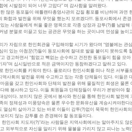
합에 시발점이 되어 너무 고맙다” 며 감사함을 알려왔다.
접한 많은 동포들이 애틀랜타총영사관의 갑질 횡포를 비난하며 과연 
 화합과 발전을 위해 무엇을 했는지 모르겠다!!!. 동포사회에서 존
 있는 사람들에게 허울 좋은 명목으로 각종 상장과 감투(?)를 남발해
커녕 분열로 이끌고 있는 공관은 무엇을 하는 곳이냐며 언성을 높이고
리가 자립으로 한인회관을 구입해야할 시기가 왔다며 “염불에는 관
심이 있는 아첨꾼(?)들이 동포사회에 절대로 발을 붙이지 못하도록 
”고 경고하면서 “힘없고 빽없는 순수하고 건전한 동포들이 힘을 모아
자”며 십시일반으로 적은 금액이지만 동참하겠다고 말하고 있다.
로 한인사회를 키워야 한다. 플로리다 한인사회를 떠나 작은 서부플
역사회의 발전을 위해 수고하고 있는 각종 단체들이 있다. 이들은 
 마음을 갖고 한인사회와 단체의 발전을 위해 물질적인 희생은 물론 
 다해 봉사하고 있다. 이들 회원들과 단체장들이 우리가 본받아야 할
대상이다. 보이지 않은 곳에서 봉사와 헌신을 통해 한인사회 발전에 
민족의 정체성과 미풍양속은 물론 우수한 문화유산을 계승시켜야한다
 열심히 살아가고 있는 바로 이들이 감투(?)없이 묵묵히 한인사회의
 보이지 않는 감투를 쓴 존경해야 할 동포들이다.
칭 한인사회 지도자(?)”라는 사람들은 지역사회에서는 알아주지도 않
쓰고 외부적으로 자신을 알리기 위해 물불을 가리지 않고 피나는 노력(