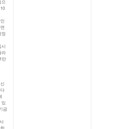
음으
10
한인
하면
망정
십시
플라
1만
정신
된다
에
 있
 기금
기사
다한