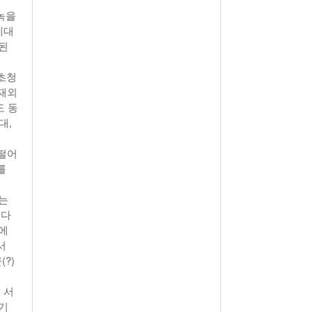
녹을
제대
장된
 초청
 재외
도 동
대,
 떨어
를
는
디다
에
서
?)
 서
기