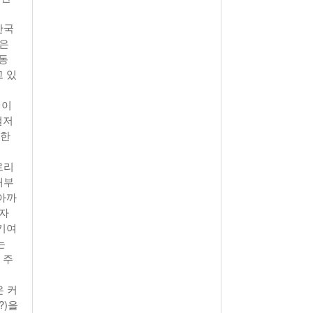
한국
경은
 동
 있
심이
철저
 한
로리
대부
아까
 자
기여
는
 주
은 커
?)을