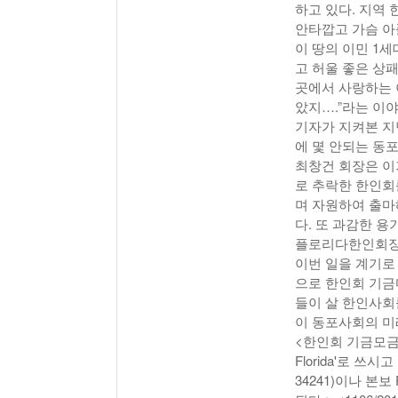
하고 있다. 지역
안타깝고 가슴 아
이 땅의 이민 1
고 허울 좋은 상
곳에서 사랑하는 
았지….”라는 이
기자가 지켜본 지
에 몇 안되는 동
최창건 회장은 이
로 추락한 한인회
며 자원하여 출마
다. 또 과감한 
플로리다한인회장
이번 일을 계기
으로 한인회 기금
들이 살 한인사회
이 동포사회의 미
<한인회 기금모금에 동
Florida'로 쓰시고 
34241)이나 본보 Fl