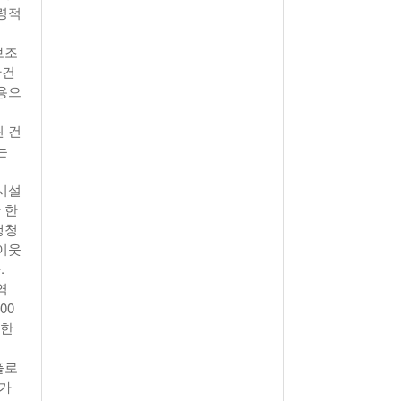
령적
보조
관건
용으
 건
는
시설
 한
행청
이웃
.
역
00
 한
플로
아가