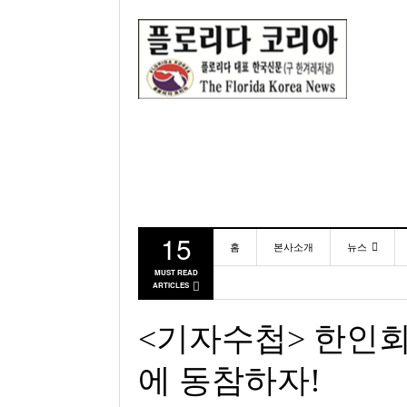
15
홈
본사소개
뉴스
MUST READ
ARTICLES
동포
미국
<기자수첩> 한인
에 동참하자!