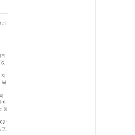
월 26일
- 2011년 05월 04일
주유 한 번으로 가 볼만한 여행지!<96회>
View All
View All
로리
해
인회
했었
 지
 볼
로리
불이
는 등
0만
동포