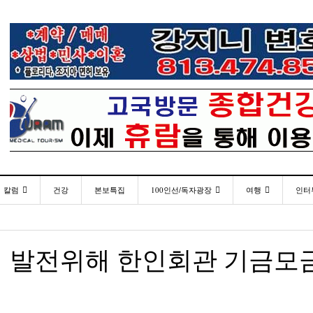
칼럼
건강
본보특집
100인선/독자광장
여행
인터
발행인칼럼
100인선
인근여행지
- 2026년 
재미한국학교협의회(NAKS) 제44회 학술대회 및
플로리다코리아 애독자 여러분께 드리는 말씀
<플로
월 27일
- 24 hours ago
정기총회
김명열칼럼
독자광장
놀이공원
회 발전위해 한인회관 기금모
이명덕칼럼
낚시/비치
- 24 hours ago
<발행인 편지>플로리다코리아 “연합회 모든 기사 취재
통합한국학교 개학식 및 학생모집
미주 
- 2023년 08월 30일
- 20
부”
김선옥칼럼
골프
<기고> 매년 8월 4일이 되면 잊을 수 없는 국내외
김원동칼럼
- 2021년 12월 
- 24 hours ago
복된 성탄절과 희망찬 새해 맞이하세요!
3사람!!
“플로