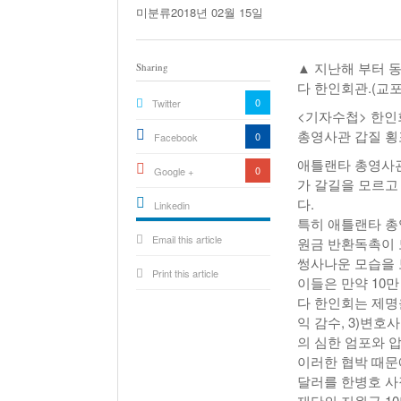
미분류
2018년 02월 15일
▲ 지난해 부터 
Sharing
다 한인회관.(교포
0
Twitter
<기자수첩> 한인
총영사관 갑질 횡
0
Facebook
애틀랜타 총영사
0
Google +
가 갈길을 모르고
다.
Linkedin
특히 애틀랜타 총
active){li-
Email this article
icon[type=linkedin-bug]
원금 반환독촉이 
[color=inverse]
.background{fill
썽사나운 모습을 
Print this article
이들은 만약 10만
다 한인회는 제명을
익 감수, 3)변
의 심한 엄포와 압
이러한 협박 때문에
달러를 한병호 사
재단의 지원금 1