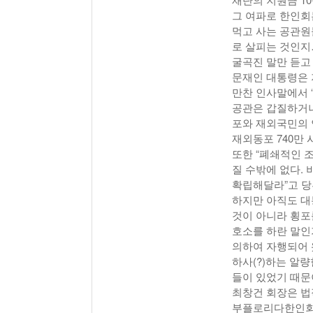
그 여파로 한인회는
먹고 사는 공관원
로 살피는 것인지
굴곡진 말만 듣고
문재인 대통령은 지
만찬 인사말에서 
공관은 갑질하거나
포와 재외국민의 
재외동포 740만 
또한 “폐쇄적인 
질 수밖에 없다.
확립해달라”고 당
하지만 아직도 대
것이 아니라 횡포
호소를 하란 말인
의하여 자행되어 
하사(?)하는 알량
들이 있었기 때문
최창건 회장은 법
부플로리다한인회의