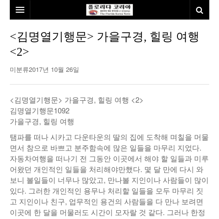
홈
<김명열기행문> 가을구경, 힐링 여행
<2>
본사소개
미분류
2017년 10월 26일
뉴스
칼럼
동포
<김명열기행문> 가을구경, 힐링 여행 <2>
김명열기행문1092
건강
미국
발행인칼럼
가을구경, 힐링 여행
본보특집
김명열칼럼
탬파를 떠나 시카고 다운타운의 딸의 집에 도착해 며칠을 머물
면서 참으로 바쁘고 분주함속에 많은 일들을 마무리 지었다.
100인선/독자광장
이명덕칼럼
자동차여행을 떠나기 전 그동안 이곳에서 해야 할 일들과 미루
어왔던 개인적인 일들을 처리해야만했다. 몇 달 만에 다시 와
여행
김선옥칼럼
100인선
보니 볼일들이 너무나 많았고, 만나볼 지인이나 사람들이 많이
있다. 그러한 개인적인 용무나 처리할 일들을 모두 마무리 짓
인터뷰/탐방
김원동칼럼
독자광장
인근여행지
고 지인이나 친구, 업무적인 용건의 사람들을 다 만나 보려면
이곳에 한 달을 머물러도 시간이 모자랄 것 같다. 그러나 한정
놀이공원