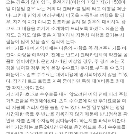
오는 경우가 많이 있다. 운전거리(여행의 마일리지)가 1500마
일 이상일 경우 나는 거의 다 렌터카를 빌려 타고 여행을 떠난
다. 그런데 만약에 여러분께서 미국을 자동차로 여행을 할 경
우, 자기의 차가 아니고 렌트카를 빌려 탈 경우에 대비하여 참
고로 그 내용을 여기에 소개하여 드리도록 하겠다. 요즘은 춥
지도, 덥지도 않은 좋은 계절이라서 자동차 여행을 즐기는 사
람들이 많이 있을 줄로 생각이 든다.
렌터카를 대여 계약시에는 다음의 사항을 꼭 챙겨주시기를 바
란다. 차량을 예약하기 전에는 반드시 렌터카업체의 약관을 꼼
꼼히 읽어야한다. 운전자가 1인 이상일 경우, 주 경계 또는 국
경을 넘어갈 경우 등에 온갖 수수료가 추가로 부과될 수 있기
때문이다. 일부 수수료는 대여비용에 명시되어있지 않을 수 있
다. 장거리 로드 트립을 계획 중이라면 특히 대여비용을 최대
한 따져보아야 한다.
거리제한 초과로 수수료를 내지 않으려면 예약 전에 미리 주행
거리요금을 확인해야한다. 초과 수수료에 대한 추가요금을 미
리 지불해 거리제한을 늘릴 수도 있다. 또한 일부업체는 영업
시간제한 종료 후 반납을 허용하지 않기 때문에 반납정책을 확
인해 차를 언제 주차장에 갖다놓아야 하는지를 파악해야한다.
렌터카업체는 보통 24시간 단위로 운영하므로 추가 수수료를
피하려면 승용차를 빌린 시각 이전에 차를 반납해야한다.