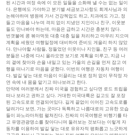
된 시간과 여정 속에 이 모든 일들을 소화해 낼 수는 없는 일이
낚시/비치
다. 은행에도 가야하고 분기별 세금보고사항도 회계사님과 의
논해야하며 병원에 가서 건강첵업도 하고, 치과에도 가고, 정
골프
들고 마음을 나누며 격의 없이 지냈던 지인이나 친구, 이웃분
들도 만나봐야 하는데, 마음은 급하고 시간은 충분치 않다.
번갯불에 콩 볶아먹듯 대충 대충 일을 처리하고 마무리 지으며
계획을 세웠던 여행일정에 대비하여 준비도 게을리 하지 않았
다. 만나야할 사람들, 정들었던 이웃이나 지인들, 친구 등 여러
분들은 나중에 다시 올라오면 보기로 계획을 미루고, 지금 나
의 곁에 찾아와 손을 내밀고 있는 가을의 손길을 먼저 잡고 여
행을 떠나기로 마음을 굳혔다. 이번의 여행은 자동차 여행이
다. 발길 닿는 대로 마음이 이끌리는 대로 정처 없이 무작정 자
연 속에 내 몸을 맡기고 떠나보려고 한다.
만약에 여러분께서 진짜 미국을 경험하고 싶다면 로드 트립을
떠나 보라고 권하고 싶다. 거대한 미국대륙은 길고도 잘 포장
된 고속도로로 연결되어있다. 길게 끝없이 이어진 고속도로를
달려가다 보면, 가는 곳마다 독특하고 나름대로의 고유한 모습
들이 파노라마처럼 펼쳐진다. 진짜의 미국여행은 비행기를 타
고 유명관광명소를 찾아다니며 둘러보는 것보다는 이렇게 자
동차를 이용하여 발길 닿는 대로 유유자적 평화롭고 느긋하게
곳곳을 찾아서 구경하는 것이 진짜 여행의 묘미이고 매력이다.