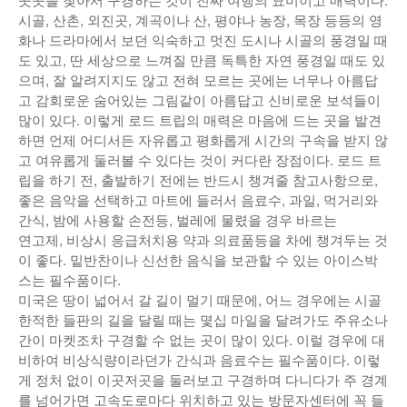
시골, 산촌, 외진곳, 계곡이나 산, 평야나 농장, 목장 등등의 영
화나 드라마에서 보던 익숙하고 멋진 도시나 시골의 풍경일 때
도 있고, 딴 세상으로 느껴질 만큼 독특한 자연 풍경일 때도 있
으며, 잘 알려지지도 않고 전혀 모르는 곳에는 너무나 아름답
고 감회로운 숨어있는 그림같이 아름답고 신비로운 보석들이
많이 있다. 이렇게 로드 트립의 매력은 마음에 드는 곳을 발견
하면 언제 어디서든 자유롭고 평화롭게 시간의 구속을 받지 않
고 여유롭게 둘러볼 수 있다는 것이 커다란 장점이다. 로드 트
립을 하기 전, 출발하기 전에는 반드시 챙겨줄 참고사항으로,
좋은 음악을 선택하고 마트에 들러서 음료수, 과일, 먹거리와
간식, 밤에 사용할 손전등, 벌레에 물렸을 경우 바르는
연고제, 비상시 응급처치용 약과 의료품등을 차에 챙겨두는 것
이 좋다. 밑반찬이나 신선한 음식을 보관할 수 있는 아이스박
스는 필수품이다.
미국은 땅이 넓어서 갈 길이 멀기 때문에, 어느 경우에는 시골
한적한 들판의 길을 달릴 때는 몇십 마일을 달려가도 주유소나
간이 마켓조차 구경할 수 없는 곳이 많이 있다. 이럴 경우에 대
비하여 비상식량이라던가 간식과 음료수는 필수품이다. 이렇
게 정처 없이 이곳저곳을 둘러보고 구경하며 다니다가 주 경계
를 넘어가면 고속도로마다 위치하고 있는 방문자센터에 꼭 들