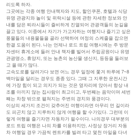
리도록 하자.
그곳에는 각종 여행 안내책자와 지도, 할인쿠폰, 호텔과 식당
유명 관광지와 놀이 및 위락시설 등에 관한 자세한 정보와 안
내를 담은 찌라시들이 즐비하게 진열되어 관광객들의 눈길을
끌고 있다. 이중에서 자기가 가고자하는 여행지나 즐기고 싶은
풍물들의 내용물들을 골라 선택하여 여정의 스케줄을 잡으면
한결 도움이 된다. 나는 언제나 로드 트립 여행시에는 주 방문
자센터 휴게소에 들러 안내 책자를 빌어서 주립공원이나 유명
관광명소, 휴양지, 또는 농촌의 농산물 생산지, 등등을 둘러보
고 올 때가 많다.
고속도로를 달려가다 보면 어느 경우 일정에 쫓겨 하루에 7~8
백마일을 달리는 경우도 종종 있다. 그때 그 지루한 운전시간
에 가장 힘이 되고 의지가 되는 것은 옆자리에 앉아서 항상 내
조를 아끼지 않는 집사람이 최고이고, 두번째는 음악이며 세번
째는 차창 밖으로 펼쳐지는 주변의 경치와 풍경이다.
이상의 세가지 조건이 갖추어진 여행이라면 아무리 먼 길이라
도 피곤치 않고 지루하지 않게 여행을 할 수가있다. 그런데 이
렇게 여행을 즐기자면 자동차가 필수이다. 나의경우 대부분의
로드 트립 여행은 나의 차를 이용하지만, 사정상 장거리 자동
차 여행일 경우 가끔씩 렌트카를 빌려 타고 몇천 마일을 다녀