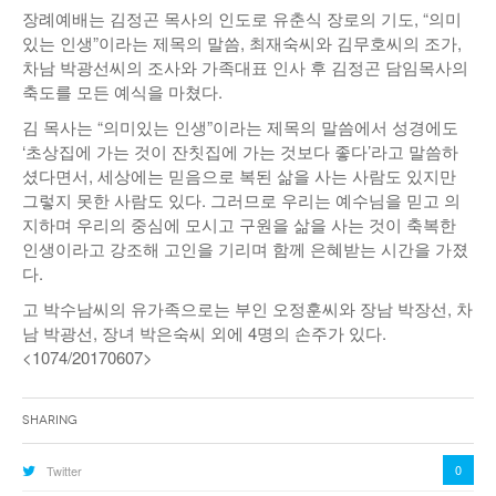
장례예배는 김정곤 목사의 인도로 유춘식 장로의 기도, “의미
낚시/비치
있는 인생”이라는 제목의 말씀, 최재숙씨와 김무호씨의 조가,
차남 박광선씨의 조사와 가족대표 인사 후 김정곤 담임목사의
골프
축도를 모든 예식을 마쳤다.
김 목사는 “의미있는 인생”이라는 제목의 말씀에서 성경에도
‘초상집에 가는 것이 잔칫집에 가는 것보다 좋다’라고 말씀하
셨다면서, 세상에는 믿음으로 복된 삶을 사는 사람도 있지만
그렇지 못한 사람도 있다. 그러므로 우리는 예수님을 믿고 의
지하며 우리의 중심에 모시고 구원을 삶을 사는 것이 축복한
인생이라고 강조해 고인을 기리며 함께 은혜받는 시간을 가졌
다.
고 박수남씨의 유가족으로는 부인 오정훈씨와 장남 박장선, 차
남 박광선, 장녀 박은숙씨 외에 4명의 손주가 있다.
<1074/20170607>
Sharing
0
Twitter