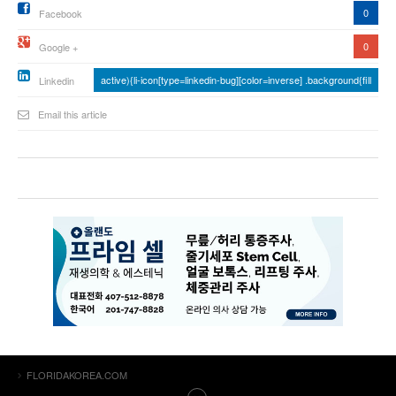
0
Facebook
0
Google +
active){li-icon[type=linkedin-bug][color=inverse] .background{fill
Linkedin
Email this article
FLORIDAKOREA.COM