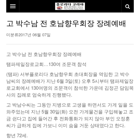
홈
고 박수남 전 호남향우회장 장례예배
본사소개
미분류
2017년 06월 07일
뉴스
고 박수남 전 호남향우회장 장례예배
칼럼
동포
탬파제일장로교회…130여 조문객 참석
건강
미국
발행인칼럼
(탬파) 서부플로리다 호남향우회 초대회장을 역임한 고 박수
남씨의 장례예배가 지난 6월 3일(토) 오후 5시부터 탬파제일장
본보특집
김명열칼럼
로교회에서 130여명의 조문객이 참석한 가운데 김정곤 담임목
사의 집례로 엄숙하게 진행됐다.
100인선/독자광장
이명덕칼럼
고 박남수씨는 그동안 지병으로 고생을 하면서도 가게 일을 도
여행
김선옥칼럼
100인선
와주었는데 지난 5월 30일(화) 오전 가게물건을 구입해놓고 조
금 쉰다고 집에 들어간 후 전화통화가 되지 않아 부인 오정훈
인터뷰/탐방
김원동칼럼
독자광장
인근여행지
씨가 급하게 집에 가보니 이미 숨을 거둔 상태였다고 한다.
향년 72세.
놀이공원