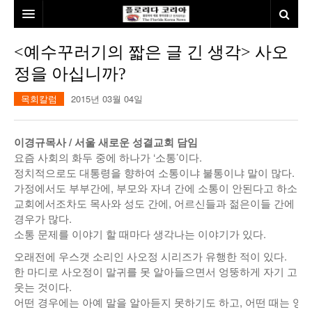
홈
<예수꾸러기의 짧은 글 긴 생각> 사오
정을 아십니까?
본사소개
목회칼럼
2015년 03월 04일
뉴스
칼럼
동포
이경규목사 / 서울 새로운 성결교회 담임
요즘 사회의 화두 중에 하나가 ‘소통’이다.
건강
미국
발행인칼럼
정치적으로도 대통령을 향하여 소통이냐 불통이냐 말이 많다.
가정에서도 부부간에, 부모와 자녀 간에 소통이 안된다고 하소연이
본보특집
김명열칼럼
교회에서조차도 목사와 성도 간에, 어르신들과 젊은이들 간에 말
100인선/독자광장
이명덕칼럼
경우가 많다.
소통 문제를 이야기 할 때마다 생각나는 이야기가 있다.
여행
김선옥칼럼
100인선
오래전에 우스갯 소리인 사오정 시리즈가 유행한 적이 있다.
한 마디로 사오정이 말귀를 못 알아들으면서 엉뚱하게 자기 고집
인터뷰/탐방
김원동칼럼
독자광장
인근여행지
웃는 것이다.
어떤 경우에는 아예 말을 알아듣지 못하기도 하고, 어떤 때는 
놀이공원