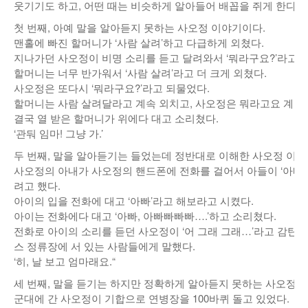
웃기기도 하고, 어떤 때는 비슷하게 알아들어 배꼽을 쥐게 한다.
낚시/비치
첫 번째, 아예 말을 알아듣지 못하는 사오정 이야기이다.
맨홀에 빠진 할머니가 ‘사람 살려’하고 다급하게 외쳤다.
골프
지나가던 사오정이 비명 소리를 듣고 달려와서 ‘뭐라구요?’라고 
할머니는 너무 반가워서 ‘사람 살려’라고 더 크게 외쳤다.
사오정은 또다시 ‘뭐라구요?’라고 되물었다.
할머니는 사람 살려달라고 계속 외치고, 사오정은 뭐라고요 계속
결국 열 받은 할머니가 위에다 대고 소리쳤다.
‘관둬 임마! 그냥 가.’
두 번째, 말을 알아듣기는 들었는데 정반대로 이해한 사오정 이야
사오정의 아내가 사오정의 핸드폰에 전화를 걸어서 아들이 ‘아빠’
려고 했다.
아이의 입을 전화에 대고 ‘아빠’라고 해보라고 시켰다.
아이는 전화에다 대고 ‘아빠, 아빠빠빠빠….’하고 소리쳤다.
전화로 아이의 소리를 듣던 사오정이 ‘어 그래 그래…’라고 감탄
스 정류장에 서 있는 사람들에게 말했다.
‘히, 날 보고 엄마래요.“
세 번째, 말을 듣기는 하지만 정확하게 알아듣지 못하는 사오정 
군대에 간 사오정이 기합으로 연병장을 100바퀴 돌고 있었다.