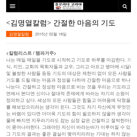
홈
<김명열칼럼> 간절한 마음의 기도
본사소개
김명열칼럼
2015년 02월 18일
뉴스
<칼럼리스트 / 탬파거주>
칼럼
동포
나는 매일 매일을 기도로 시작하고 기도로 하루를 마감한다. 기도
식, 지인, 교회의 목회자들과 교우, 그리고 아프고 병마에 시달리
건강
미국
발행인칼럼
및 불쌍한 사람들 등등 기도의 대상은 제한이 없이 모든 사람들이
기도를 드릴 때는 마음과 정성을 다하여 간절한 마음으로 하나님
본보특집
김명열칼럼
나눈다. 간절하고 정성된 마음으로 비는 것을 우리는 기도라고 한
면에서 본다면 신이나 절대적 존재에게 바라는 자기의 소원이 
100인선/독자광장
이명덕칼럼
정의하고 싶다. 세상의 모든 사람들은 힘들고 어려움에 닥쳤을 때
를 해보았으리라는 생각이 든다. 그것도 자기 자신에게 무엇인가
여행
김선옥칼럼
100인선
는 바램이 있다면 더더욱 기도의 힘이 필요하지 않을까 생각이 든
물에 빠지면 지푸라기라도 잡는 심정 같은 간절하고 절박한마음으
인터뷰/탐방
김원동칼럼
독자광장
인근여행지
이 묻어나야한다. 그래야만 자신이 바라는바가 이루어질 수 있다
놀이공원
그 기도의 결과는 좋은 결실이 맺어지리라는 기대는 하지 않는 것