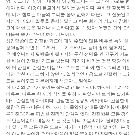
없다. 그러한 행위에 대해서 뉘우치고 다시는 그러한 과오를 범
해야 한다. 이것이 불교에서 말하는 참회이다. 후회란 잘못된 
데 비해 참회는 마음의 뿌리를 뽑아 없애기 때문에 그 잘못된 마
자신의 과오나 잘못을 용서해달라고 비는 회개의 기도나 참회의 
그에 대한 뜻은 같거나 비슷하다고 볼 수 있다. 어쨋건 간에 간절
마음을 쏟아 부으며 하는 기도이다.
성경말씀에도 간절한 기도에 대해 수없이 많은 비유를 통해 설명해
장44절에 보면 (예수께서……기도하시니 땀이 땅에 떨어지는 핏
은 예수님께서 핏방울이 떨어지는 듯한 생명을 건 간구의 기도를
한 바램이 간절한 기도를 낳는다. 자기가 바라는 것은 당장 이루어
에 더 간절히 간절한 마음으로 기도를 드려야 한다. 그러면 하늘
이면 감천이라고 하지 않던가. 열성적인마음으로 간절히 기도한다
도를 들어주고 이루어지게 해준다는 말이다.
한 마리의 여우가 토끼를 잡으려고 쫓고 있다. 하지만 그 여우는 
이유는, 여우는 한 끼의 식사를 위하여 뛰었지만 토끼는 살기위해
바로 간절함의 차이이다. 간절함은 성공의 씨앗이다. 간절함이 주
절함은 몸과 마음이 하나가되는 몰입의 상태를 말한다. 이세상의 
루어진다)라는 평범한 진리가 담겨져 있다. 간절함은 모든 것의 
도 만들어준다. 세상사 모든 것은 나의 마음먹기에 달려있다. 일
이 있다. 즉 모든 것은 오로지 자기의 마음먹기에 달려있다는 뜻
이 아니라 나에게 편안한마음이 없을 뿐이며 만족할만한 재물이 