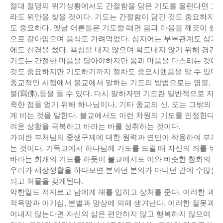
절대 절명의 위기상황에서도 간절함을 담은 기도를 올린다면 그
낚시/비치
라도 위안을 찾을 것이다. 기도는 간절함이 담긴 것도 중요하지
도 중요하다. 옛날 어른들은 기도할 때면 몸과 마음을 깨끗이 했
골프
으로 갈아입으며 음식도 가려먹었다. 심지어는 부부관계도 삼가는
에도 신경을 썼다. 욕심을 내지 않으며 화도내지 않기 위해 경건
기도는 간절한 마음을 담아야하지만 몸과 마음을 다스리는 것에도
것도 중요하지만 기도하기까지 절차도 중요시했음을 알 수 있다.
종교적인 시점에서 불교에서 말하는 기도의 방법으로는 염불, 주력, 
불(寫佛),등을 들 수 있다. 다시 말하자면 기도란 일반적으로 자
족한 점을 얻기 위해 하나님이나, 기타 종교의 신, 또는 그밖의 
게 비는 것을 말한다. 불교에서도 이런 차원의 기도를 인정한다. 
려운 상황을 극복하고 바라는 바를 성취하는 것이다.
가피란 부처님의 중생구제에 대한 원력과 연민이 작용하여 부처의
는 것이다. 기독교에서 하나님께 기도를 드릴 때 자신의 죄를 뉘
바라는 회개의 기도를 하듯이 불교에서도 이와 비슷한 참회의 기
우리가 세상생활을 하다보면 본의던 본의가 아니던 간에 수많은 
되고 허물을 갖게된다.
악한일도 저지르고 남에게 해를 입히고 상처를 준다. 이러한 과
적욕망과 이기심, 분별과 망상에 의해 생겨난다. 이러한 잘못과 
어내지 않는다면 자신의 삶은 편안하지 않고 행복하지 않으며 올