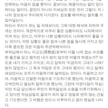
만족하는 마음이 없을 뿐이다. 꿈보다는 해몽이라는 말이 있다. 
하다는 말이다. 꿈만이 아니라 이세상의 모든 것이 그렇다. 이 세
나의 정보로서 우리에게 다가온다. 정보를 해석하는 절차를 거쳐
집어넣는다.
따라서 우리가 겪는 일 자체보다도 그에 대한 해석에 의하여 우리
게는 것이다. 객관적으로 아무리 좋은 상황이라도 나의해석이 좋
끼게 되는 것이고, 아무리 나쁜 상황이라도 나의해석이 좋을 수 
는 것이다. 어떤 상황도 좋은 점과 나쁜 점을 동시에 가지고 있다
더욱 중요한 것은 마음의 주관적해석이다.
부처님께서 어느 이교도(異敎徒)로부터 더할 나위 없는 수모를 당
한 물건을 갖고 왔지만 내가 받지 않으면 어떻게 하겠는가?’ 라고 
도로 내가 가지고 가지요’, 라고 답하자 ‘지금까지 그대가 나에게 
받지 않았으니 그 욕과 악담은 모두 그대의 몫이다.’ 라고 일깨워
세상만사는 모두가 마음먹기에 달려있는 것이다. 마음먹고 이제는
데, 마음먹고 간절한 마음으로 기도하기로 했는데, 마음먹고 봉
도박안하고 열심히 일하기로 했는데, 그런데 이런다짐이 작심삼일
지만 지금 당신께서 무언가 목적달성과 소원을 이루기위해서 간
고 있다면 작심삼일의 결과가 되지 말고 정말로 변치 않는 간절
고 기도한다면 그 바램은 반드시 이루어지고 꿈이 현실로 나타나
다.