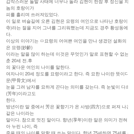
갑작스러운 돌발 사태에 너무나 놀라 김현이 한참 후 정신을 차
놈의 호랑이가
피를 흘리며 쓰러져있었다.
이 일로 벼슬길에 오른 김현은 묘령의 여인으로 나타난 호랑이를
寺)라는 절을 지어 그녀를 그리워했는데 지금도 경주 황성동에는
다.
이상의 이야기는 ㅁ묘령의 어여쁜 여인을 만나 생겼던 설화의 옛
은 묘령(妙齡)
이라는 말을 많이 하는데 이것은 무엇인가 말로 표현할 수 없는 
춘 20세 전.후
의 꽃다운 여인의 나이를 말한다.
여자나이 20세 정도를 묘령이라고 한다. 즉 묘한 나이란 뜻이다.
문(甲骨文)에서
눈을 그려 남자를 묘하게 끈다는 의미를 갖는다. 즉 눈빛이 다르
(芳年)이라고도
한다.
방년이란 말 중에서 芳은 꽃향기가 온 사방(四方)으로 퍼져 나간다
같은 나이라는
말이다. 참으로 멋진 말이다. 향년(享年)이란 말은 의미가 전혀 
아 누린 나이, 즉
죽을 때의 나이를 말할 때 쓰는 말이다. 향년 75세하면 75세를 