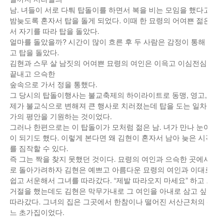
남. 녀들이 서로 다퉈 탑돌이를 하면서 복을 비는 모임을 했다고 
낚시/비치
밤늦도록 혼자서 탑을 돌게 되었다. 이때 한 묘령의 어여쁜 젊은
서 자기를 따라 탑을 돌았다.
골프
얼마를 돌았을까? 시간이 많이 흐른 후 두 사람은 감정이 통해 눈
고 탑을 돌았다.
김현과 스무 살 남짓의 어여쁜 묘령의 여인은 이윽고 이심전심으
끝내고 으슥한
숲속으로 가서 정을 통했다.
그 당시의 탑돌이행사는 불교축제의 하이라이트로 동맹, 영고, 무
제가 불교식으로 변해져 큰 행사로 치러졌는데 탑을 도는 일차적인
가의 평안을 기원하는 것이었다.
그러나 한편으로는 이 탑돌이가 모처럼 젊은 남. 녀가 만나 눈이 
이 되기도 했다. 이렇게 본다면 왜 김현이 혼자서 남아 늦은 시
를 짐작할 수 있다.
즉 그는 짝을 찾지 못했던 것이다. 묘령의 여인과 으슥한 곳에서 
로 돌아가려하자 김현은 예쁘고 아름다운 묘령의 여인과 이대로 
쉽고 서운해서 그녀를 따라갔다. “제발 따라오지 마세요” 하고 그
거절을 했는데도 김현은 막무가내로 그 여인을 아내로 삼고 싶어
따라갔다. 그녀의 집은 그곳에서 한참이나 떨어진 서산근처의 산
느 초가집이었다.