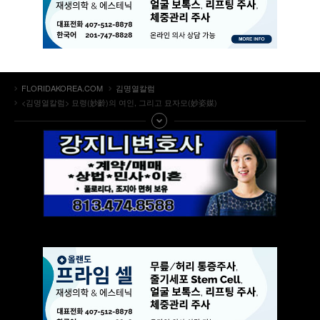
FLORIDAKOREA.COM
김명열칼럼
<김명열칼럼> 묘령(妙齡)의 여인, 그리고 묘자모(妙姿媒)