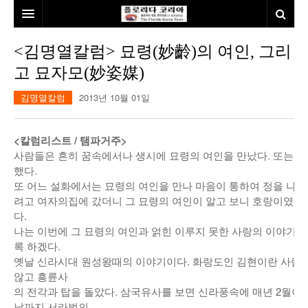
홈
<김명열칼럼> 묘령(妙齡)의 여인, 그리
고 묘자모(妙姿媒)
본사소개
김명열칼럼
2013년 10월 01일
뉴스
칼럼
동포
<칼럼리스트 / 탬파거주>
사람들은 흔히 꿈속에서나 생시에 묘령의 여인을 만났다. 또는 
건강
미국
발행인칼럼
했다.
또 어느 설화에서는 묘령의 여인을 만나 마음이 통하여 정을 나누
본보특집
김명열칼럼
려고 여자의집에 갔더니 그 묘령의 여인이 알고 보니 호랑이였다
100인선/독자광장
이명덕칼럼
다.
나는 이번에 그 묘령의 여인과 얽힌 이루지 못한 사랑의 이야기
여행
김선옥칼럼
100인선
록 하겠다.
옛날 신라시대 원성왕때의 이야기이다. 화랑도인 김현이란 사람이
인터뷰/탐방
김원동칼럼
독자광장
인근여행지
않고 흥륜사
의 전각과 탑을 돌았다. 삼국유사를 보면 신라풍속에 매년 2월이
놀이공원
날까지 서라벌의