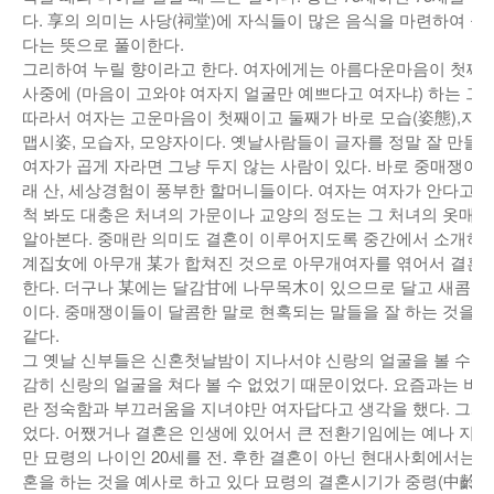
다. 享의 의미는 사당(祠堂)에 자식들이 많은 음식을 마련하여 
다는 뜻으로 풀이한다.
그리하여 누릴 향이라고 한다. 여자에게는 아름다운마음이 첫째이
사중에 (마음이 고와야 여자지 얼굴만 예쁘다고 여자냐) 하는 그런
따라서 여자는 고운마음이 첫째이고 둘째가 바로 모습(姿態),자태
맵시姿, 모습자, 모양자이다. 옛날사람들이 글자를 정말 잘 만들
여자가 곱게 자라면 그냥 두지 않는 사람이 있다. 바로 중매쟁이
래 산, 세상경험이 풍부한 할머니들이다. 여자는 여자가 안다고
척 봐도 대충은 처녀의 가문이나 교양의 정도는 그 처녀의 옷매
알아본다. 중매란 의미도 결혼이 이루어지도록 중간에서 소개하는
계집女에 아무개 某가 합쳐진 것으로 아무개여자를 엮어서 결혼하
한다. 더구나 某에는 달감甘에 나무목木이 있으므로 달고 새콤한 
이다. 중매쟁이들이 달콤한 말로 현혹되는 말들을 잘 하는 것을 
같다.
그 옛날 신부들은 신혼첫날밤이 지나서야 신랑의 얼굴을 볼 수 
감히 신랑의 얼굴을 쳐다 볼 수 없었기 때문이었다. 요즘과는 비교
란 정숙함과 부끄러움을 지녀야만 여자답다고 생각을 했다. 그게
었다. 어쨌거나 결혼은 인생에 있어서 큰 전환기임에는 예나 지금
만 묘령의 나이인 20세를 전. 후한 결혼이 아닌 현대사회에서는 
혼을 하는 것을 예사로 하고 있다 묘령의 결혼시기가 중령(中齡)