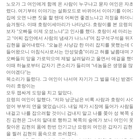
노모가 그 여인에게 함께 온 사람이 누구냐고 묻자 여인은 자초
렸다. 여기부터 이야기는 설화모드로 바뀌어서 이야기를 이어가
집에 오면 나쁜 짓을 할 텐데 어쩌면 좋겠느냐고 걱정을 하더니
숨겨뒀다. 이때 호랑이세마리가 나타났다. 호랑이를 본 묘령의 
보자 “오빠들 이제 오셨느냐”고 인사를 했다. 호랑이 세 마리는 
고 “어찌 집안에서 사람의 냄새가 나느냐”며 집구석구석을 뒤지
김현을 끌어내렸다. “오늘은 사냥감 한 마리 잡지를 못했는데 이
들어왔으니 아침식사로서는 안성맞춤”이라고 혀를 날름대며 가까이
오빠들의 앞을 가로막으며 제발 살려달라고 울면서 애걸을 했다.
이때 하늘로부터 갑자기 큰소리가 들리며 “네놈들은 생명을 많이
어야겠다”는
목소리가 들렸다. 그 여인이 나서며 자기가 그 벌을 대신 받겠다고
마리 호랑이는
모두 잽싸게 도망을 치고 말았다.
묘령의 여인이 말했다. “저와 낭군님은 비록 사람과 호랑이 사
얻어 부부의 연을 맺었습니다. 내일 제가 시장에 들어가 사람들을
내걸고 나를 잡으려할 것이니 겁내지 말고 나를 쫒아 성 북쪽 숲
진 김현은 그녀의 말대로 행하고 북쪽의 숲에가 보니 여인이 웃으
찾아온 김현의 품에 한번 안기고난 묘령의 여인은 갑자기 김현의
을 찔러 김현의 품속으로 쓰러졌다.