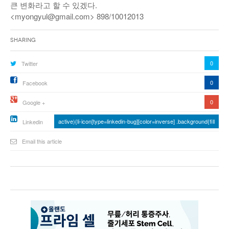
큰 변화라고 할 수 있겠다.
<myongyul@gmail.com> 898/10012013
Sharing
0
Twitter
0
Facebook
0
Google +
active){li-icon[type=linkedin-bug][color=inverse] .background{fill
Linkedin
Email this article