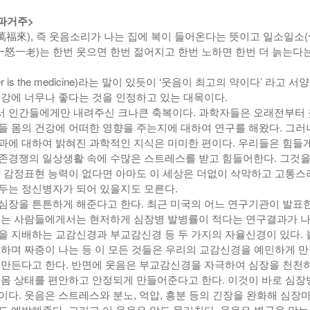
년 10
탬파거주>
-
<발행인칼럼> 본사 ‘문화사업’에 후원과 격려 이어져
한인들 다수인 오버스테이 불법체류자들 국내선
2015년 03월 11일
福來), 즉 웃음소리가 나는 집에 복이 들어온다는 뜻이고 일소일소
- 15 hours ago
공항에서 무더기 체포되고 있다
(一怒一老)는 한번 웃으면 한번 젊어지고 한번 노하면 한번 더 늙는다
<발행인칼럼> 한인사회 화합 원한다면 ‘한인회관’ 포기
-
한인들 많은 오버스테이 불법체류 형사처벌한다
- 2015년 02월 18일
2026년 07월 30일
야
er is the medicine)라는 말이 있듯이 ‘웃음이 최고의 약이다’ 라고 서
View All
건강에 너무나 좋다는 것을 인정하고 있는 대목이다.
View All
 인간들에게만 내려주신 크나큰 축복이다. 과학자들은 오래전부터
들 몸의 건강에 어떠한 영향을 주는지에 대하여 연구를 해왔다. 그러
과에 대하여 밝혀진 과학적인 지식은 미미한 편이다. 우리들은 힘들게
존경쟁의 일상생활 속에 수많은 스트레스를 받고 힘들어한다. 그것을
한 감정표현 능력이 없다면 아마도 이 세상은 더없이 삭막하고 고통스
두는 정신병자가 되어 있을지도 모른다.
심장을 튼튼하게 해준다고 한다. 최근 미국의 어느 연구기관이 발표한
웃는 사람들에게서는 현저하게 심장병 발병률이 적다는 연구결과가 나
을 지배하는 교감신경과 부교감신경 등 두 가지의 자율신경이 있다. 
조하며 짜증이 나는 등 이 모든 것들은 우리의 교감신경을 예민하게 
 만든다고 한다. 반면에 웃음은 부교감신경을 자극하여 심장을 천천히
 몸 상태를 편안하고 안정되게 만들어준다고 한다. 이것이 바로 심장
이다. 웃음은 스트레스와 분노, 억압, 흥분 등의 긴장을 완화해 심장
도 예방해준다. 그리고 이 웃음은 암도 물리친다. 웃음은 병균을 막는