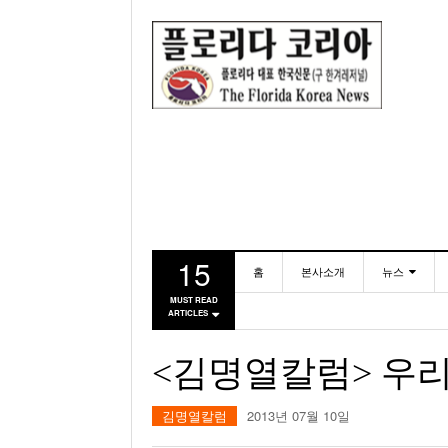
15
홈
본사소개
뉴스
MUST READ
ARTICLES
동포
미국
<김명열칼럼> 우리
김명열칼럼
2013년 07월 10일