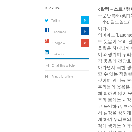
<칼럼니스트 / 
Sharing
소문만복래(笑門萬
0
Twitter
一小), 일노일노
이다.
0
Facebook
영어에도(Laught
도 웃음이 우리 
0
Google +
웃음은 하나님께서
이 왜생기며 우리
Linkedin
직 웃음의 건강효
active){li-
icon[type=linkedin-bug]
Email this article
아가면서 극한 생
[color=inverse]
.background{fill
할 수 있는 적절
Print this article
것이며 인간들 모
우리들의 웃음은 
에 의하면 많이 
우리 몸에는 내장
고 불안하고, 초
서 심장을 상하게
게 하며 우리들의
적게 생기는 이유
은 무서운 돌연사