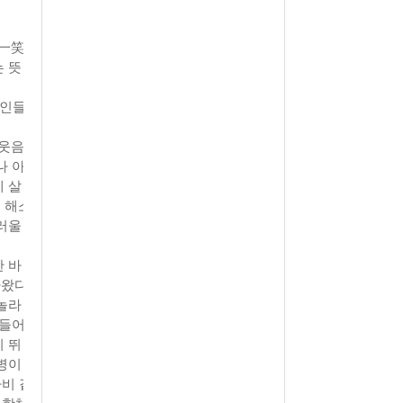
월 26일
- 2011년 05월 04일
주유 한 번으로 가 볼만한 여행지!<96회>
View All
(一笑
View All
는 뜻
해
양인들
 웃음
나 아
 살
 해소
러울
 바
왔다.
놀라
만들어
 뛰
병이
마비 같
 항체