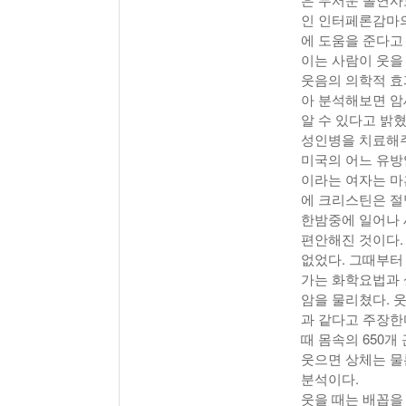
인 인터페론감마의
에 도움을 준다고
이는 사람이 웃을
웃음의 의학적 효
아 분석해보면 암세
알 수 있다고 밝
성인병을 치료해주
미국의 어느 유방
이라는 여자는 마
에 크리스틴은 절
한밤중에 일어나 
편안해진 것이다.
없었다. 그때부터
가는 화학요법과 
암을 물리쳤다. 
과 같다고 주장한
때 몸속의 650개
웃으면 상체는 물
분석이다.
웃을 때는 배꼽을