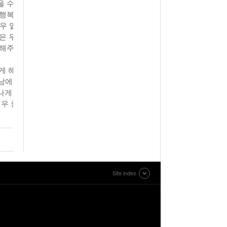
을 수
 행복
우 열
은 우
 해주
게 해
 남에
나게
매우 중
Site index