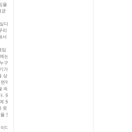
임을
평균
싶다.
우리
내서
제임
후에는
 누구
공기가
을 상
 면역
활 속
. 웃
에 웃
 웃
을 웃
법이다.