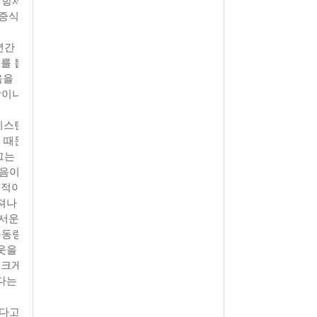
 증식
년간
를 뽑
음을
암이나
리스틴
 때문
그는
마음이
본적이
져나
무서운
운동량
웃을
 크게
다는
준다고