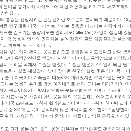
 분비를 증가시켜 바이러스에 대한 저항력을 키워주며 세포조직의
 밝혀졌다.
 때 통증을 진정시키는 엔돌핀이란 호르몬이 분비되기 때문이다. 18
과를 연구해온 미국의 리버트 박사는 웃음을 터뜨리는 사람에게서 피
포를 일으키는 종양세포를 킬러세포(Killer Cell)가 많이 생성돼 있
혔다. 즉 웃음이 인체의 면역력을 높여 감기와 같은 감염질환은 물론 
고 예방해 준다는 것이다.
암을 앓는 여자 환자는 웃음요법으로 유방암을 치료했다고 한다. 크
흔 살에 유방암진단을 받았다. 자신의 어머니도 유방암으로 사망했기
망과 두려움 속에서 수술을 받았다. 수술을 받은지 4주일이 되던 날 
새로운 사실을 깨달았다. 낮에 찾아온 친구와 실컷 웃은 덕에 몸과 
 수술뒤 이웃이나 가족들이 따듯하게 대해줬지만 크리스틴은 웃어 
 그녀는 웃음과 유머로 암을 이겨내기로 했다. 그녀는 머리카락이 빠
살에 물집이 생기는 방사선요법을 웃음요법으로 견뎌내고 끝내는 
웃음 치료사들은 사람이 한번 웃을 때의 운동효과는 에어로빅 5분의 
다. 미국 스텐포드 대학의 윌리엄프라이 박사는 사람이 한바탕 크게 
 근육 중 231개 근육이 움직여서 많은 에너지를 소모한다고 설명한다.
론 위장, 가슴근육, 심장까지 움직이게 만들어 상당한 운동효과가 있
 잡고 크게 웃는 것이 좋다. 웃을 경우에는 혈액순환도 활발하게 해