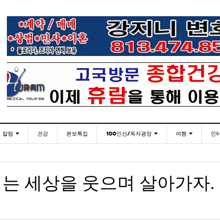
칼럼
건강
본보특집
100인선/독자광장
여행
인
발행인칼럼
100인선
인근여행지
- 2026년 
재미한국학교협의회(NAKS) 제44회 학술대회 및
플로리다코리아 애독자 여러분께 드리는 말씀
<플로
월 27일
- 15 hours ago
정기총회
김명열칼럼
독자광장
놀이공원
는 세상을 웃으며 살아가자.
이명덕칼럼
낚시/비치
- 15 hours ago
<발행인 편지>플로리다코리아 “연합회 모든 기사 취재
통합한국학교 개학식 및 학생모집
미주 
- 2023년 08월 30일
- 20
부”
김선옥칼럼
골프
<기고> 매년 8월 4일이 되면 잊을 수 없는 국내외
- 2021년 12월 
김원동칼럼
- 15 hours ago
복된 성탄절과 희망찬 새해 맞이하세요!
3사람!!
“플로