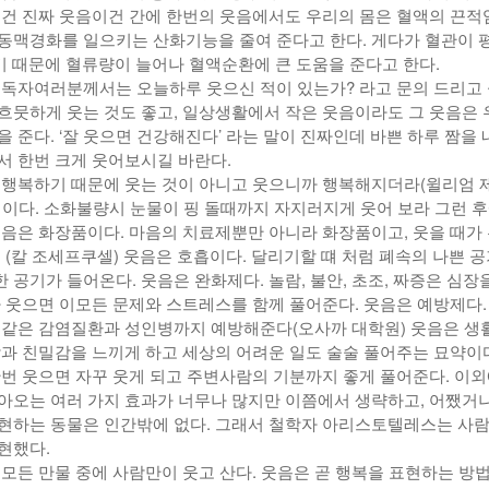
이건 진짜 웃음이건 간에 한번의 웃음에서도 우리의 몸은 혈액의 끈적
동맥경화를 일으키는 산화기능을 줄여 준다고 한다. 게다가 혈관이 
기 때문에 혈류량이 늘어나 혈액순환에 큰 도움을 준다고 한다.
 독자여러분께서는 오늘하루 웃으신 적이 있는가? 라고 문의 드리고 
흐뭇하게 웃는 것도 좋고, 일상생활에서 작은 웃음이라도 그 웃음은 
 준다. ‘잘 웃으면 건강해진다’ 라는 말이 진짜인데 바쁜 하루 짬을 
서 한번 크게 웃어보시길 바란다.
 행복하기 때문에 웃는 것이 아니고 웃으니까 행복해지더라(윌리엄 
제이다. 소화불량시 눈물이 핑 돌때까지 자지러지게 웃어 보라 그런 
웃음은 화장품이다. 마음의 치료제뿐만 아니라 화장품이고, 웃을 때가
 (칼 조세프쿠셀) 웃음은 호흡이다. 달리기할 떄 처럼 폐속의 나쁜 
공기가 들어온다. 웃음은 완화제다. 놀람, 불안, 초조, 짜증은 심장
나 웃으면 이모든 문제와 스트레스를 함께 풀어준다. 웃음은 예방제다.
 같은 감염질환과 성인병까지 예방해준다(오사까 대학원) 웃음은 생
감과 친밀감을 느끼게 하고 세상의 어려운 일도 술술 풀어주는 묘약이다
한번 웃으면 자꾸 웃게 되고 주변사람의 기분까지 좋게 풀어준다. 이외
아오는 여러 가지 효과가 너무나 많지만 이쯤에서 생략하고, 어쨌거나
현하는 동물은 인간밖에 없다. 그래서 철학자 아리스토텔레스는 사람
현했다.
 모든 만물 중에 사람만이 웃고 산다. 웃음은 곧 행복을 표현하는 방