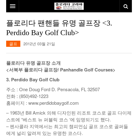
홈
플로리다 팬핸들 유명 골프장 <3.
Perdido Bay Golf Club>
본사소개
골프
2012년 03월 21일
뉴스
칼럼
동포
플로리다 유명 골프장 소개
<서북부 플로리다 골프장/ Panhandle Golf Courses>
건강
미국
발행인칼럼
3. Perdido Bay Golf Club
본보특집
김명열칼럼
주소 : One Doug Ford D. Pensacola, FL 32507
100인선/독자광장
이명덕칼럼
전화 : (850)492-1223
홈페이지 : www.perdidobaygolf.com
여행
김선옥칼럼
100인선
– 1963년 Bill Amick 의해 디자인된 리조트 코스로 골프 다이제
스트에 “베스트 뉴 퍼블릭 코스 ‘에 임명되기도 했다.
인터뷰/탐방
김원동칼럼
독자광장
인근여행지
– 펜사콜라 지역에서는 최고의 챔피언십 골프 코스로 골퍼들
에게 널리 알려져 있는 유명한 코스다.
놀이공원