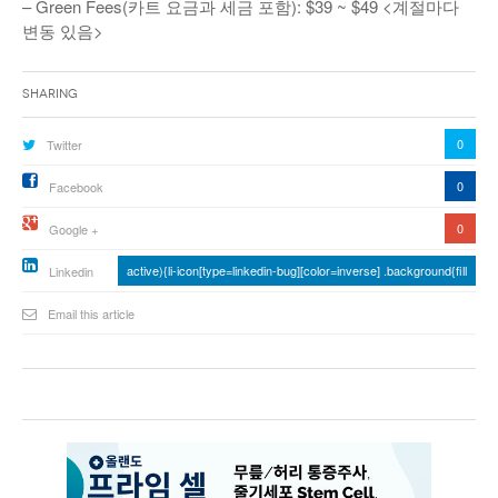
– Green Fees(카트 요금과 세금 포함): $39 ~ $49 <계절마다
낚시/비치
변동 있음>
골프
Sharing
0
Twitter
0
Facebook
0
Google +
active){li-icon[type=linkedin-bug][color=inverse] .background{fill
Linkedin
Email this article