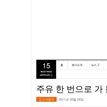
15
홈
본사소개
뉴스
MUST READ
ARTICLES
동포
미국
주유 한 번으로 가 
인근여행지
2011년 05월 04일