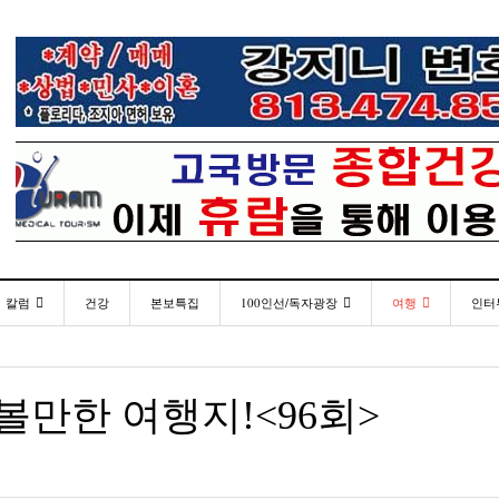
칼럼
건강
본보특집
100인선/독자광장
여행
인터
발행인칼럼
100인선
인근여행지
-
- 2026년 
한인들 많은 오버스테이 불법체류 형사처벌한다
플로리다코리아 애독자 여러분께 드리는 말씀
<플로
2026년 07월 30일
월 27일
김명열칼럼
독자광장
놀이공원
볼만한 여행지!<96회>
이명덕칼럼
낚시/비치
- 2026년
<발행인 편지>플로리다코리아 “연합회 모든 기사 취재
탬파베이 K 봉사센터, 장학금 수여식 및 의료봉사
미주 
- 2023년 08월 30일
07월 30일
- 20
부”
김선옥칼럼
골프
김원동칼럼
- 2026년
- 2021년 12월 
손현주씨와 윤영아씨 초청 뮤지컬 공연
복된 성탄절과 희망찬 새해 맞이하세요!
“플로