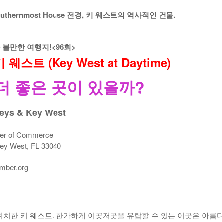
07월 22일
년 10
thernmost House 전경, 키 웨스트의 역사적인 건물.
-
<발행인칼럼> 본사 ‘문화사업’에 후원과 격려 이어져
2015년 03월 11일
- 2026년
무적함대 스페인, 16년만에 월드컵 우승
07월 22일
<발행인칼럼> 한인사회 화합 원한다면 ‘한인회관’ 포기
 볼만한 여행지!<96회>
- 2015년 02월 18일
야
다인종우호협회 소속 이웃들, 한국의 선거 개혁
스트 (Key West at Daytime)
- 2026년 07월 22일
요구
View All
View All
더 좋은 곳이 있을까?
Keys & Key West
er of Commerce
 Key West, FL 33040
mber.org
 위치한 키 웨스트. 한가하게 이곳저곳을 유람할 수 있는 이곳은 아름