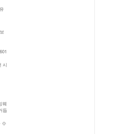
여유
맛보
601
런 시
밍웨
거듭
볼 수