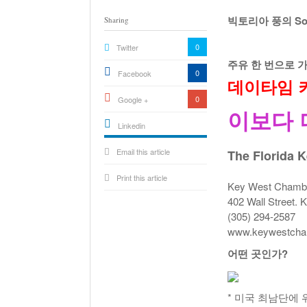
빅토리아 풍의 Sou
Sharing
0
Twitter
주유 한 번으로 가
0
Facebook
데이타임 키 웨
0
Google +
이보다 
Linkedin
active){li-
Email this article
icon[type=linkedin-bug]
The Florida 
[color=inverse]
.background{fill
Print this article
Key West Chamb
402 Wall Street.
(305) 294-2587
www.keywestcha
어떤 곳인가?
* 미국 최남단에