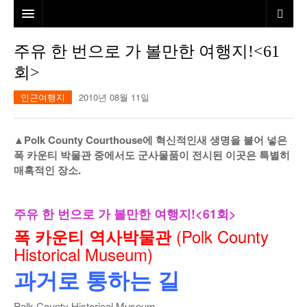
홈
주유 한 번으로 가 볼만한 여행지!<61
회>
본사소개
인근여행지
2010년 08월 11일
뉴스
칼럼
동포
▲Polk County Courthouse에 혁신적인새 생명을 불어 넣은
폭 카운티 박물관 중에서도 군사물품이 전시된 이곳은 특별히
건강
미국
발행인칼럼
매혹적인 장소.
본보특집
김명열칼럼
주유 한 번으로 가 볼만한 여행지!<61회>
100인선/독자광장
이명덕칼럼
(Polk County
폭 카운티 역사박물관
여행
김선옥칼럼
100인선
Historical Museum)
인터뷰/탐방
김원동칼럼
독자광장
인근여행지
과거로 통하는 길
놀이공원
Polk County Historical Museum