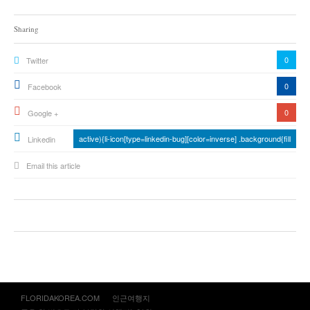
Sharing
0
Twitter
0
Facebook
0
Google +
active){li-icon[type=linkedin-bug][color=inverse] .background{fill
Linkedin
Email this article
FLORIDAKOREA.COM
인근여행지