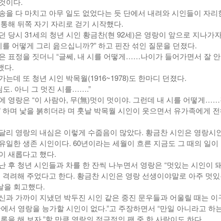
것이다.
송을 다 마치고 아무 일도 없었다는 듯 단에서 내려와 시인들이 자리
 통해 뒤쪽 자기 자리로 걷기 시작했다.
 당시 31세의 청년 시인 황금찬(현 92세)은 영랑이 앞으로 지나가자
시를 어떻게 그리 읊으십니까?” 하고 핀잔 섞인 질문을 던졌다.
은 표정을 짓더니 “글쎄, 내 시를 어떻게……나이가 들어가면서 잘 안
했다.
는데 또 청년 시인 박목월(1916~1978)도 한마디 던졌다.
님도. 아니 그 멋진 시를…….”
 영랑은 “이 사람아, 무(無)멋이 멋이야. 그런데 내 시를 어떻게…
” 하며 낯을 붉히더라 며 훗날 박목월 시인이 웃으면서 유가족에게 
달리 영랑의 내심은 이렇게 수줍음이 많았다. 황금찬 시인은 영랑시
유일한 생존 시인이다. 60년이라는 세월이 흐른 지금도 그 때의 일이
이 새롭다고 했다.
난 후 청년 시인들과 차를 한 잔씩 나누면서 영랑은 “멋있는 시인이 
을 격려해 주었다고 한다. 황금찬 시인은 영랑 선생이야말로 아주 멋
날을 회고했다.
신과 가까이 지냈던 박두진 시인 같은 중진 문우들과 어울릴 때는 이
단에서 영랑을 능가할 시인이 없다.”고 주장하면서 “만일 아니라고 하는
론을 해 보자.”할 만큼 영랑의 적극적인 팬 중 한 사람이도 하다.