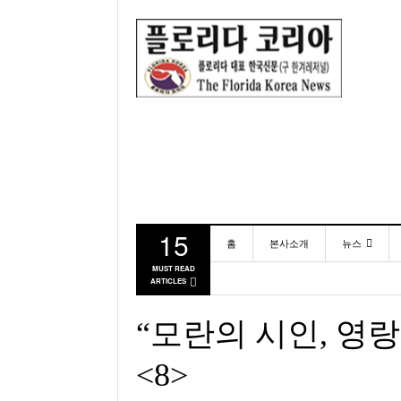
15
홈
본사소개
뉴스
MUST READ
ARTICLES
동포
미국
“모란의 시인, 영
<8>