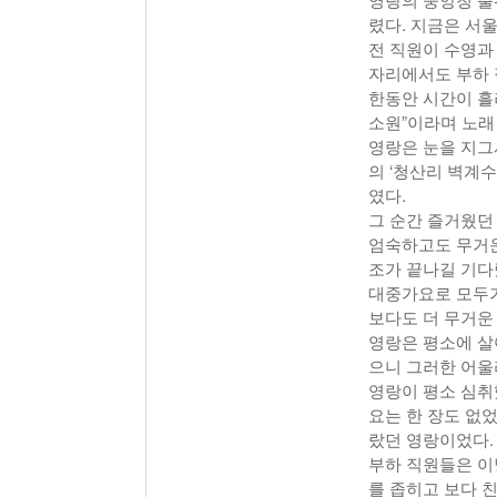
렸다. 지금은 서
전 직원이 수영과
자리에서도 부하 
한동안 시간이 흘
소원”이라며 노래 
영랑은 눈을 지그
의 ‘청산리 벽계
였다.
그 순간 즐거웠던
엄숙하고도 무거운
조가 끝나길 기다
대중가요로 모두가
보다도 더 무거운
영랑은 평소에 살
으니 그러한 어울
영랑이 평소 심취
요는 한 장도 없었
랐던 영랑이었다.
부하 직원들은 이
를 좁히고 보다 