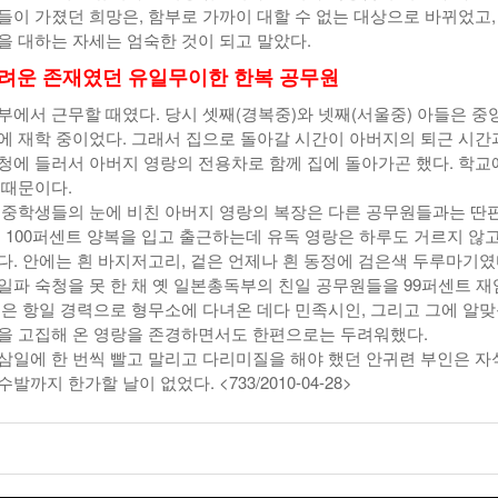
들이 가졌던 희망은, 함부로 가까이 대할 수 없는 대상으로 바뀌었고,
을 대하는 자세는 엄숙한 것이 되고 말았다.
려운 존재였던 유일무이한 한복 공무원
부에서 근무할 때였다. 당시 셋째(경복중)와 넷째(서울중) 아들은 중
에 재학 중이었다. 그래서 집으로 돌아갈 시간이 아버지의 퇴근 시간
청에 들러서 아버지 영랑의 전용차로 함께 집에 돌아가곤 했다. 학교
 때문이다.
 중학생들의 눈에 비친 아버지 영랑의 복장은 다른 공무원들과는 딴
은 100퍼센트 양복을 입고 출근하는데 유독 영랑은 하루도 거르지 않고
다. 안에는 흰 바지저고리, 겉은 언제나 흰 동정에 검은색 두루마기였
일파 숙청을 못 한 채 옛 일본총독부의 친일 공무원들을 99퍼센트 
들은 항일 경력으로 형무소에 다녀온 데다 민족시인, 그리고 그에 알
을 고집해 온 영랑을 존경하면서도 한편으로는 두려워했다.
삼일에 한 번씩 빨고 말리고 다리미질을 해야 했던 안귀련 부인은 자
까지 한가할 날이 없었다. <733/2010-04-28>