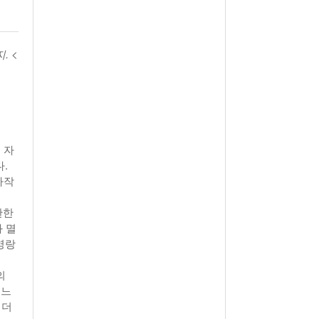
월 26일
- 2011년 05월 04일
주유 한 번으로 가 볼만한 여행지!<96회>
View All
View All
. <
해
 자
.
자작
란한
 멸
영랑
의
대느
 더