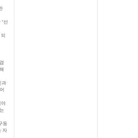
한
 “선
 되
…겸
전해
인과
 어
돼야
있는
구동
 자