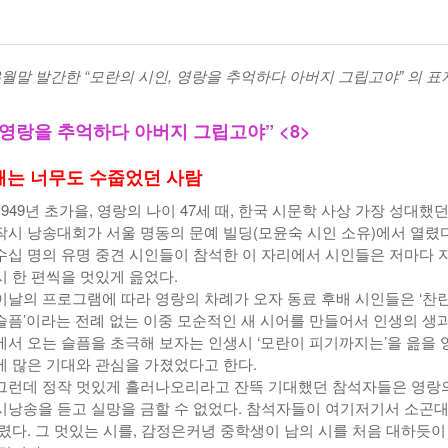
년 10
-
<발행인칼럼> 본사 ‘문화사업’에 후원과 격려 이어져
한인들 다수인 오버스테이 불법체류자들 국내선
2015년 03월 11일
- 1일 ago
공항에서 무더기 체포되고 있다
말 발간한 “모란의 시인, 영랑을 추억하다 아버지 그립고야” 의 표지
<발행인칼럼> 한인사회 화합 원한다면 ‘한인회관’ 포기
-
한인들 많은 오버스테이 불법체류 형사처벌한다
- 2015년 02월 18일
2026년 07월 30일
야
 영랑을 추억하다 아버지 그립고야” <8>
View All
View All
때는 너무도 수줍었던 사람
1949년 초가을, 영랑의 나이 47세 때, 한국 시문학 사상 가장 성대했던
작시 낭송대회가 서울 명동의 문예 빌딩(모윤숙 시인 소유)에서 열렸다
수십 명의 유명 중견 시인들이 참석한 이 자리에서 시인들은 저마다 
시 한 편씩을 멋있게 읊었다.
이날의 프로그램에 따라 영랑의 차례가 오자 동료 후배 시인들은 ‘찬
슬픔’이라는 전례 없는 이중 모순적인 새 시어를 만들어서 인생의 생과
에서 오는 슬픔을 초극해 보자는 인생시 ‘모란이 피기까지는’을 읊을 
에 많은 기대와 관심을 가졌었다고 한다.
그런데 정작 멋있게 흘러나오리라고 잔뜩 기대했던 참석자들은 영랑
시낭송을 듣고 실망을 금할 수 없었다. 참석자들이 여기저기서 소곤
렸다. 그 멋있는 시를, 감정은커녕 중학생이 남의 시를 처음 대하듯이