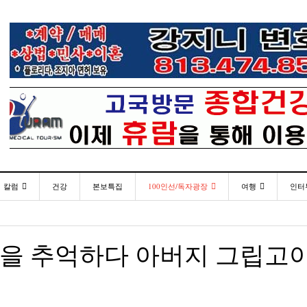
칼럼
건강
본보특집
100인선/독자광장
여행
인터
발행인칼럼
100인선
인근여행지
- 2026년 
재미한국학교협의회(NAKS) 제44회 학술대회 및
플로리다코리아 애독자 여러분께 드리는 말씀
<플로
월 27일
- 1일 ago
정기총회
김명열칼럼
독자광장
놀이공원
랑을 추억하다 아버지 그립고야
이명덕칼럼
낚시/비치
- 1일 ago
<발행인 편지>플로리다코리아 “연합회 모든 기사 취재
통합한국학교 개학식 및 학생모집
미주 
- 2023년 08월 30일
- 20
부”
김선옥칼럼
골프
<기고> 매년 8월 4일이 되면 잊을 수 없는 국내외
김원동칼럼
- 2021년 12월 
- 1일 ago
복된 성탄절과 희망찬 새해 맞이하세요!
3사람!!
“플로