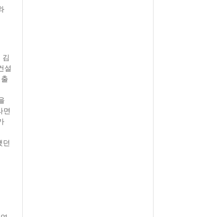
와
 김
건설
 출
을
라면
가
했던
 열