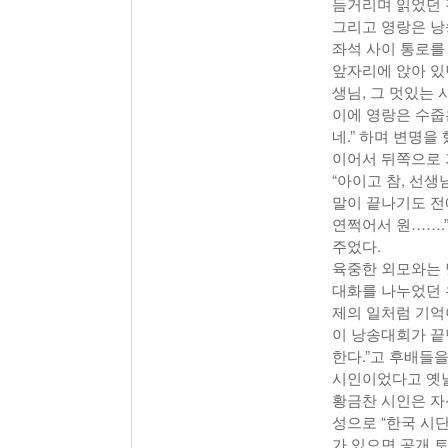
듬거리며 읽었던 
그리고 영랑은 낭
좌석 사이 통로를
앞자리에 앉아 있던
생님, 그 멋있는 
이에 영랑은 수줍
네.” 하며 변명을 
이어서 뒤쪽으로 가
“아이고 참, 선생
말이 끝나기도 전에
연쩍어서 원…….
주었다.
육중한 외모와는 
대화를 나누었던 
제의 일처럼 기억
이 낭송대회가 끝
한다.”고 후배들
시인이었다고 옛
황금찬 시인은 자
성으로 “한국 시
가 있으면 공개 토