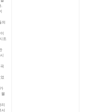
.
이
들의
진이
평시조
한
 시
가곡
없었
중가
 몰
거리
면서