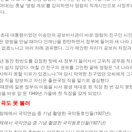
여대)는 훗날 ‘영랑 계보’를 강의하면서 영랑의 직계시인으로 서정주
다.
 초대 대통령이었던 이승만의 공보비서관이 바로 영랑의 친구인 시인
은 영랑을 만날 때마다 인재난을 한탄하면서 정부에 들어와 새 나라 
수 없겠느냐고 여러 차례 권유했다. 그가 제안한 자리가 공보처 차장과
5년 동안 한반도를 강점한 탓에 새 정부가 들어서서 고위직 공무원 직
가 쉽지 않았다. 며칠 간 친구의 권유를 고민한 끝에 영랑은 “내 나라
사하지 못할 이유가 있겠느냐.”며 당시 막역한 친구였던 모씨에게 그
장 직을 양보하고 자신은 출판국장 직을 맡기로 결심했다.
 때문에 일본 정부의 미움을 사서 평생 제대로 된 직장 한 번 갖지 못
)을 바로 앞 둔 1949년 가을에 첫 직장을 갖게 되었다.
 곡도 못 불러
채에서 국악연습 중 기념 촬영한 국악동호인들(1927년)
판국장 취임을 축하하는 야유회가 당시 유원지였던 뚝섬 광나루에서