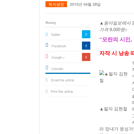
독자광장
2010년 04월 28일
▲동아일보에서 3월
Sharing
가격 9,000원>
0
Twitter
“모란의 시인,
0
Facebook
자작 시 낭송 
0
Google +
Linkedin
active){li-
Email this article
icon[type=linkedin-bug]
[color=inverse]
.background{fill
Print this article
▲필자 김현철
라 장내가 웅성거