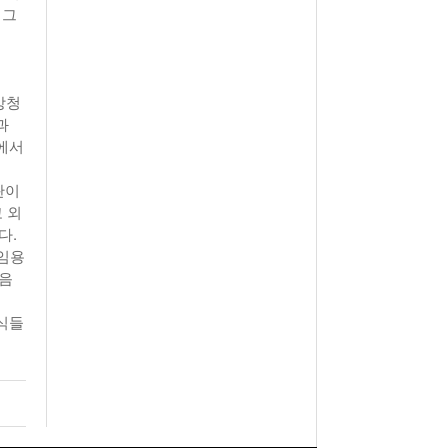
 그
앙청
과
에서
판이
 외
다.
재임용
맞음
식들