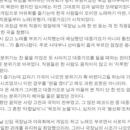
울의 복판이 됐지만 당시에는 자연 그대로의 강과 널따란 모래밭이었다
 게임으로 야유회를 즐기는데 한국 사람들이 모이면 노래하기 마련, 
직원들부터 노래(유행가, 대중가요)가 시작되었다.
러 과장급 부하 직원이 영랑에게 “국장님 노래 한 번 듣는 게 전 직원
한 곡을 청했다.
시 감고 노래를 부르기 시작했는데 예상했던 대중가요가 아니라 황
수야…’가 흘러나왔다. 주로 사대부나 선비들이 즐겨 부르던 점잖은 
 분위기는 찬 물을 끼얹은 듯 사라지고 대중가요를 들을 때와는 판이
 분위기로 바뀌었다. 직원들은 한 사람도 움직이지 않고 이 ‘지루한’
렸다.
 즐기는데 갑자기 가곡이 나오면 분위기가 확 바뀐다고들 하는데 
 시조였으니 이런 경우를 “판을 깼다”고 해도 과한 표현은 아니리라.
아 온 세계가 그러했고 대중가요로 남과 어울려 본 적이 단 한 번도 
리는 분위기까지 헤아릴 줄은 몰랐던 것이다.
했던 음악은 서양 고전과 국악이 전부였고, 그 많은 레코드판 중 대
다. 그 흔한 ‘타향살이’니 ‘목포의 눈물’이니, 심지어 가곡 ‘봉선화’조차
날 신임 국장님과 야유회에서 게임도 하고 노래도 부르면서 서로의 
친밀한 관계를 유지하길 희망했으리라. 그러나 국장님의 시조가 나오