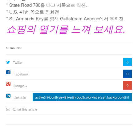
* State Road 780을 타고 서쪽으로 직진.
* U.S. 41번 쪽으로 좌회전
* St. Armands Key를 향해 Gulfstream Avenue에서 우회전.
쇼핑의 열기를 느껴 보세요.
Sharing
0
Twitter
0
Facebook
0
Google +
active){li-icon[type=linkedin-bug][color=inverse] .background{fill
Linkedin
Email this article