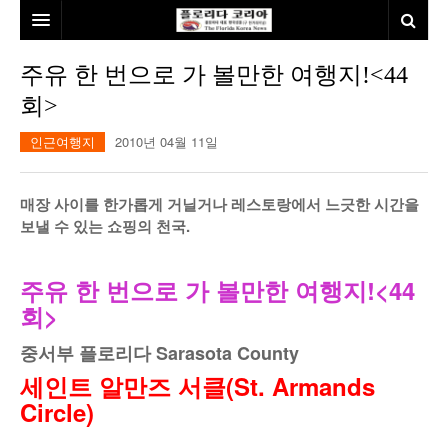
홈
주유 한 번으로 가 볼만한 여행지!<44
회>
본사소개
인근여행지
2010년 04월 11일
뉴스
칼럼
동포
매장 사이를 한가롭게 거닐거나 레스토랑에서 느긋한 시간을
보낼 수 있는 쇼핑의 천국.
건강
미국
발행인칼럼
본보특집
김명열칼럼
주유 한 번으로 가 볼만한 여행지!<44
회>
100인선/독자광장
이명덕칼럼
중서부 플로리다 Sarasota County
여행
김선옥칼럼
100인선
세인트 알만즈 서클(St. Armands
인터뷰/탐방
김원동칼럼
독자광장
인근여행지
Circle)
놀이공원