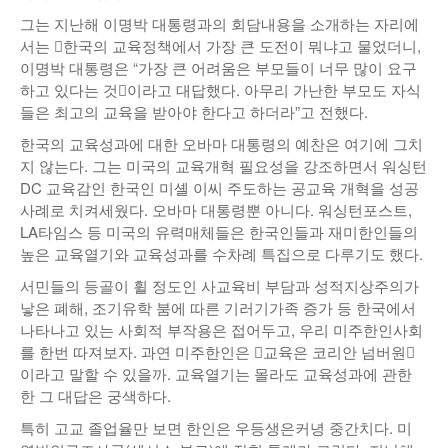
그는 지난해 이명박 대통령과의 회담내용을 소개하는 자리에
서는 󰡒한국의 교육정책에서 가장 큰 도전이 뭐냐고 물었더니,
이명박 대통령은 “가장 큰 어려움은 부모들이 너무 많이 요구
하고 있다는 것󰡑이라고 대답했다. 아무리 가난한 부모도 자식
들은 최고의 교육을 받아야 한다고 하더라”고 전했다.
한국의 교육성과에 대한 오바마 대통령의 예찬은 여기에 그치
지 않는다. 그는 미국의 교육개혁 필요성을 강조하면서 워싱턴
DC 교육감인 한국인 미셸 이씨 주도하는 공교육 개혁을 성공
사례로 치켜세웠다. 오바마 대통령뿐 아니다. 워싱턴포스트,
LA타임스 등 미국의 유력매체들은 한국인들과 재미한인들의
높은 교육열기와 교육성과를 수차례 특집으로 다루기도 했다.
서민들의 등골이 휠 정도인 사교육비 부담과 성적지상주의가
낳은 폐해, 조기유학 붐에 따른 기러기가족 증가 등 한국에서
나타나고 있는 사회적 부작용은 접어두고, 우리 미주한인사회
를 한번 따져보자. 과연 미주한인은 󰡒교육은 코리안 넘버원󰡓
이라고 말할 수 있을까. 교육열기는 몰라도 교육성과에 관한
한 그 대답은 궁색하다.
특히 고교 졸업율만 보면 한인은 우등생은커녕 중간치다. 미