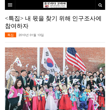
홈
<특집> 내 몫을 찾기 위해 인구조사에
참여하자
본사소개
특집
2010년 01월 13일
뉴스
칼럼
동포
건강
미국
발행인칼럼
본보특집
김명열칼럼
100인선/독자광장
이명덕칼럼
여행
김선옥칼럼
100인선
인터뷰/탐방
김원동칼럼
독자광장
인근여행지
놀이공원