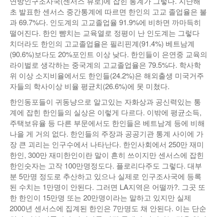
연방인구조사국(센서스 뷰로)에 잡힌 통계가 그렇다. 지난해
초 발표한 센서스 중간통계에 따르면 한인의 고교 졸업율은 불
과 69.7%다. 인도계의 고교졸업율 91.9%에 비하면 까마득히
떨어진다. 한인 뺨치는 교육열로 정평이 난 인도계는 그렇다
치더라도 한인의 고교졸업율은 필리핀계(91.4%) 베트남계
(90.6%)보다도 20%포인트 이상 낮다. 한인들이 은연중 교육의
라이벌로 생각하는 중국계의 고교졸업율은 79.5%다. 학사학
위 이상 소지비율에서도 한인들(24.2%)은 해외출생 미국거주
자들의 학사이상 비율 평균치(26.6%)에 못 미쳤다.
한인동포들이 귀동냥으로 알고있는 자화상과 공신력있는 통
계에 잡힌 한인들의 실상은 이렇게 다르다. 이밖에 평균소득,
주택보유율 등 다른 부문에서도 한인들은 베트남계 등에 비해
나을 게 거의 없다. 한인들의 주장과 공공기관 통계 사이에 가
장 큰 괴리는 인구수에서 나타난다. 한인사회에서 250만 재미
한인, 300만 재미한인이란 말이 흔히 쓰이지만 센서스에 잡힌
한인숫자는 고작 100만명정도다. 플로리다주도 그렇다. 대부
분 5만명 정도로 추산하고 있으나 실제로 인구조사국에 등록
된 수치는 1만명이 안된다. 그러면 LA지역은 어떨까?. 그곳 또
한 한인이 15만명 또는 20만명이라는 말하고 있지만 실제
2000년 센서스에 집계된 한인은 7만명도 채 안된다. 이는 단순