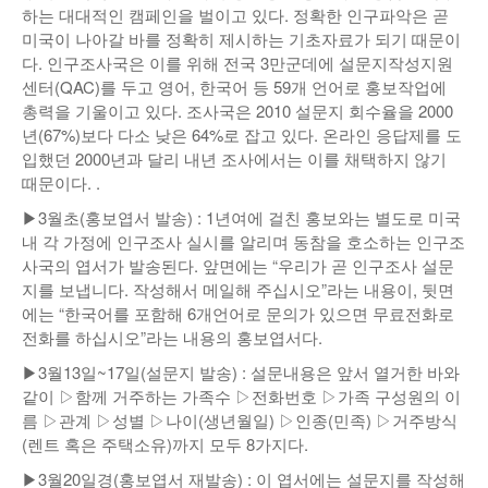
하는 대대적인 캠페인을 벌이고 있다. 정확한 인구파악은 곧
미국이 나아갈 바를 정확히 제시하는 기초자료가 되기 때문이
다. 인구조사국은 이를 위해 전국 3만군데에 설문지작성지원
센터(QAC)를 두고 영어, 한국어 등 59개 언어로 홍보작업에
총력을 기울이고 있다. 조사국은 2010 설문지 회수율을 2000
년(67%)보다 다소 낮은 64%로 잡고 있다. 온라인 응답제를 도
입했던 2000년과 달리 내년 조사에서는 이를 채택하지 않기
때문이다. .
▶3월초(홍보엽서 발송) : 1년여에 걸친 홍보와는 별도로 미국
내 각 가정에 인구조사 실시를 알리며 동참을 호소하는 인구조
사국의 엽서가 발송된다. 앞면에는 “우리가 곧 인구조사 설문
지를 보냅니다. 작성해서 메일해 주십시오”라는 내용이, 뒷면
에는 “한국어를 포함해 6개언어로 문의가 있으면 무료전화로
전화를 하십시오”라는 내용의 홍보엽서다.
▶3월13일~17일(설문지 발송) : 설문내용은 앞서 열거한 바와
같이 ▷함께 거주하는 가족수 ▷전화번호 ▷가족 구성원의 이
름 ▷관계 ▷성별 ▷나이(생년월일) ▷인종(민족) ▷거주방식
(렌트 혹은 주택소유)까지 모두 8가지다.
▶3월20일경(홍보엽서 재발송) : 이 엽서에는 설문지를 작성해