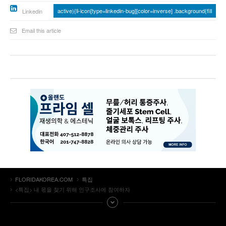
active){li-icon[type=linkedin-bug][color=inverse] .background{fill
Linkedin
Email this article
FLORIDAKOREA.COM
특집
<특집> 내 몫을 찾기 위해 인구조사에 참여하자