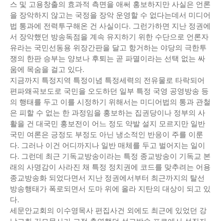
스 및 고용창출의 효과적 측면을 애써 홍보하지만 사실은 언론
낚시/비치
을 장악하지 않고는 국정을 장악 운영할 수 없다는데서 미디어
법 통과에 전력투구해온 건 사실이다. 그런가하면 지난 정권에
골프
서 장악했던 방송독점을 계속 유지하기 위한 수단으로 언론자
유라는 국민선동용 위장간판을 달고 항거하는 야당의 극한투
쟁의 한판 승부는 양보나 후퇴는 곧 파멸이라는 선택 없는 싸
움에 목숨을 걸고 있다.
지금까지 특정지역 특정이념 특정세력의 전유물로 타락되어
편파왜곡보도로 국민을 오도하던 일부 특정 국영 공영방송 등
의 행태를 두고 이를 시정하기 위해서는 미디어법의 통과 관철
은 피할 수 없는 한 과정임을 홍보하는 집권당이나 정부의 사
활을 건 대국민 홍보전이 어느 정도 약발 설지 모르지만 일반
국민 여론은 긍정도 부정도 아닌 냉소적인 반응이 주를 이룬
다. 그러나 이건 어디까지나 일반 매체를 두고 벌어지는 일이
다. 그런데 최근 기독교방송이라는 특정 종교방송이 기독교 본
래의 사명감이 사라진 채 특정 정치권에 코드를 맞추려는 어용
종교방송화 되었다면서 지난 정권에서부터 최근까지의 탈선
방송행태가 폭로되면서 도마 위에 올라 지탄의 대상이 되고 있
다.
세문안교회의 이수영목사 편집사건 외에도 최근에 있었던 강
남교회 김모목사가 고정 출연했던 설교방송 프로에서 성직자