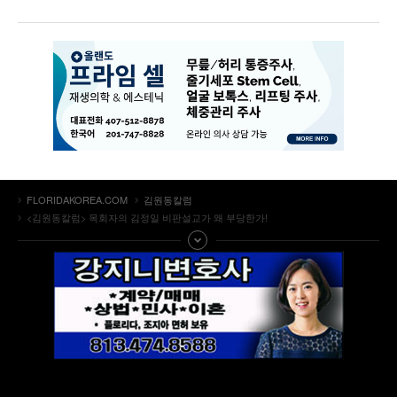
FLORIDAKOREA.COM
김원동칼럼
<김원동칼럼> 목회자의 김정일 비판설교가 왜 부당한가!