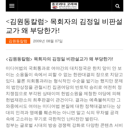
홈
<김원동칼럼> 목회자의 김정일 비판설
교가 왜 부당한가!
본사소개
김원동칼럼
2009년 08월 07일
뉴스
칼럼
동포
<김원동칼럼> 목회자의 김정일 비판설교가 왜 부당한가!
건강
미국
발행인칼럼
미디어법의 국회통과로 여야간의 대치정국은 한치 앞이 안 보
이는 소용돌이 속에서 피할 수 없는 한판대결의 장으로 치닫고
본보특집
김명열칼럼
있다. 물론 의회통과라는 형식적인 수순을 밟기는 했지만 문제
의 법안상정을 관철시킨 집권여당의 반토막 승리로 여전히 정
100인선/독자광장
이명덕칼럼
치쟁점으로 부각된 상태이며 헌법소원을 제청한 야당에 의해
헌법재판소의 최후판결이 관건이다. 결과는 예측불허지만 그
여행
김선옥칼럼
100인선
와중에서도 여야는 미디어법 본질에 대한 정책대결보다는 상
대의 인격과 명예를 훼손하는 아니면 말고 식의 무차별 공격
인터뷰/탐방
김원동칼럼
독자광장
인근여행지
속에 고소라는 무기로 극한적인 난타전만 벌린다.
정부는 글로벌 시대의 방송 경쟁력 강화로 다양한 콘텐츠 서비
놀이공원