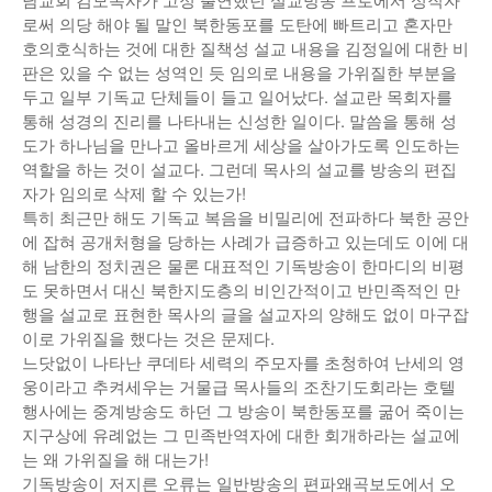
로써 의당 해야 될 말인 북한동포를 도탄에 빠트리고 혼자만
호의호식하는 것에 대한 질책성 설교 내용을 김정일에 대한 비
판은 있을 수 없는 성역인 듯 임의로 내용을 가위질한 부분을
두고 일부 기독교 단체들이 들고 일어났다. 설교란 목회자를
통해 성경의 진리를 나타내는 신성한 일이다. 말씀을 통해 성
도가 하나님을 만나고 올바르게 세상을 살아가도록 인도하는
역할을 하는 것이 설교다. 그런데 목사의 설교를 방송의 편집
자가 임의로 삭제 할 수 있는가!
특히 최근만 해도 기독교 복음을 비밀리에 전파하다 북한 공안
에 잡혀 공개처형을 당하는 사례가 급증하고 있는데도 이에 대
해 남한의 정치권은 물론 대표적인 기독방송이 한마디의 비평
도 못하면서 대신 북한지도층의 비인간적이고 반민족적인 만
행을 설교로 표현한 목사의 글을 설교자의 양해도 없이 마구잡
이로 가위질을 했다는 것은 문제다.
느닷없이 나타난 쿠데타 세력의 주모자를 초청하여 난세의 영
웅이라고 추켜세우는 거물급 목사들의 조찬기도회라는 호텔
행사에는 중계방송도 하던 그 방송이 북한동포를 굶어 죽이는
지구상에 유례없는 그 민족반역자에 대한 회개하라는 설교에
는 왜 가위질을 해 대는가!
기독방송이 저지른 오류는 일반방송의 편파왜곡보도에서 오