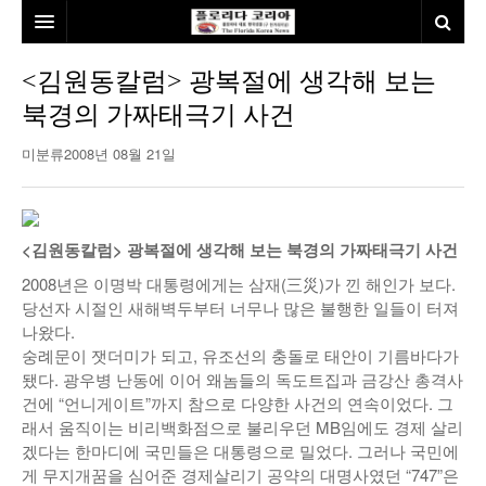
홈
<김원동칼럼> 광복절에 생각해 보는
북경의 가짜태극기 사건
본사소개
미분류
2008년 08월 21일
뉴스
칼럼
동포
건강
미국
발행인칼럼
<김원동칼럼> 광복절에 생각해 보는 북경의 가짜태극기 사건
2008년은 이명박 대통령에게는 삼재(三災)가 낀 해인가 보다.
본보특집
김명열칼럼
당선자 시절인 새해벽두부터 너무나 많은 불행한 일들이 터져
나왔다.
100인선/독자광장
이명덕칼럼
숭례문이 잿더미가 되고, 유조선의 충돌로 태안이 기름바다가
됐다. 광우병 난동에 이어 왜놈들의 독도트집과 금강산 총격사
여행
김선옥칼럼
100인선
건에 “언니게이트”까지 참으로 다양한 사건의 연속이었다. 그
인터뷰/탐방
김원동칼럼
독자광장
인근여행지
래서 움직이는 비리백화점으로 불리우던 MB임에도 경제 살리
겠다는 한마디에 국민들은 대통령으로 밀었다. 그러나 국민에
놀이공원
게 무지개꿈을 심어준 경제살리기 공약의 대명사였던 “747”은