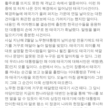
활주로를 뜨지도 못한 채 격납고 속에서 열중쉬어다. 이런 와
낚시/비치
중에 또 터져 나온 것이 북경에서 일어났던 태극기사건이다.
북경하늘에 애국가가 울려 퍼지는 가운데 연일 날아오는 대한
골프
건아들의 화끈한 승전보에 다소 가려지기는 했지만 말이다.
내용인 즉 여자핸드볼 결승전에 출전한 한국선수들을 응원하
던 대통령의 손에 거꾸로 된 태극기가 휘날렸다. 말썽을 불러
일으키기에 충분한 사건이다.
사실 지난해 2월달 노무현대통령의 남미순방 전용기에도 태극
기를 거꾸로 매달아 놓아 말썽을 빚었다. 태극기의 의미를 제
대로 설명할 한국사람들이 얼마나 될진 몰라도 태극기의 색깔
이나 문양이 잘못된 것은 누구든 쉽게 알아차릴 수 있다. 그런
데 우리나라 대통령들만 왜 이래 태극기에 대해서만은 색맹(色
盲)인지 모를 일이다. 소련에서 어느 노인이 장롱에서 태극기
를 꺼내는 순간을 보고 눈물을 흘렸다는 이대통령은 TV에 나
와 태극기사랑을 외친적이 있다. 오늘이 마침 광복절이라 그런
지 그때 그 순간이 더욱 선명하게 떠오른다.
노무현 전용기에 거꾸로 매달렸던 태극기 사건 때다. 그 당시
야당이었던 지금의 한나라당은 대변인 논평을 통해 “하나를 보
면 열을 알 수 있듯이 국가의 상징인 태극기에 대한 대통령의
안이한 태도야 말로 평소 이 정권이 나라와 헌정질서를 무시하