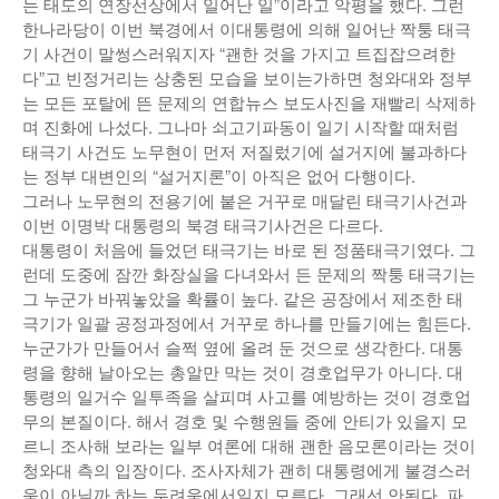
는 태도의 연장선상에서 일어난 일”이라고 악평을 했다. 그런
한나라당이 이번 북경에서 이대통령에 의해 일어난 짝퉁 태극
기 사건이 말썽스러워지자 “괜한 것을 가지고 트집잡으려한
다”고 빈정거리는 상충된 모습을 보이는가하면 청와대와 정부
는 모든 포탈에 뜬 문제의 연합뉴스 보도사진을 재빨리 삭제하
며 진화에 나섰다. 그나마 쇠고기파동이 일기 시작할 때처럼
태극기 사건도 노무현이 먼저 저질렀기에 설거지에 불과하다
는 정부 대변인의 “설거지론”이 아직은 없어 다행이다.
그러나 노무현의 전용기에 붙은 거꾸로 매달린 태극기사건과
이번 이명박 대통령의 북경 태극기사건은 다르다.
대통령이 처음에 들었던 태극기는 바로 된 정품태극기였다. 그
런데 도중에 잠깐 화장실을 다녀와서 든 문제의 짝퉁 태극기는
그 누군가 바꿔놓았을 확률이 높다. 같은 공장에서 제조한 태
극기가 일괄 공정과정에서 거꾸로 하나를 만들기에는 힘든다.
누군가가 만들어서 슬쩍 옆에 올려 둔 것으로 생각한다. 대통
령을 향해 날아오는 총알만 막는 것이 경호업무가 아니다. 대
통령의 일거수 일투족을 살피며 사고를 예방하는 것이 경호업
무의 본질이다. 해서 경호 및 수행원들 중에 안티가 있을지 모
르니 조사해 보라는 일부 여론에 대해 괜한 음모론이라는 것이
청와대 측의 입장이다. 조사자체가 괜히 대통령에게 불경스러
움이 아닐까 하는 두려움에서일지 모른다. 그래선 안된다. 파