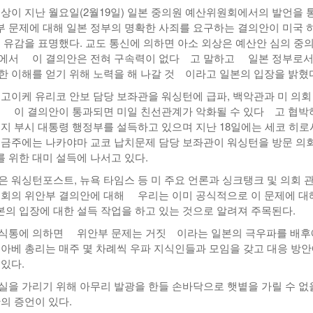
외상이 지난 월요일(2월19일) 일본 중의원 예산위원회에서의 발언을 
 문제에 대해 일본 정부의 명확한 사죄를 요구하는 결의안이 미국 
해 유감을 표명했다. 교도 통신에 의하면 아소 외상은 예산안 심의 중의
변에서 이 결의안은 전혀 구속력이 없다 고 말하고 일본 정부로
한 이해를 얻기 위해 노력을 해 나갈 것 이라고 일본의 입장을 밝혔
 고이케 유리코 안보 담당 보좌관을 워싱턴에 급파, 백악관과 미 의회
, 이 결의안이 통과되면 미일 친선관계가 악화될 수 있다 고 협박
조지 부시 대통령 행정부를 설득하고 있으며 지난 18일에는 세코 히
 금주에는 나카야마 교코 납치문제 담당 보좌관이 워싱턴을 방문 의
 위한 대미 설득에 나서고 있다.
은 워싱턴포스트, 뉴욕 타임스 등 미 주요 언론과 싱크탱크 및 의회 
의회의 위안부 결의안에 대해 우리는 이미 공식적으로 이 문제에 대
의 입장에 대한 설득 작업을 하고 있는 것으로 알려져 주목된다.
소식통에 의하면 위안부 문제는 거짓 이라는 일본의 극우파를 배후
 아베 총리는 매주 몇 차례씩 우파 지식인들과 모임을 갖고 대응 방
 있다.
실을 가리기 위해 아무리 발광을 한들 손바닥으로 햇볕을 가릴 수 없
의 증언이 있다.