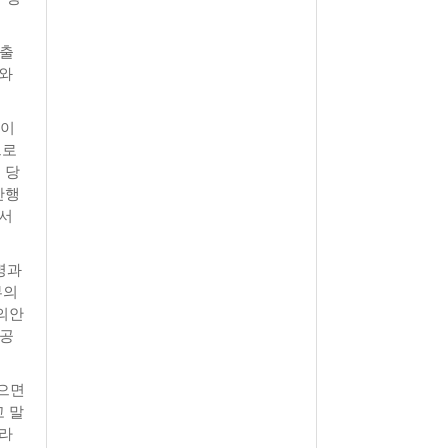
 출
위와
년이
으로
 당
만행
에서
명과
부의
의안
 공
않으면
 말
이라