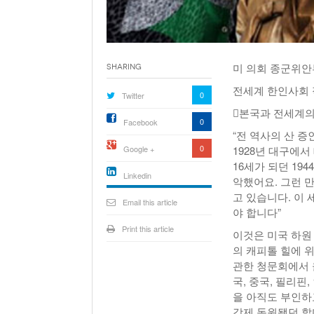
미 의회 종군위안
Sharing
전세계 한인사회 
0
Twitter
󰡒본국과 전세계의
0
Facebook
“전 역사의 산 
0
Google +
1928년 대구에
16세가 되던 19
Linkedin
악했어요. 그런 
active){li-
고 있습니다. 이
icon[type=linkedin-bug]
Email this article
[color=inverse]
야 합니다”
.background{fill
Print this article
이것은 미국 하원
의 캐피톨 힐에 
관한 청문회에서 
국, 중국, 필리
을 아직도 부인하
강제 동원됐던 할