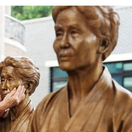
년 10
-
<발행인칼럼> 본사 ‘문화사업’에 후원과 격려 이어져
한인들 다수인 오버스테이 불법체류자들 국내선
2015년 03월 11일
- 10 hours ago
공항에서 무더기 체포되고 있다
<발행인칼럼> 한인사회 화합 원한다면 ‘한인회관’ 포기
-
한인들 많은 오버스테이 불법체류 형사처벌한다
- 2015년 02월 18일
2026년 07월 30일
야
View All
View All