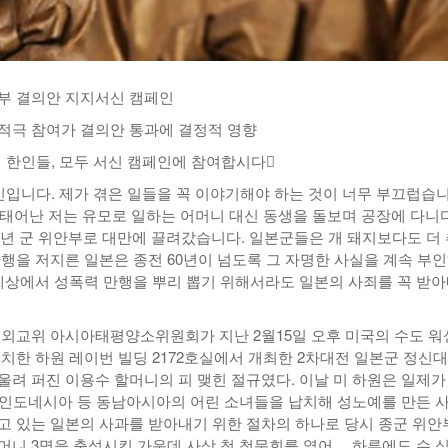
부 결의안 지지서신 캠페인
적극 참여가 결의안 통과에 결정적 영향
 한인들, 모두 서신 캠페인에 참여합시다󰡓
증인입니다. 제가 겪은 일들을 꼭 이야기해야 하는 것이 너무 부끄럽습니
서 태어난 저는 유모로 일하는 어머니 대신 동생을 돌보며 공장에 다니
44년 군 위안부로 대만에 끌려갔습니다. 일본군들은 개 돼지보다도 더
만행을 저지른 일본은 종전 60년이 넘도록 그 자명한 사실을 계속 부
 세상에서 성폭력 만행을 뿌리 뽑기 위해서라도 일본의 사죄를 꼭 받
 외교위 아시아태평양소위원회가 지난 2월15일 오후 미국의 수도 
위치한 하원 레이번 빌딩 2172호실에서 개최한 2차대전 일본군 정신
울려 퍼진 이용수 할머니의 피 맺힌 절규였다. 이날 미 하원은 일제가
핀, 인도네시아 등 동남아시아의 어린 소녀들을 납치해 성노예를 만든 
고 있는 일본의 사과를 받아내기 위한 절차의 하나로 당시 종군 위안
머니 3명을 출석시킨 가운데 사상 첫 청문회를 열어 하루에도 수 십