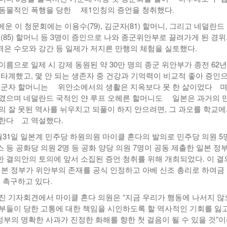
동물적인 폭행을 당한 제1인칭의 증언을 청취했다.
 메운 이 청문회에는 이용수(79), 김군자(81) 할머니, 그리고 네덜란드
(85) 할머니 등 3명이 증인으로 나와 종군위안부로 끌려가게 된 경
은 수모와 강간 등 일제가 저지른 만행의 체험을 실토했다.
름으로 일제 시 강제 동원된 약 30만 명의 종군 위안부가 종전 62
 타계했고, 몇 안 되는 생존자 중 건강과 기억력이 비교적 좋아 증인
김군자 할머니는 위안소에서의 생활은 지옥보다 못 한 삶이었다 며
겼으며 네덜란드 국적인 얀 루프 오헤른 할머니도 일본은 과거의 
의 잘 못된 역사를 뉘우치고 되풀이 하지 안으려면, 그 과오를 학교
한다 고 역설했다.
월31일 일본계 민주당 하원의원 마이클 혼다의 발의로 민주당 의원 5
 등 공화당 의원 2명 등 공화 양당 의원 7명이 공동 제출한 일본 정
 결의안의 토의에 앞서 소집된 증언 청취를 위해 개최되었다. 이 결
1)은 일본 정부가 위안부의 존재를 공식 인정하고 아베 신조 총리로 하여금
 촉구하고 있다.
진 기자회견에서 마이클 혼다 의원은 “지금 우리가 행동에 나서지 
부들이 당한 고통에 대한 책임을 시인하도록 할 역사적인 기회를 잃고
정부의 명확한 사과가 진정한 화해를 향한 첫 걸음이 될 수 있을 것”