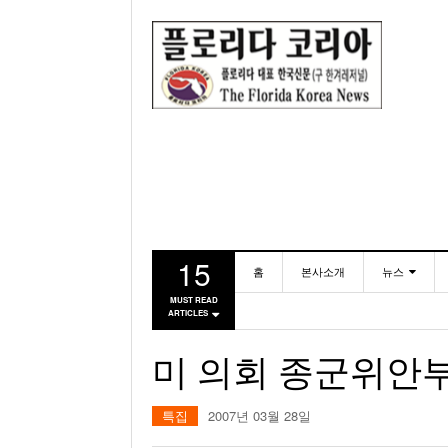
15
홈
본사소개
뉴스
MUST READ
ARTICLES
동포
미국
미 의회 종군위안
특집
2007년 03월 28일