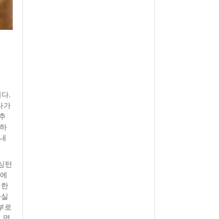
다.
다가
 추
인하
아내
워싱턴
대에
 한
사실
부로
 명