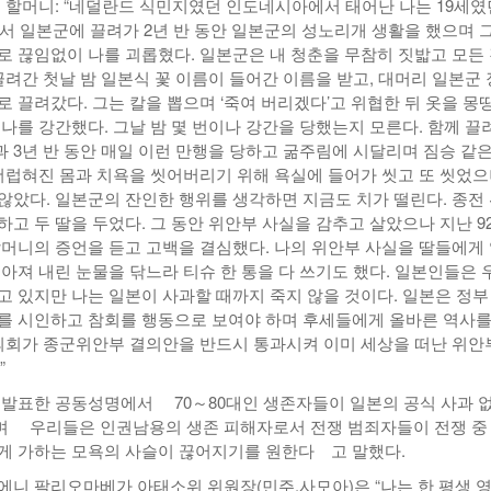
른 할머니: “네덜란드 식민지였던 인도네시아에서 태어난 나는 19세였
섬에서 일본군에 끌려가 2년 반 동안 일본군의 성노리개 생활을 했으며 
로 끊임없이 나를 괴롭혔다. 일본군은 내 청춘을 무참히 짓밟고 모든
끌려간 첫날 밤 일본식 꽃 이름이 들어간 이름을 받고, 대머리 일본군
 끌려갔다. 그는 칼을 뽑으며 ‘죽여 버리겠다’고 위협한 뒤 옷을 몽땅
 나를 강간했다. 그날 밤 몇 번이나 강간을 당했는지 모른다. 함께 끌
 3년 반 동안 매일 이런 만행을 당하고 굶주림에 시달리며 짐승 같은
 더럽혀진 몸과 치욕을 씻어버리기 위해 욕실에 들어가 씻고 또 씻었
않았다. 일본군의 잔인한 행위를 생각하면 지금도 치가 떨린다. 종전
하고 두 딸을 두었다. 그 동안 위안부 사실을 감추고 살았으나 지난 9
할머니의 증언을 듣고 고백을 결심했다. 나의 위안부 사실을 딸들에게
쏟아져 내린 눈물을 닦느라 티슈 한 통을 다 쓰기도 했다. 일본인들은 
고 있지만 나는 일본이 사과할 때까지 죽지 않을 것이다. 일본은 정부
를 시인하고 참회를 행동으로 보여야 하며 후세들에게 올바른 역사를
 의회가 종군위안부 결의안을 반드시 통과시켜 이미 세상을 떠난 위안
”
 발표한 공동성명에서 70～80대인 생존자들이 일본의 공식 사과 
 우리들은 인권남용의 생존 피해자로서 전쟁 범죄자들이 전쟁 중
게 가하는 모욕의 사슬이 끊어지기를 원한다 고 말했다.
에니 팔리오마베가 아태소위 위원장(민주.사모아)은 “나는 한 평생 