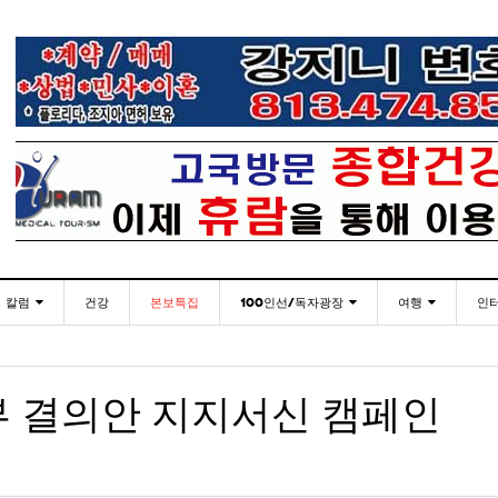
칼럼
건강
본보특집
100인선/독자광장
여행
인
발행인칼럼
100인선
인근여행지
- 2026년 
재미한국학교협의회(NAKS) 제44회 학술대회 및
플로리다코리아 애독자 여러분께 드리는 말씀
<플로
월 27일
- 10 hours ago
정기총회
김명열칼럼
독자광장
놀이공원
부 결의안 지지서신 캠페인
이명덕칼럼
낚시/비치
- 10 hours ago
<발행인 편지>플로리다코리아 “연합회 모든 기사 취재
통합한국학교 개학식 및 학생모집
미주 
- 2023년 08월 30일
- 20
부”
김선옥칼럼
골프
<기고> 매년 8월 4일이 되면 잊을 수 없는 국내외
- 2021년 12월 
김원동칼럼
- 10 hours ago
복된 성탄절과 희망찬 새해 맞이하세요!
3사람!!
“플로