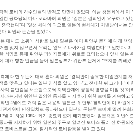
략적 로비의 하수인들의 반격도 만만치 않았다. 이날 청문회에서 미 
임한 공화당의 다나 로라바허 의원은 “일본은 결의안이 요구하고 있
미 충족했다”며 “앞선 세대의 과오로 일본의 현세대가 처벌받아서는 안
혼다 의원과 논란을 벌였다.
일본 대사도 소위에 서한을 보내 일본은 이미 위안부 문제에 대해 책
거를 잊지 않으면서 우리는 앞으로 나아가길 희망한다”고 말했다. 미
한 성명을 통해 위안부 피해자들에게 위로를 표명했으나 앞서 일본 
에 대해 행한 언급을 들어 일본정부가 위안부 문제에 “조치를 취해왔
본측에 대한 두둔에 대해 혼다 의원은 “결의안이 중요한 미일관계를 
점을 맞추고 있다는 일부 인식을 알고 있다”고 전제한 뒤 그러나 “이 
역사적 불안감을 해소함으로써 지역관계에 긍정적 영향을 미칠 것”이
 사과는커녕 위안부 결의안 통과를 저지 하기 위한 로비를 계속하고 
작년 4월에도 거의 같은 내용의 일본군 ‘위안부’ 결의안이 미 하원에
국제관계위에 만장일치로 통과됐으나 일본의 돈봉투 로비에 밀려 본회
2월 미 하원 109대 회기 종료와 함께 폐기됐었다. 일본측은 이번에도
통과를 저지하기 위해 일본의 주구로 알려진 토머스 폴리 전 하원의장
큰 로비스트를 고용, 필사적인 로비활동을 벌이고 있다.