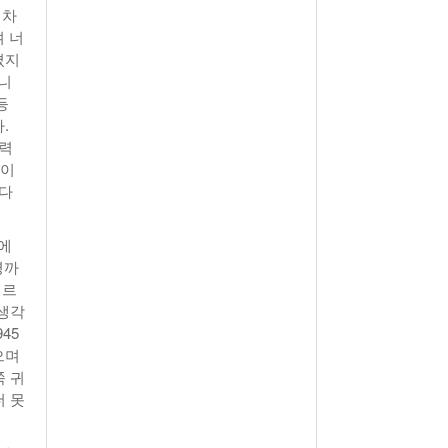
기차
 너
졌지
니
등
.
폭력
 이
마다
군에
명까
찌르
 생각
45
으며
쪽 귀
더 못