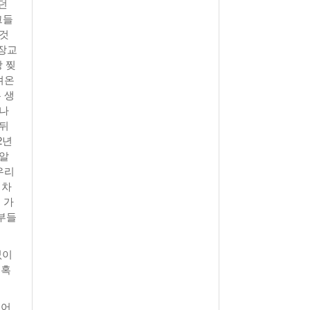
던
그들
 것
 장교
 찢
려온
 생
으나
 뒤
2년
 알
우리
 차
 가
부들
없이
 혹
영어