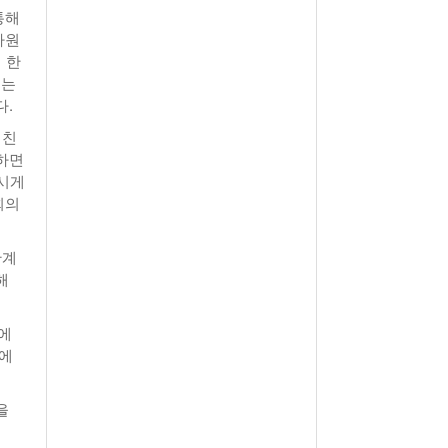
통해
하원
 한
서는
다.
 친
하면
로시게
회의
관계
해
에
안에
을