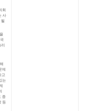
의회
는 사
 될
임을
 국
총리
저해
문제
라고
있는
 제
의
 종
 등