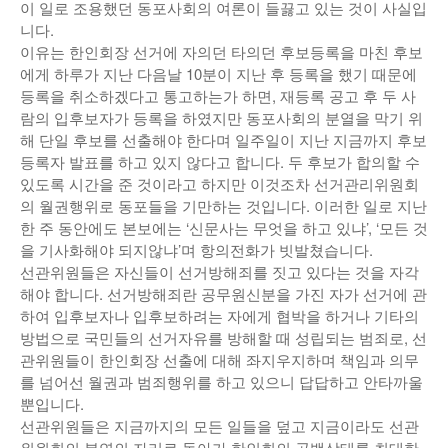
이 일로 조용했던 동포사회의 여론이 들끓고 있는 것이 사실입
낚시/비치
니다.
이유는 한인회장 선거에 자의던 타의던 후보등록을 마친 후보
골프
에게 하루가 지난 다음날 10분이 지난 후 등록을 했기 때문에
등록을 취소하겠다고 통고하는가 하면, 재등록 공고 후 두 사
람의 입후보자가 등록을 하였지만 동포사회의 분열을 막기 위
해 단일 후보를 선출해야 한다며 일주일이 지난 지금까지 후보
등록자 발표를 하고 있지 않다고 합니다. 두 후보가 합의할 수
있도록 시간을 준 것이라고 하지만 이것조차 선거관리위원회
의 월권행위로 동포들을 기만하는 것입니다. 이러한 일로 지난
한 주 동안에도 본보에는 ‘신문사는 무엇을 하고 있냐’, ‘모든 것
을 기사화해야 되지않냐’며 항의전화가 빗발쳤습니다.
선관위원들은 자신들이 선거방해죄를 짓고 있다는 것을 자각
해야 합니다. 선거방해죄란 공무원신분을 가진 자가 선거에 관
하여 입후보자나 입후보하려는 자에게 협박을 하거나 기타의
방법으로 국민들의 선거자유를 방해할 때 성립되는 범죄로, 선
관위원들이 한인회장 선출에 대해 좌지우지하며 책임과 의무
를 넘어선 월권과 범죄행위를 하고 있으니 답답하고 안타까울
뿐입니다.
선관위원들은 지금까지의 모든 일들을 덮고 지금이라도 선관
위원회의 본연의 자리로 돌아가 한인회의 공백상태를 최대한