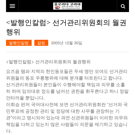
홈
<발행인칼럼> 선거관리위원회의 월권
행위
본사소개
발행인칼럼
칼럼
2003년 12월 30일
뉴스
칼럼
동포
<발행인칼럼> 선거관리위원회의 월권행위
건강
미국
발행인칼럼
요즈음 탬파 지역의 한인동포들은 두세 명만 모여도 선거관리
위원들의 동포 우롱행위에 대해 분개를 터트린다고 합니다.
본보특집
김명열칼럼
선거관리위원들이 본인들이 수행해야할 책임과 의무를 소홀
히 하며 임의대로 정도를 넘어선 권한을 휘두른다고 하니 정말
100인선/독자광장
이명덕칼럼
안타까울 뿐입니다.
이희승 편저 국어대사전에 보면 선거관리위원회란 “선거와 국
여행
김선옥칼럼
100인선
민투표에 공정한 관리 및 정당에 대한 사무를 관장하는 기
관”이라고 명시되어 있는데 과연 선관위원들이 이러한 의무와
인터뷰/탐방
김원동칼럼
독자광장
인근여행지
책임을 다하고 있는지 많은 사람들이 의문을 제기하고 있습니
다.
놀이공원