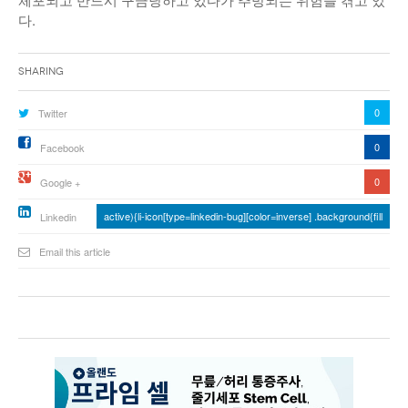
다.
Sharing
0
Twitter
0
Facebook
0
Google +
active){li-icon[type=linkedin-bug][color=inverse] .background{fill
Linkedin
Email this article