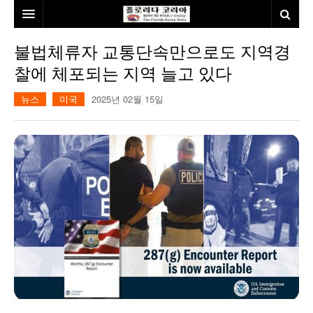
홈
불법체류자 교통단속만으로도 지역경
찰에 체포되는 지역 늘고 있다
본사소개
뉴스
미국
2025년 02월 15일
뉴스
칼럼
동포
건강
미국
발행인칼럼
본보특집
김명열칼럼
100인선/독자광장
이명덕칼럼
여행
김선옥칼럼
100인선
인터뷰/탐방
김원동칼럼
독자광장
인근여행지
놀이공원