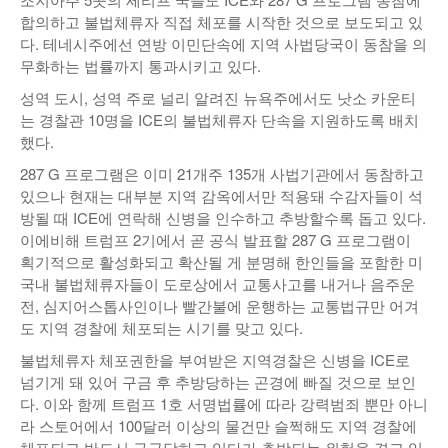
합의하고 불법체류자 직접 체포를 시작한 것으로 보도되고 있
다. 테네시주에선 연방 이민단속에 지역 사법당국이 동참을 의
무화하는 법률까지 통과시키고 있다.
성역 도시, 성역 주로 널리 알려진 뉴욕주에서도 낫소 카운티
는 경찰관 10명을 ICE의 불법체류자 단속을 지원하도록 배치
했다.
287 G 프로그램은 이미 21개주 135개 사법기관에서 동참하고
있으나 현재는 대부분 지역 감옥에서만 적용돼 수감자들이 석
방될 때 ICE에 연락해 신병을 인수하고 추방할수록 돕고 있다.
이에비해 트럼프 2기에서 곧 공식 발표할 287 G 프로그램이
획기적으로 활성화되고 확산될 게 분명해 한인들을 포함한 미
국내 불법체류자들이 도로상에서 교통사고를 내거나 음주운
전, 심지어스톱사인이나 빨간불에 운행하는 교통법규만 어겨
도 지역 경찰에 체포되는 시기를 맞고 있다.
불법체류자 체포권한을 부여받은 지역경찰은 신병을 ICE로
넘기게 돼 있어 구금 후 추방당하는 곤경에 빠질 것으로 보인
다. 이와 함께 트럼프 1호 서명법률에 따라 강력범죄 뿐만 아니
라 스토어에서 100달러 이상의 물건만 슬쩍해도 지역 경찰에
체포되고 반드시 구금당하고 있다가 추방되는 위험을 겪고 있