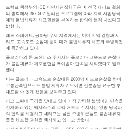
트럼프 행정부의 ICE 이민세관집행국은 미 전국 세리프 협회
의 총회에서 287 G로 알려진 프로그램에 따라 지역 사법당국
에게 불법체류자 체포권한을 부여하는 합의에 본격 나섰다고
밝혔다.
레드 스테이트, 공화당 우세 지역에서는 이미 지역 경찰과 세
리프, 고속도로 순찰대 등이 대거 불법체류자 체포와 추방작전
에 동참하고 있다.
플로리다의 론 드산티스 주지사는 플로리다 고속도로 순찰대
가 불법체류자 체포권한을 부여받아 단속을 시작했다고 발표
했다.
이는 플로리다 고속도로 순찰대원 2000명이 도로순찰을 하며
교통단속만으로도 불법 체류자로 보이면 신분증을 요구한 후
체포할 수 있게 됐음을 보여주고 있다.
리오 그란데 국경을 맞대고 있어 가장 강력한 불법이민 단속을
전개하고 있는 텍사스주의 그렉 애보트 주지사는 연방 당국과
의 합의를 체결하고 세리프는 물론 주방위군들도 불법체류자
들을 체포할 권한을 행사하고 있다고 밝혔다.
조지아주 5곳의 세리프 국들도 ICE와 287 G 프로그램 동참에