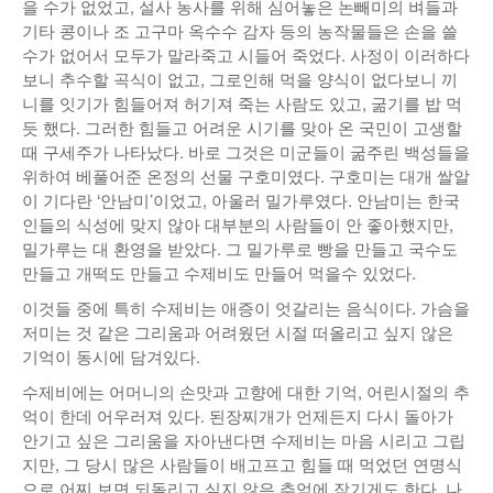
을 수가 없었고, 설사 농사를 위해 심어놓은 논빼미의 벼들과
기타 콩이나 조 고구마 옥수수 감자 등의 농작물들은 손을 쓸
수가 없어서 모두가 말라죽고 시들어 죽었다. 사정이 이러하다
보니 추수할 곡식이 없고, 그로인해 먹을 양식이 없다보니 끼
니를 잇기가 힘들어져 허기져 죽는 사람도 있고, 굶기를 밥 먹
듯 했다. 그러한 힘들고 어려운 시기를 맞아 온 국민이 고생할
때 구세주가 나타났다. 바로 그것은 미군들이 굶주린 백성들을
위하여 베풀어준 온정의 선물 구호미였다. 구호미는 대개 쌀알
이 기다란 ‘안남미’이었고, 아울러 밀가루였다. 안남미는 한국
인들의 식성에 맞지 않아 대부분의 사람들이 안 좋아했지만,
밀가루는 대 환영을 받았다. 그 밀가루로 빵을 만들고 국수도
만들고 개떡도 만들고 수제비도 만들어 먹을수 있었다.
이것들 중에 특히 수제비는 애증이 엇갈리는 음식이다. 가슴을
저미는 것 같은 그리움과 어려웠던 시절 떠올리고 싶지 않은
기억이 동시에 담겨있다.
수제비에는 어머니의 손맛과 고향에 대한 기억, 어린시절의 추
억이 한데 어우러져 있다. 된장찌개가 언제든지 다시 돌아가
안기고 싶은 그리움을 자아낸다면 수제비는 마음 시리고 그립
지만, 그 당시 많은 사람들이 배고프고 힘들 때 먹었던 연명식
으로 어찌 보면 되돌리고 싶지 않은 추억에 잠기게도 한다. 나