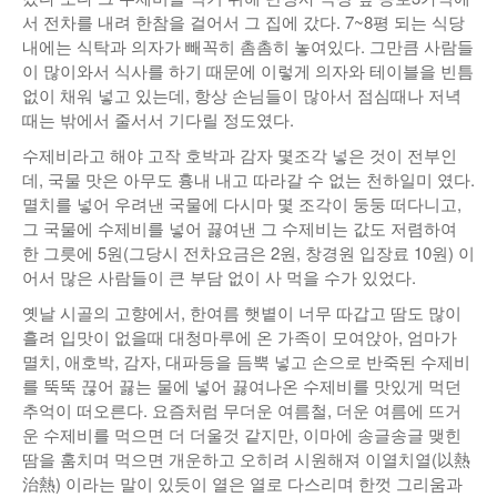
서 전차를 내려 한참을 걸어서 그 집에 갔다. 7~8평 되는 식당
내에는 식탁과 의자가 빼꼭히 촘촘히 놓여있다. 그만큼 사람들
이 많이와서 식사를 하기 때문에 이렇게 의자와 테이블을 빈틈
없이 채워 넣고 있는데, 항상 손님들이 많아서 점심때나 저녁
때는 밖에서 줄서서 기다릴 정도였다.
수제비라고 해야 고작 호박과 감자 몇조각 넣은 것이 전부인
데, 국물 맛은 아무도 흉내 내고 따라갈 수 없는 천하일미 였다.
멸치를 넣어 우려낸 국물에 다시마 몇 조각이 둥둥 떠다니고,
그 국물에 수제비를 넣어 끓여낸 그 수제비는 값도 저렴하여
한 그릇에 5원(그당시 전차요금은 2원, 창경원 입장료 10원) 이
어서 많은 사람들이 큰 부담 없이 사 먹을 수가 있었다.
옛날 시골의 고향에서, 한여름 햇볕이 너무 따갑고 땀도 많이
흘려 입맛이 없을때 대청마루에 온 가족이 모여앉아, 엄마가
멸치, 애호박, 감자, 대파등을 듬뿍 넣고 손으로 반죽된 수제비
를 뚝뚝 끊어 끓는 물에 넣어 끓여나온 수제비를 맛있게 먹던
추억이 떠오른다. 요즘처럼 무더운 여름철, 더운 여름에 뜨거
운 수제비를 먹으면 더 더울것 같지만, 이마에 송글송글 맺힌
땀을 훔치며 먹으면 개운하고 오히려 시원해져 이열치열(以熱
治熱) 이라는 말이 있듯이 열은 열로 다스리며 한껏 그리움과