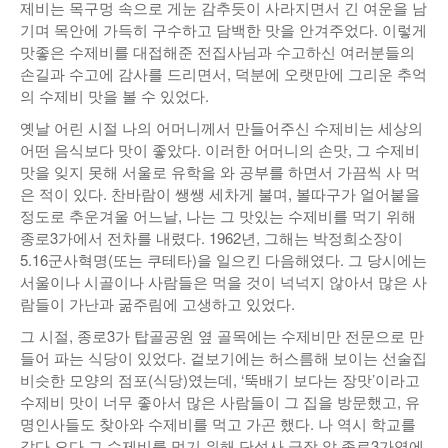
제비는 목구멍 속으로 게눈 감추듯이 사라지면서 긴 여운을 남
기며 목안에 가득히 구수하고 담백한 맛을 안겨주었다. 이렇게
맛좋은 수제비를 대접해준 전집사님과 수고하신 여러분들의
손길과 수고에 감사를 드리면서, 덕분에 오랫만에 그리운 추억
의 수제비 맛을 볼 수 있었다.
옛날 어린 시절 나의 어머니께서 만들어주신 수제비는 세상의
어떤 음식보다 맛이 좋았다. 이러한 어머니의 손맛, 그 수제비
맛을 잊지 못해 서울로 유학을 와 공부를 하면서 가끔씩 사 먹
은 적이 있다. 찬바람이 쌩쌩 세차게 불며, 볼따구가 얼어붙을
정도로 추운겨울 어느날, 나는 그 맛있는 수제비를 먹기 위해
종로3가에서 전차를 내렸다. 1962년, 그해는 박정희소장이
5.16군사혁명(또는 쿠테타)을 일으킨 다음해였다. 그 당시에는
서울이나 시골이나 사람들은 먹을 것이 넉넉지 않아서 많은 사
람들이 가난과 굶주림에 고생하고 있었다.
그 시절, 종로3가 탑골공원 옆 골목에는 수제비만 전문으로 만
들어 파는 식당이 있었다. 겉보기에는 허스름해 보이는 선술집
비슷한 모양의 점포(식당)였는데, ‘뚝배기 보다는 장맛’이라고
수제비 맛이 너무 좋아서 많은 사람들이 그 집을 방문했고, 유
명인사들도 찾아와 수제비를 먹고 가곤 했다. 나 역시 학교를
갔다 오다 그 수제비를 먹기 위해 단성사 극장 앞 종로3가역에