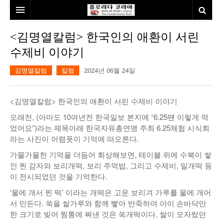
홈
<김명열칼럼> 한국인의 애환이 서린
수제비 이야기
본사소개
김명열칼럼
칼럼
2024년 06월 24일
뉴스
칼럼
동포
<김명열칼럼> 한국인의 애환이 서린 수제비 이야기
건강
미국
발행인칼럼
오래전, (아마도 10여년전 한국일보 본지에 “6.25땐 이렇게 먹
었어요”)라는 제목아래 한국자유총연맹 주최 6.25체험 시식회
본보특집
김명열칼럼
라는 사진이 어렴풋이 기억에 떠오른다.
100인선/독자광장
이명덕칼럼
가물가물한 기억을 더듬어 회상해보면, 테이블 위에 수북이 쌓
인 찐 감자와 보리개떡, 보리 주먹밥, 그리고 수제비, 밀개떡 등
여행
김선옥칼럼
100인선
이 전시되었던 것을 기억한다.
‘물에 개서 찐 떡’ 이라는 개떡은 고운 보리겨 가루를 물에 개어
인터뷰/탐방
김원동칼럼
독자광장
인근여행지
서 만든다. 쑥을 쌀가루와 함께 빻아 반죽하여 아이 손바닥만
한 크기로 빚어 찜통에 쪄낸 것은 쑥개떡이다. 쌀이 모자랐던
놀이공원