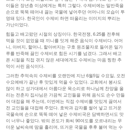
이들은 장년층 이상에게는 특히 그렇다. 수제비에는 밀반죽을
손으로 뚝뚝 떼어내 끓는 국물에 넣어주던 어머니의 모습이 투
영돼 있다. 한국인이 수제비 하면 떠올리는 이미지의 뿌리는
가난이었다.
힘들고 배고팠던 시절의 상징이다. 한국전쟁, 6.25를 전후해
먹을 것이 없었을 때 끼니를 잇게 해준 음식이 수제비다. 어머
니, 아버지, 할머니, 할아버지는 구호 원조물자로 들어온 밀가
루를 반죽해 끓인 수제비로 힘든 시기를 넘겼다. 그래서 배고
픈 시절을 직접 겪지 않은 세대에게도 수제비는 마음 찡한 추
억이 서린 음식이다.
그러한 추억속의 수제비를 오랜만에 지난 6월5일 수요일, 오전
수요예배가 끝난 후 맛있게 먹을 수 있었다. 교회에서 봉사도
많이 하고 성가대에서 아름다운 목소리로 하나님께 찬양을 올
리는 전춘자 집사님은 가끔씩 교인들을 위해 음식도 손수 만들
어 대접을 해 주는데, 이번에는 직접 수제비를 맛있게 끓여서
전 교인들을 대접해 주었다. 호박과 감자를 썰어 넣고 뜨거운
국물속에 손으로 뚝뚝 떼어 넣은 수제비국은 담백하면서도 맛
이 너무나 좋았다. 밖의 온도가 화씨 90여도를 오르내리는 무
더운 날씨속에 땀을 흘리며, 뜨거운 국물을 후후 불며 먹는 수