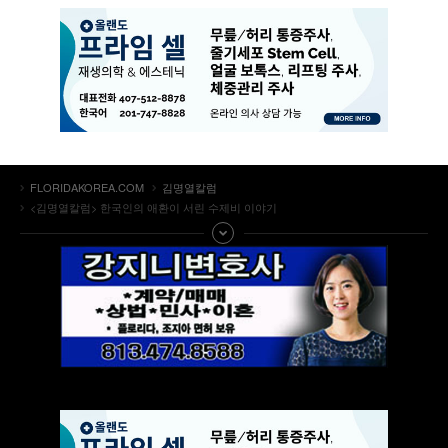
FLORIDAKOREA.COM
김명열칼럼
<김명열칼럼> 한국인의 애환이 서린 수제비 이야기