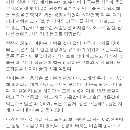
시절, 일반 가정집에서는 수시로 수제비나 국수를 식탁에 올렸
낚시/비치
고 6.25전쟁 후 미국이 원조한 옥수수로 만든 죽도 그 당시에
는 목숨을 연명하기 위한 생명식이었다. 6.25전쟁 직 후, 먹거
골프
리가 귀하던 그 시절, 찐 감자와 고구마를 한끼 식사로, 그나마
도 없는 가난하고 굶주린 사람들은 돼지감자, 소나무 껍질, 산
나물 풀애기, 시래기국 등으로 연명했다.
전쟁의 회오리 바람속에 먹을 것이 없어 아무거나 먹을 것이
되는 것은 모질고 질긴 생명력을 유지하기 위하여 초근목피는
물론 곡류라면 무엇이던지 식재료로 삼아 배고프고 허기진 뱃
속을 채우는데 급급하며 힘들고 어려운 고통의 시간 속에, 늘
모자람을 느끼며 궁핍 속에 살았다.
산다는 것과 음식은 불가분의 관계이다. 그래서 우리나라 속담
에 먹거리에 대한 것이 많은지도 모른다. ‘미운놈 떡하나 더 준
다, 이 설움 저 설움 하지만 배고픈 설움이 제일, 밥은 봄같이
먹고 국은 여름같이 먹고 장은 가을같이 먹고 술은 겨울같이
먹는다 = 밥은 따뜻하게, 국은 뜨겁게, 장은 서늘하게, 술은 차
게 마셔야 한다’는 말들이 있다.
나의 어린시절 직접 겪고 느끼고 보아왔던 그 당시 6.25전후에
는 정말로 먹을 것이 없었다. 전쟁이 터지는 바람에 농사도 지