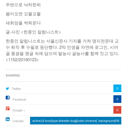
주변으로 낙하한뒤
낚시/비치
봄이오면 꼬물꼬물
골프
새희망을 싹틔운다
글-사진 <한종인 칼럼니스트>
한종인 칼럼니스트는 서울신문사 기자를 거쳐 명지전문대 교
수 퇴직 후 수필로 등단했다. 2막 인생을 자연에 로그인, 시어
골 풍광을 앵글 속에 담으며 밭농사 글농사를 함께 짓고 있다.
<1152/20190123>
Sharing
0
Twitter
0
Facebook
0
Google +
active){li-icon[type=linkedin-bug][color=inverse] .background{fill
Linkedin