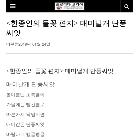
홈
<한종인의 들꽃 편지> 매미날개 단풍
씨앗
본사소개
미분류
2019년 01월 24일
뉴스
칼럼
동포
<한종인의 들꽃 편지> 매미날개 단풍씨앗
건강
미국
발행인칼럼
매미날개 단풍씨앗
본보특집
김명열칼럼
봄여름엔 초록별이
100인선/독자광장
이명덕칼럼
가을에는 빨간별로
여행
김선옥칼럼
100인선
마른가지 낙엽지면
인터뷰/탐방
김원동칼럼
독자광장
인근여행지
매미같은 단풍씨앗
바람타고 뱅글뱅글
놀이공원