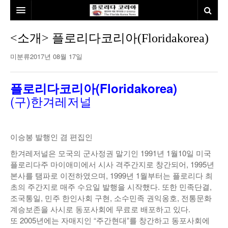
홈
<소개> 플로리다코리아(Floridakorea)
본사소개
미분류
2017년 08월 17일
뉴스
플로리다코리아(Floridakorea)
칼럼
동포
(구)한겨레저널
건강
미국
발행인칼럼
이승봉 발행인 겸 편집인
본보특집
김명열칼럼
한겨레저널은 모국의 군사정권 말기인 1991년 1월10일 미국
100인선/독자광장
이명덕칼럼
플로리다주 마이애미에서 시사 격주간지로 창간되어, 1995년
본사를 탬파로 이전하였으며, 1999년 1월부터는 플로리다 최
여행
김선옥칼럼
100인선
초의 주간지로 매주 수요일 발행을 시작했다. 또한 민족단결,
조국통일, 민주 한인사회 구현, 소수민족 권익옹호, 전통문화
인터뷰/탐방
김원동칼럼
독자광장
인근여행지
계승보존을 사시로 동포사회에 무료로 배포하고 있다.
또 2005년에는 자매지인 “주간현대”를 창간하고 동포사회에
놀이공원