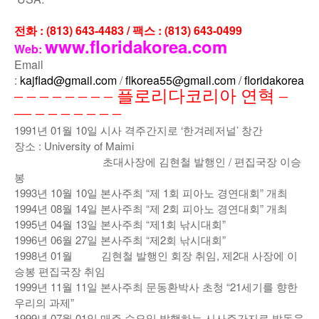
전화 : (813) 643-4483 /
팩스 : (813) 643-0499
www.floridakorea.com
Web:
Email
:
kajflad@gmail.com
/
flkorea55@gmail.com
/
flo
ridakorea1
– – – – – – – – 플로리다코리아 연혁 –
— – – – – – – –
1991년 01월 10일 시사 격주간지로 ‘한겨레저널’ 창간
장소 : University of Maimi
초대사장에 김현철 발행인 / 편집국장 이승
봉
1993년 10월 10일 본사주최 “제 1회 피아노 경연대회” 개최
1994년 08월 14일 본사주최 “제 2회 피아노 경연대회” 개최
1995년 04월 13일 본사주최 “제1회 낚시대회”
1996년 06월 27일 본사주최 “제2회 낚시대회”
1998년 01월 김현철 발행인 회장 취임, 제2대 사장에 이
승봉 편집국장 취임
1999년 11월 11일 본사주최 문동환박사 초청 “21세기를 향한
우리의 과제”
1999년 07월 01일 매주 수요일 발행하는 시사주간지로 발돋움