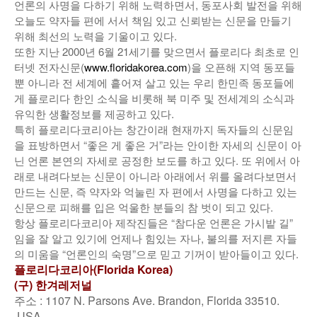
언론의 사명을 다하기 위해 노력하면서, 동포사회 발전을 위해
낚시/비치
오늘도 약자들 편에 서서 책임 있고 신뢰받는 신문을 만들기
위해 최선의 노력을 기울이고 있다.
골프
또한 지난 2000년 6월 21세기를 맞으면서 플로리다 최초로 인
터넷 전자신문(
www.floridakorea.com
)을 오픈해 지역 동포들
뿐 아니라 전 세계에 흩어져 살고 있는 우리 한민족 동포들에
게 플로리다 한인 소식을 비롯해 북 미주 및 전세계의 소식과
유익한 생활정보를 제공하고 있다.
특히 플로리다코리아는 창간이래 현재까지 독자들의 신문임
을 표방하면서 “좋은 게 좋은 거”라는 안이한 자세의 신문이 아
닌 언론 본연의 자세로 공정한 보도를 하고 있다. 또 위에서 아
래로 내려다보는 신문이 아니라 아래에서 위를 올려다보면서
만드는 신문, 즉 약자와 억눌린 자 편에서 사명을 다하고 있는
신문으로 피해를 입은 억울한 분들의 참 벗이 되고 있다.
항상 플로리다코리아 제작진들은 “참다운 언론은 가시밭 길”
임을 잘 알고 있기에 언제나 힘있는 자나, 불의를 저지른 자들
의 미움을 “언론인의 숙명”으로 믿고 기꺼이 받아들이고 있다.
플로리다코리아(Florida Korea)
(구) 한겨레저널
주소 : 1107 N. Parsons Ave. Brandon, Florida 33510.
USA.