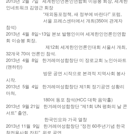
2013년 2월 7일 세계한인언론인연합회 이승봉 회장, 세계한
인네트워크 김영근 회장
“재외동포정책, 새 정부에 바란다!” 포럼,
서울 프레스센터에서 개최(350여 관계자
참석)
2013년 4월 8일~13일 본보 발행인이며 세계한인언론인연합
회 이승봉 회장,
제12회 세계한인언론인대회 서울서 개최,
32개국 70여 언론인 참석.
2013년 4월 8일 한겨레여성합창단 미 장로교회 노인아파트
(맨하탄)
방문 공연 시작으로 본격적 지역사회 봉사
시작.
2013년 5월 4일 한겨레여성합창단 제1회 정기공연 성황리
마쳐,
180여 동포 참석(HCC 대학 음악홀)
2013년 9월 21일 한겨레여성합창단 “제1회 UN 평화의 날 콘
서트” 출연,
한국민요와 가곡 열창
2013년 11월 9일 한겨레여성합창단 “정전 60주년기념 한국
참전용사회 잔치” 위로 공연