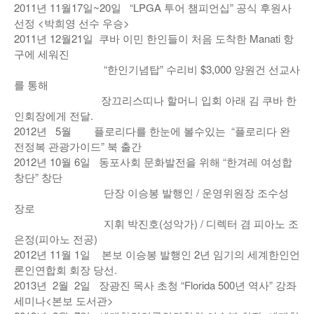
2011년 11월17일~20일 “LPGA 투어 챔피언십” 공식 후원사
선정 <박희영 선수 우승>
2011년 12월21일 쿠바 이민 한인들이 처음 도착한 Manati 항
구에 세워진
“한인기념탑” 수리비 $3,000 양원건 선교사
를 통해
장끄리스띠나 할머니 입회 아래 김 쿠바 한
인회장에게 전달.
2012년 5월 플로리다를 한눈에 볼수있는 “플로리다 완
전정복 관광가이드” 북 출간
2012년 10월 6일 동포사회 문화발전을 위해 “한겨레 여성합
창단” 창단
단장 이승봉 발행인 / 운영위원장 조수성
장로
지휘 박진호(성악가) / 디렉터 겸 피아노 조
은정(피아노 전공)
2012년 11월 1일 본보 이승봉 발행인 2년 임기의 세계한인언
론인연합회 회장 당선.
2013년 2월 2일 장광진 목사 초청 “Florida 500년 역사” 강좌
세미나<본보 도서관>