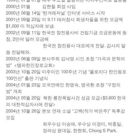
2000년 01월 김현철 회장 사임
2000년 06월 14일 ‘한겨레저널’ 인터넷 서비스 시작
2001년 09월 23일 미 9.11 테러참사 희생자들을 위한 모금액
$1,000 미 적십자에 보냄.
2002년 09월 11일 한국전 참전용사비 건립기금 모금운동에 동
참, 2만여 달러 모금해
한국전 참전용사 대표에게 전달. 감사의 말
씀 전달해와.
2003년 06월 09일 본사주최 김낙영 시인 초청 “가곡과 문학의
밤” <탬파한인장로교회>
2003년 10월 20일 미주이민 100주년 기념 “플로리다 한인동포
100인선” 출판 기념식
2004년 01월 23일 모국연예인 한명숙, 명국환 초청 “구정의
밤” 개최
2004년 05월 20일 북한 룡천폭발사건 성금 모급<$3,600 한국
의 대한적십자사에 전달>
2004년 10월 26일 본보 연재 소설 “고백(작가 박은주)” 독후감
모집
최우수상 이승애, 우수상 이경미, 박충일,
장려상 윤대일, 한현희, Chong S Park.