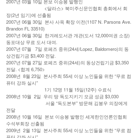
2007년 03월 10일 본보 이승봉 발행인
<달라스> 북미주신문인협회 총회에서 회
장(2년 임기)에 선출됨
2007년 06월 30일 본사 사옥 확장 이전(1107 N. Parsons Ave.
Brandon FL 33510)
2007년 06월 30일 한겨레도서관 개관(도서 12,000여권 소장)
동포대상 무료 도서 대여.
2007년 07월 7일 로페즈 중위(24세/Lopez, Baldomero)의 동
상건립기금 $3,400 전달.
2007년 07월 27일 로페즈 중위(24세)의 동상건립기금 $3,350
전달. <합계 6,750>
2008년 8월 23일 본사주최 55세 이상 노인들을 위한 “무료 컴
퓨터 강좌 실시”
1기 12명 11월 15일(12주) 수료식
2008년 10월 2일 우리 땅 독도지키기 모금 성금 $3,030
서울 “독도본부” 방문해 김봉우 의장에게
전달
2008년 10월 16일 본보 이승봉 발행인 세계한인언론인협회
수석부회장 선출됨
2009년 2월 13일 본사주최 55세 이상 노인들을 위한 “무료 컴
퓨터 강좌 실시”