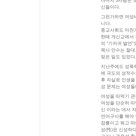
신들이다.
그런가하면 여성비
니다.
종교사회도 마찬
한때 개신교에서 
의 “기저귀 발언
목사 안수는 절대
맞은 일도 있었다
지난주에도 성폭력
에 극도의 성적수
후 자살로 인생을
성 문제는 여성들
여성을 따먹기 관
여성을 단순히 따
신 이라는 데서 
언어구사를 해야 
잠룡이고 뭐고 떠
성(性)은 신성하다
그러나 관음성 환자인