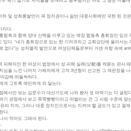
하 및 성희롱발언이 꼭 정치권이나 일반 대중사회에만 국한 된 것은
가지다.
통합측과 함께 양대 산맥을 이루고 있는 예장 합동측 총회장인 임모 
”도 있다. “내가 총회장으로 있는 한 기저귀차고 교회강단에 올라서는
로 없다”는 성차별적 발언으로 여성단체들로부터 거센 저항 속에 an
.
 피해자인 한 여성이 법정에서 성 피해 실례(상황)를 캐묻는 판사 
치심을 느낀 나머지 가해자에게 고작 3년형이 선고된 그 재판정을 
 마감해 떠들썩하다.
에게 그토록 예민하게 와 닿는다.
점에서만 보는 김문수가 대선가도에 나와 봤자 표 따먹기는 다 글렀다
먹기 관점에서 보고 쭉쭉빵빵이라고 떠벌리는 건 그 사람 수준에 맞는
자유라 치자, 그러나 대중 정치인으로서는 지켜야 할 금도가 있고 절
한다.
나서 적어도 그래야 된다.
.
 듯한 김 문수한테는 해당되지 않는 말이다. (kwd70@hotmail.co