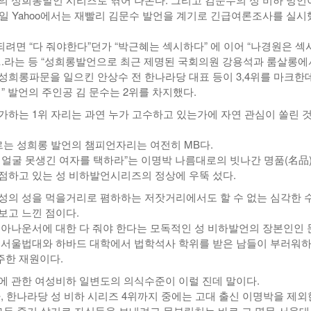
4일 Yahoo에서는 재빨리 김문수 발언을 계기로 긴급여론조사를 실시
려면 “다 줘야한다”던가 “박근혜는 섹시하다” 에 이어 “나경원은 섹
….라는 등 “성희롱발언으로 최근 제명된 국회의원 강용석과 룸살롱에서
성희롱파문을 일으킨 안상수 전 한나라당 대표 등이 3,4위를 마크한
” 발언의 주인공 김 문수는 2위를 차지했다.
가하는 1위 자리는 과연 누가 고수하고 있는가에 자연 관심이 쏠린 
모르는 성희롱 발언의 챔피언자리는 여전히 MB다.
 얼굴 못생긴 여자를 택하라”는 이명박 나름대로의 빗나간 명품(名品
점하고 있는 성 비하발언시리즈의 정상에 우뚝 섰다.
성의 성을 먹을거리로 폄하하는 저잣거리에서도 할 수 없는 심각한 
보고 느낀 점이다.
 아나운서에 대한 다 줘야 한다는 모독적인 성 비하발언의 장본인인 
 서울법대와 하바드 대학에서 법학석사 학위를 받은 남들이 부러워
주한 재원이다.
에 관한 여성비하 일변도의 의식수준이 이럴 진데 말이다.
다, 한나라당 성 비하 시리즈 4위까지 중에는 고대 출신 이명박을 제외
모두 죽기 살기로 자식들을 보내려고 몸부림치는 바로 그 명문 서울대