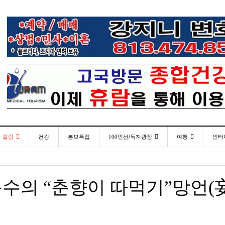
칼럼
건강
본보특집
100인선/독자광장
여행
인터
발행인칼럼
100인선
인근여행지
- 2026년 
재미한국학교협의회(NAKS) 제44회 학술대회 및
플로리다코리아 애독자 여러분께 드리는 말씀
<플로
월 27일
- 3 hours ago
정기총회
김명열칼럼
독자광장
놀이공원
수의 “춘향이 따먹기”망언(
미주 
이명덕칼럼
낚시/비치
- 3 hours ago
<발행인 편지>플로리다코리아 “연합회 모든 기사 취재
통합한국학교 개학식 및 학생모집
- 20
- 2023년 08월 30일
부”
김선옥칼럼
골프
<기고> 매년 8월 4일이 되면 잊을 수 없는 국내외
“플로
김원동칼럼
- 2021년 12월 
- 3 hours ago
복된 성탄절과 희망찬 새해 맞이하세요!
년 10
3사람!!