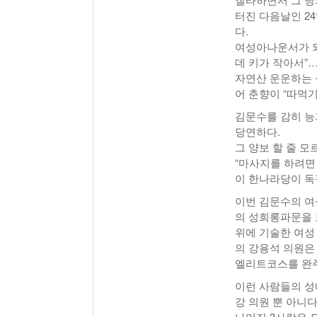
터진 다음날인 2
다.
여성아나운서가 되
데 키가 작아서”
자연산 운운하는 
어 춘향이 “따먹기
김문수를 감히 능
당연하다.
그 양보 할 줄 
“마사지를 하려면
이 한나라당이 독
이번 김문수의 여
의 성희롱파문을 
위에 기술한 여성
의 강용석 의원은
엘리트코스를 완
이런 사람들의 성
강 의원 뿐 아니
나머지 3사람은 