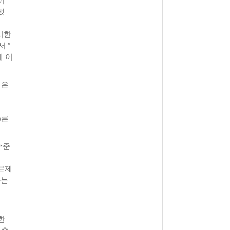
했
시한
 ”
데 이
것은
)론
수준
문제
하는
한
 출