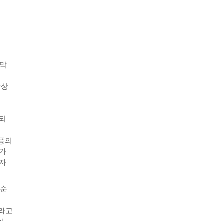
View All
- 2011년 05월 04일
주유 한 번으로 가 볼만한 여행지!<96회>
View All
해
 막
단상
되
열풍의
다가
과자
 순
이라고
이