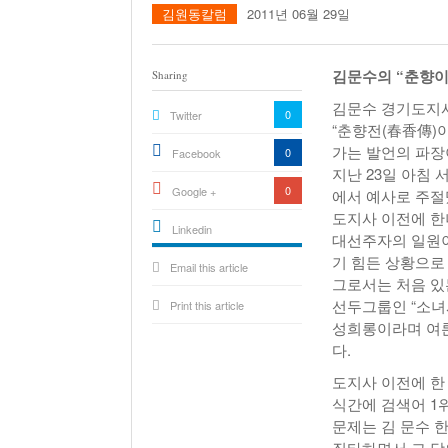
김원동칼럼
2011년 06월 29일
김문수의 “춘향이
Sharing
김문수 경기도지사
0
Twitter
“춘향전(春香傳)
가는 발언의 파장
0
Facebook
지난 23일 아침
0
Google +
에서 예사로 주절
도지사 이전에 한
Linkedin
대선주자의 일원이
active){li-
기 힘든 상황으로
Email this article
icon[type=linkedin-bug]
[color=inverse]
그로서는 처음 있
.background{fill
선두그룹인 “소녀
Print this article
성희롱이라며 여론
다.
도지사 이전에 한
식간에 검색어 1
문제는 김 문수 
질타하면서 그 당