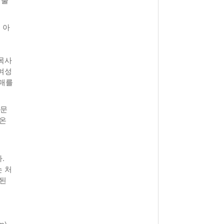
 아
목사
 여성
t매를
때문
나온
.
 처
제된
m)