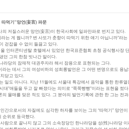
-
<발행인칼럼> 본사 ‘문화사업’에 후원과 격려 이어져
한인들 다수인 오버스테이 불법체류자들 국내선
2015년 03월 11일
- 3 hours ago
공항에서 무더기 체포되고 있다
 따먹기”망언(妄言) 파문
<발행인칼럼> 한인사회 화합 원한다면 ‘한인회관’ 포기
-
한인들 많은 오버스테이 불법체류 형사처벌한다
의 저질스러운 망언(妄言)이 한국사회에 일파만파로 번지고 있다.
- 2015년 02월 18일
2026년 07월 30일
야
이라는 게 뭡니까? 변 사또가 춘향이 따먹기 위한 얘기 아닙니까”라는
View All
View All
이 걷잡을 수 없이 들끓고 있다.
 서울 인터콘티넨탈 호텔에서 있었던 한국표준협회 초청 공식행사장 
댔던 그의 한참 빗나간 말이다.
나라당의 잠재적 대권주자라 해서 잠용으로 표현되는 그다.
라는 데서 그의 여성비하의 성희롱발언은 그 어떤 변명으로도 용납
 치닫고 있다.
는 일도 아니다. 지난 11월에도 서울대 특강에서 음악을 통한 한류
시대”애들을 두고 잘 빠졌다는 의미로 “쭉쭉빵빵”이라는 표현을 썼
의 몰매를 맞은 적도 있다. 그 분야의 발언기록에 관한 한 그는 전
 인간으로서의 자질에도 심각한 하자를 보이는 그의 “따먹기” 망언이
위 순위로 등극했다.
한사람으로 끝나지 않고 그의 소속정당인 한나라당을 성(性)나라당 
의 성희롱발언 시리즈로 엮어 나온다. 그리고 김문수의 성 비하 망언