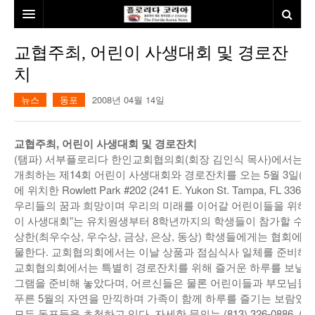
홈
교협주최, 어린이 사생대회 및 경로잔
치
본사소개
뉴스
동포
2008년 04월 14일
뉴스
칼럼
동포
교협주최, 어린이 사생대회 및 경로잔치
(탬파) 서부플로리다 한인교회협의회(회장 김인식 목사)에서는 
건강
미국
발행인칼럼
개최하는 제14회 어린이 사생대회와 경로잔치를 오는 5월 3일(토)
에 위치한 Rowlett Park #202 (241 E. Yukon St. Tampa, FL 33
본보특집
김명열칼럼
우리들의 꿈과 희망이며 우리의 미래를 이어갈 어린이들을 위해 
100인선/독자광장
이명덕칼럼
이 사생대회”는 유치원생부터 8학년까지의 학생들이 참가할 수 있
상한(최우수상, 우수상, 금상, 은상, 동상) 학생들에게는 협회에
여행
김선옥칼럼
100인선
물한다. 교회협의회에서는 이날 상품과 점심식사 일체를 준비해 
교회협의회에서는 특별히 경로잔치를 위해 즐거운 하루를 보낼 수
인터뷰/탐방
김원동칼럼
독자광장
인근여행지
그램을 준비해 놓았다며, 어르신들은 물론 어린이들과 부모님들이
푸른 5월의 자연을 만끽하며 가족이 함께 하루를 즐기는 보람있
놀이공원
모든 동포들을 초청하고 있다. 자세한 문의는 (813) 326-0886. (813) 