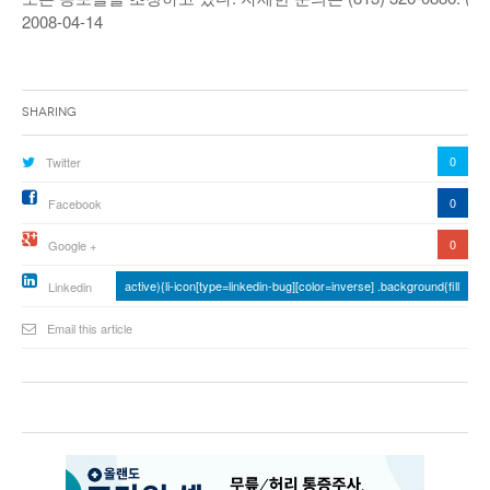
2008-04-14
낚시/비치
골프
Sharing
0
Twitter
0
Facebook
0
Google +
active){li-icon[type=linkedin-bug][color=inverse] .background{fill
Linkedin
Email this article