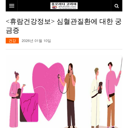
홈
<휴람건강정보> 심혈관질환에 대한 궁
금증
본사소개
건강
2026년 01월 10일
뉴스
칼럼
동포
건강
미국
발행인칼럼
본보특집
김명열칼럼
100인선/독자광장
이명덕칼럼
여행
김선옥칼럼
100인선
인터뷰/탐방
김원동칼럼
독자광장
인근여행지
놀이공원