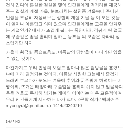
건히 견디어 튼실한 결실을 맺어 인간들에게 먹거리를 제공해
주는 결실의 계절 가을, 눈보라치는 설한풍 겨울속에 주어진
인생을 조용히 자성해보는 성찰의 계절 겨울 등 이 모든 것들
이 얼마나 아름답고 의미 있으며 인간들에게는 교훈을 안겨주
는 계절인가? 대지가 뜨겁게 불타는 폭양아래, 검붉게 탄 얼굴
에 구슬같은 땀을 흘리며 일하는 농부들 의 모습은 차라리 성
스럽기만 하다.
가을의 황금빛 풍요로움도, 여름날의 땀방울이 아니라면 있을
수 없는 것이다.
마찬가지로 우리 인생의 보람도 얼마나 많은 땀방울을 흘렸느
냐에 따라 결정되는 것이다. 여름날 시원한 그늘에서 즐겁게
노래만 부르다가 눈오는 겨울에 추위와 굶주림에 허덕이는 베
짱이와, 뜨거운 태양아래 구슬땀을 흘리며 쉬지 않고 일을하여
추운 겨울도 무사히 넘기는 개미의 이야기는 매우 교훈적이며
우리 인간들에게 시사하는 바가 크다. <문학 작가 / 탬파거주
myongyul@gmail.com.> 1414/20240710
Sharing