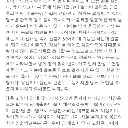
경이 예민한 사람은 뜨거운 음식을 먹어도 비 오듯 땀을 흘린
다. 밤에 자고 난 뒤 등에 식은땀을 많이 흘리면 결핵을, 땀을
흘리고 난 뒤 속옷이 누렇게 변하면 간 질환을 의심할 수 있다.
당뇨병 환자의 경우 땀이 지나치게 배출되면 혈당이 급격히 올
라가 혼수에 빠질 우려가 있다. 이때는 빨리 응급실에 가서 수
액 제제 등으로 치료를 받는다. 심장병 환자가 복용하는 강심
제는 체내 전해질 속에 칼륨이 있어야 제 기능을 하는데 칼륨
이 땀과 함께 배출되면 강심제를 먹어도 심장수축이 제대로 이
뤄지지 않아 은급상황을 초래할 수 있으므로 조심해야 한다.
갱년기에 접어든 여성은 여성호르몬의 결핍으로 혈관운동 장
애가 나타나면서 밤에 땀이 많이 난다. 이로 인해 만성 수면장
애를 겪기도 하는데 호르몬 치료로 호전시킬 수 있다. 한편 땀
을 거의 흘리지 않는 무한증은 땀이 줄줄 흐르는 것보다 더 위
험하다. 유전이나 정신적 원인으로 생기지만 당뇨, 저혈압, 아
토피 피부염의 증세로도 나타난다.
체온 조절이 안 돼 땀이 나지 않으면 문제가 더 커진다. 사람은
노화 할수록 땀 배출량이 줄어 체온조절능력이 떨어진다. 폭염
이 심한 날 열사병으로 사망한 사례는 대부분 65세 이상이다.
장시간 외부에서 일하다가 사고가 난다. 서울 을지병원 응급의
학과 양희범교수는 ‘무더위에 땀 배출이 안 돼 고체온 상태가