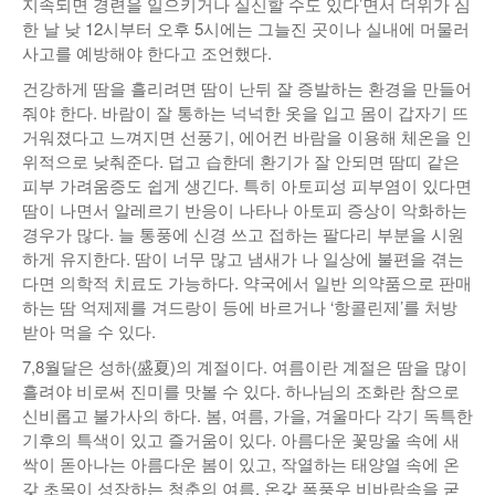
지속되면 경련을 일으키거나 실신할 수도 있다’면서 더위가 심
한 날 낮 12시부터 오후 5시에는 그늘진 곳이나 실내에 머물러
사고를 예방해야 한다고 조언했다.
건강하게 땀을 흘리려면 땀이 난뒤 잘 증발하는 환경을 만들어
줘야 한다. 바람이 잘 통하는 넉넉한 옷을 입고 몸이 갑자기 뜨
거워졌다고 느껴지면 선풍기, 에어컨 바람을 이용해 체온을 인
위적으로 낮춰준다. 덥고 습한데 환기가 잘 안되면 땀띠 같은
피부 가려움증도 쉽게 생긴다. 특히 아토피성 피부염이 있다면
땀이 나면서 알레르기 반응이 나타나 아토피 증상이 악화하는
경우가 많다. 늘 통풍에 신경 쓰고 접하는 팔다리 부분을 시원
하게 유지한다. 땀이 너무 많고 냄새가 나 일상에 불편을 겪는
다면 의학적 치료도 가능하다. 약국에서 일반 의약품으로 판매
하는 땀 억제제를 겨드랑이 등에 바르거나 ‘항콜린제’를 처방
받아 먹을 수 있다.
7,8월달은 성하(盛夏)의 계절이다. 여름이란 계절은 땀을 많이
흘려야 비로써 진미를 맛볼 수 있다. 하나님의 조화란 참으로
신비롭고 불가사의 하다. 봄, 여름, 가을, 겨울마다 각기 독특한
기후의 특색이 있고 즐거움이 있다. 아름다운 꽃망울 속에 새
싹이 돋아나는 아름다운 봄이 있고, 작열하는 태양열 속에 온
갖 초목이 성장하는 청춘의 여름, 온갖 폭풍우 비바람속을 굳