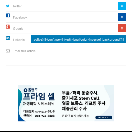
0
Twitter
0
Facebook
0
Google +
active){li-icon[type=linkedin-bug][color=inverse] .background{fill
Linkedin
Email this article