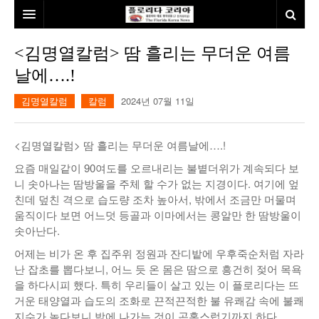
홈
<김명열칼럼> 땀 흘리는 무더운 여름
날에….!
본사소개
김명열칼럼
칼럼
2024년 07월 11일
뉴스
칼럼
동포
<김명열칼럼> 땀 흘리는 무더운 여름날에….!
건강
미국
발행인칼럼
요즘 매일같이 90여도를 오르내리는 불볕더위가 계속되다 보
니 솟아나는 땀방울을 주체 할 수가 없는 지경이다. 여기에 엎
본보특집
김명열칼럼
친데 덮친 격으로 습도량 조차 높아서, 밖에서 조금만 머물며
움직이다 보면 어느덧 등골과 이마에서는 콩알만 한 땀방울이
100인선/독자광장
이명덕칼럼
솟아난다.
여행
김선옥칼럼
100인선
어제는 비가 온 후 집주위 정원과 잔디밭에 우후죽순처럼 자라
난 잡초를 뽑다보니, 어느 듯 온 몸은 땀으로 흥건히 젖어 목욕
인터뷰/탐방
김원동칼럼
독자광장
인근여행지
을 하다시피 했다. 특히 우리들이 살고 있는 이 플로리다는 뜨
거운 태양열과 습도의 조화로 끈적끈적한 불 유쾌감 속에 불쾌
놀이공원
지수가 높다보니 밖에 나가는 것이 곤혹스럽기까지 하다.