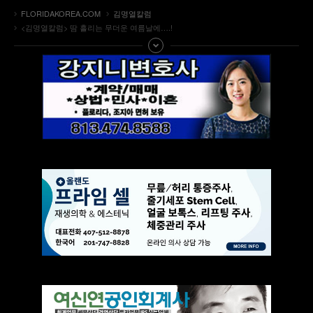
FLORIDAKOREA.COM
김명열칼럼
<김명열칼럼> 땀 흘리는 무더운 여름날에….!