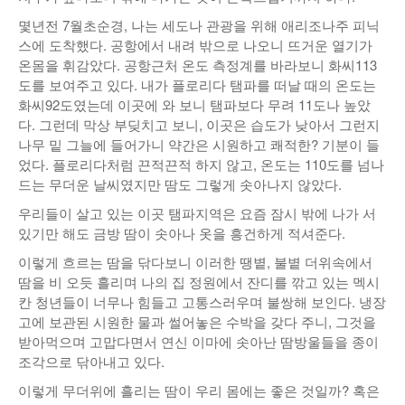
낚시/비치
몇년전 7월초순경, 나는 세도나 관광을 위해 애리조나주 피닉
스에 도착했다. 공항에서 내려 밖으로 나오니 뜨거운 열기가
골프
온몸을 휘감았다. 공항근처 온도 측정계를 바라보니 화씨113
도를 보여주고 있다. 내가 플로리다 탬파를 떠날 때의 온도는
화씨92도였는데 이곳에 와 보니 탬파보다 무려 11도나 높았
다. 그런데 막상 부딪치고 보니, 이곳은 습도가 낮아서 그런지
나무 밑 그늘에 들어가니 약간은 시원하고 쾌적한? 기분이 들
었다. 플로리다처럼 끈적끈적 하지 않고, 온도는 110도를 넘나
드는 무더운 날씨였지만 땀도 그렇게 솟아나지 않았다.
우리들이 살고 있는 이곳 탬파지역은 요즘 잠시 밖에 나가 서
있기만 해도 금방 땀이 솟아나 옷을 흥건하게 적셔준다.
이렇게 흐르는 땀을 닦다보니 이러한 땡볕, 불볕 더위속에서
땀을 비 오듯 흘리며 나의 집 정원에서 잔디를 깎고 있는 멕시
칸 청년들이 너무나 힘들고 고통스러우며 불쌍해 보인다. 냉장
고에 보관된 시원한 물과 썰어놓은 수박을 갖다 주니, 그것을
받아먹으며 고맙다면서 연신 이마에 솟아난 땀방울들을 종이
조각으로 닦아내고 있다.
이렇게 무더위에 흘리는 땀이 우리 몸에는 좋은 것일까? 혹은