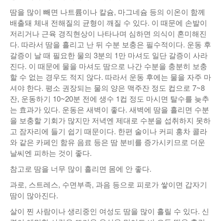
땀을 많이 빼면 나트륨이나 칼슘, 마그네슘 등의 이온이 함께
배출돼 체내 전해질의 균형이 깨질 수 있다. 이 때문에 손발이
저리거나 근육 경직현상이 나타나며 심하면 의식이 혼미해진
다. 따라서 땀을 흘리고 난 뒤 수분 보충은 필수적이다. 운동 후
갈증이 날 때 필요한 물의 3분의 1만 마셔도 일단 갈증이 사라
진다. 이 때문에 물을 마셔도 땀으로 나간 수분을 충분히 보충
할 수 없는 경우도 적지 않다. 따라서 운동 후에는 물을 자주 마
셔야 한다. 평소 권장되는 물의 양은 맥주잔 정도 컵으로 7~8
잔, 운동하기 10~20분 전에 생수 1컵 정도 마시면 탈수를 늦추
는 효과가 있다. 운동은 새벽이 좋다. 새벽에 땀을 흘리면 수분
을 보충할 기회가 많지만 저녁엔 제대로 수분을 섭취하지 못하
고 잠자리에 들기 쉽기 때문이다. 한편 술이나 커피 홍차 콜라
와 같은 카페인 함유 음료 등은 땀 분비를 증가시키므로 더운
날씨엔 피하는 것이 좋다.
참고로 땀을 너무 많이 흘리면 몸에 안 좋다.
과로, 스트레스, 수면부족, 과음 등으로 피로가 쌓이면 갑자기
땀이 많아진다.
살이 찐 사람이나 생리중인 여성도 땀을 많이 흘릴 수 있다. 신