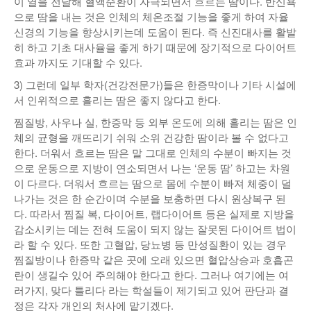
이 열을 전달해 혈액순환이 자극되면서 흐르는 땀이다. 반신욕
으로 땀을 내는 것은 인체의 체온조절 기능을 좋게 하여 자율
신경의 기능을 향상시키는데 도움이 된다. 즉 신진대사를 활발
히 하고 기초 대사율을 좋게 하기 때문에 장기적으로 다이어트
효과 까지도 기대할 수 있다.
3) 그런데 일부 학자(건강전문가)들은 한증막이나 기타 시설에
서 인위적으로 흘리는 땀은 좋지 않다고 한다.
찜질방, 사우나 실, 한증막 등 외부 온도에 의해 흘리는 땀은 인
체의 균형을 깨뜨리기 쉬워 소위 건강한 땀이라 볼 수 없다고
한다. 더워서 흐르는 땀은 말 그대로 인체의 수분이 빠지는 것
으로 운동으로 지방이 연소되면서 나는 ‘운동 땀’ 하고는 차원
이 다르다. 더워서 흐르는 땀으로 몸에 수분이 빠져 체중이 덜
나가는 것은 한 순간이며 수분을 보충하면 다시 원상복구 된
다. 따라서 찜질 복, 다이어트, 랩다이어트 등은 실제로 지방을
감소시키는 데는 전혀 도움이 되지 않는 잘못된 다이어트 법이
라 할 수 있다. 또한 고혈압, 당뇨병 등 만성질환이 있는 경우
찜질방이나 한증막 같은 곳에 오래 있으면 혈압상승과 호흡곤
란이 생길수 있어 주의해야 한다고 한다. 그러나 여기에는 여
러가지, 맞다 틀리다 라는 학설들이 제기되고 있어 판단과 결
정은 각자 개인의 처사에 맡기겠다.